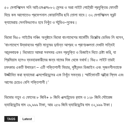
৫০ মেগাপিক্সেল সনি আইএমএক্স৮৮২ সেন্সর ও অরা লাইট পোর্ট্রেট প্রযুক্তির ফোনটি
দিয়ে কম আলোতেও প্রফেশনাল কোয়ালিটির ছবি তোলা যাবে। ৩২ মেগাপিক্সেল ফ্রন্ট
ক্যামেরায় সেলফিগুলোও হবে নিখুঁত ও স্টুডিও-লুকের।
ভিভো ভি৫০ লাইটের লঞ্চিং অনুষ্ঠানে ভিভো বাংলাদেশের মার্কেটিং ডিরেক্টর ডেভিড লি বলেন,
‘বাংলাদেশে উদ্ভাবনের প্রতি মানুষের দুর্দান্ত আগ্রহ ও প্রাণচঞ্চলতা দেখাটা সত্যিই
আনন্দদায়ক। ভিভোতে আমরা সবসময় এমন প্রযুক্তি ও ডিজাইন দিতে চেষ্টা করি, যা
প্রিমিয়াম হলেও ব্যবহারকারীদের জন্য দামের দিক থেকে যথার্থ। ভি৫০ লাইট তারই
চমৎকার একটি উদাহরণ – এটি শক্তিশালী ফিচার, দৃষ্টিনন্দন ডিজাইন এবং সৃজনশীলতাকে
উজ্জীবিত করা ক্যামেরা এক্সপেরিয়েন্সের এক নিখুঁত সমন্বয়। স্মার্টফোনটি আল্ট্রা স্লিম এবং
আগের চেয়েও বেশি শক্তিশালী।‘
ভিভোর নতুন এ ফোনের ৮ জিবি+ ৮ জিবি এক্সটেন্ডেড র‍্যাম ও ১২৮ জিবি স্টোরেজ
ভ্যারিয়েন্টের দাম ২৯,৯৯৯ টাকা, আর ২৫৬ জিবি ভ্যারিয়েন্টের দাম ৩২,৯৯৯ টাকা।
TAGS
Latest