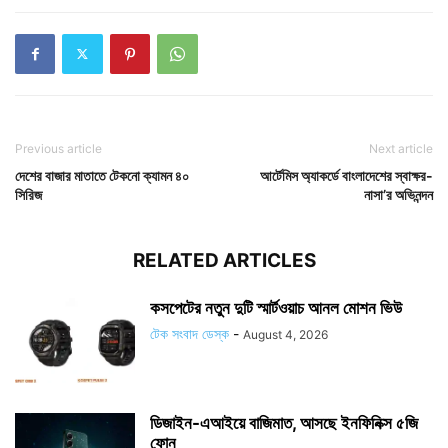
Previous article
Next article
দেশের বাজার মাতাতে টেকনো ক্যামন ৪০
আর্টেমিস অ্যাকর্ডে বাংলাদেশের স্বাক্ষর-
সিরিজ
নাসা’র অভিনন্দন
RELATED ARTICLES
কসপেটের নতুন দুটি স্মার্টওয়াচ আনল মোশন ভিউ
টেক সংবাদ ডেস্ক
-
August 4, 2026
ডিজাইন-এআইয়ে বাজিমাত, আসছে ইনফিনিক্স ৫জি
ফোন