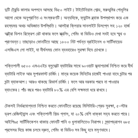
দুটি ট্রেন্ডি কালার অপশনে আসছে ভি৫০ লাইট। টাইটেনিয়াম গোল্ড, মরুভূমির গোধূলির
আলো থেকে অনুপ্রাণিত এ সংস্করণটি। অন্যদিকে, ফ্যান্টম ব্ল্যাক উপস্থাপন করে এক
রহস্যময় অথচ অভিজাত উপস্থিতি। আলট্রা ক্লিয়ার সানলাইট ডিসপ্লে সহ ১২০ হার্জ
আল্ট্রা ভিশন রিফ্রেশ রেট থাকার ফলে স্ক্রলিং, গেমিং বা ভিডিও দেখা সবই হবে স্মুথ ও
প্রাণবন্ত। তাছাড়াও ফোনটিতে আছে ১৮০০ নিট পর্যন্ত ব্রাইটনেস ও সার্টিফায়েড
এসজিএস লো লাইট, যা দীর্ঘসময় ফোন ব্যবহারেও সুরক্ষা দিবে চোখকে।
শক্তিশালী ৬৫০০ এমএএইচ ব্লুভোল্ট ব্যাটারির সাথে ৯০ওয়াট ফ্ল্যাশচার্জ নিশ্চিত করে দীর্ঘ
ব্যাটারি লাইফ আর সুপারফাস্ট চার্জিং। মাত্র কয়েক মিনিটের চার্জেই পাওয়া যাবে ঘন্টার পর
ঘন্টা ব্যাকআপ। আরও থাকছে রিভার্স চার্জিং। ফলে আর দরকার পরবে না পাওয়ার
ব্যাংকের। পাঁচ বছর পরও ব্যাটারি ৮০% এর বেশি সক্ষমতা ধরে রাখবে।
টেকসই নির্ভরযোগ্যতা নিশ্চিত করতে ফোনটিতে রয়েছে মিলিটারি-গ্রেড সুরক্ষা, ৫-স্টার
ড্রপ রেজিস্ট্যান্স এবং শক্তিশালী শিল্ড গ্লাস, যা ২০% বেশি ধাক্কা সহ্য করতে পারে।
আইপি৬৫ সার্টিফিকেশন থাকায় ফোনটি পানি ও ধুলাবালিতেও নিরাপদ। স্ন্যাপড্রাগন ৬৮৫
প্রসেসর দিয়ে কাজ চলবে দ্রুত, গেমিং বা ভিডিও সব কিছু হবে মসৃণভাবে।