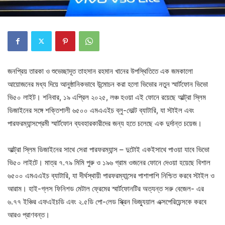
জনপ্রিয় তারকা ও শুভেচ্ছাদূত তাহসান রহমান খানের উপস্থিতিতে এক জমকালো
আয়োজনের মধ্য দিয়ে আনুষ্ঠানিকভাবে উন্মোচন করা হলো ভিভোর নতুন স্মার্টফোন ভিভো
ভি৫০ লাইট। শনিবার, ১৯ এপ্রিল ২০২৫, লঞ্চ হওয়া এই ফোনে রয়েছে আল্ট্রা স্লিম
ডিজাইনের সঙ্গে শক্তিশালী ৬৫০০ এমএএইচ ব্লু-ভোল্ট ব্যাটারি, যা স্টাইল এবং
পারফরম্যান্সপ্রেমী স্মার্টফোন ব্যবহারকারীদের জন্য হতে চলেছে এক দুর্দান্ত চয়েজ।
আল্ট্রা স্লিম ডিজাইনের সাথে সেরা পারফরম্যান্স – দুটোই একইসাথে পাওয়া যাবে ভিভো
ভি৫০ লাইটে। মাত্র ৭.৭৯ মিমি পুরু ও ১৯৬ গ্রাম ওজনের ফোনে দেওয়া হয়েছে বিশাল
৬৫০০ এমএএইচ ব্যাটারি, যা দীর্ঘস্থায়ী পারফরম্যান্সের পাশাপাশি নিশ্চিত করবে স্টাইল ও
আরাম। হাই-গ্লস ফিনিশড মেটাল ফ্রেমের স্মার্টফোনটির অত্যন্ত সরু বেজেল- এর
৬.৭৭ ইঞ্চির এফএইচডি এবং ২.৫ডি পো-লেড স্ক্রিন ভিজ্যুয়াল এক্সপেরিয়েন্সকে করবে
আরও প্রাণবন্ত।