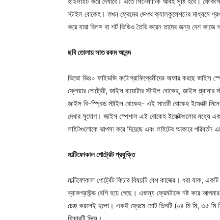
হাইলাইট করে দেখাবে। এতে সিনেমাটিক আবহ সৃষ্টি হবে। ফোকাস
স্টাইল বোকেহ। তখন ফ্রেমের ডেপথ ক্যালকুলেশনের মাধ্যমে প্রধা
করে যারা রিলস বা শর্ট ভিডিও তৈরি করেন তাদের জন্য বেশ কা
ছবি তোলায় সাত রকম আনন্দ
ভিভো ভি৪০ ফাইভজি ফটোগ্রাফিপ্রেমীদের অফার করছে জাইস স্প
ফ্লেয়ার পোর্ট্রেট, জাইস বায়োটার স্টাইল বোকেহ, জাইস প্ল্যা
জাইস বি-স্প্রিড স্টাইল বোকেহ- এই সাতটি বোকেহ ইফেক্টে সিনেম্
দেখার সুযোগ। জাইস স্পেশাল এই বোকেহ ইফেক্টগুলোর মধ্যে একটি 
লাইটগুলোকে ঝাপসা করে দিয়েছে এবং লাইটের আকারে পরিবর্তন 
মাল্টিফোকাল
পোর্ট্রেট প্রযুক্তি
মাল্টিফোকাল পোর্ট্রেট ফিচার বিষয়টি বেশ কাজের। ধরা যাক, একটি নি
ব্যাকগ্রাউন্ড বেশি হয়ে গেছে। এজন্য ফ্রেমটাকে নষ্ট করে আপনার
চেঞ্জ করলেই হলো। একই ফ্রেমে মোট তিনটি (২৪ মি মি, ৩৫ মি ম
ফিচারটি দিয়ে।