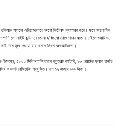
ইট কন্ডিশনে শ্যাডো এরিয়াগুলোতে ভালো ডিটেলস ক্যাপচার করে। ফলে ডায়নামিক
াশাপাশি লো লাইট কন্ডিশনে তোলা ছবিগুলো চোখে পড়ার মতো। চাইলে ভ্যাভিড,
ই দিয়ে মুছে দেওয়া যায় অনাকাঙ্খিত অবজেক্টগুলো।
ড ডিসপ্লে, ৫৫০০ মিলিঅ্যাম্পিয়ারের ব্লুভোল্ট ব্যাটারি, ৮০ ওয়াটের ফ্লাশ চার্জার,
র ও ডাস্ট রেজিস্টেন্স প্রযুক্তি। দাম ৬২ হাজার ৯৯৯ টাকা।