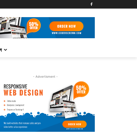
্স
- Advertisment -