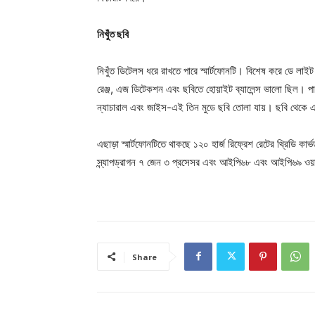
নিখুঁত ছবি
নিখুঁত ডিটেলস ধরে রাখতে পারে স্মার্টফোনটি। বিশেষ করে ডে লা
রেঞ্জ, এজ ডিটেকশন এবং ছবিতে হোয়াইট ব্যালেন্স ভালো ছিল। প
ন্যাচারাল এবং জাইস-এই তিন মুডে ছবি তোলা যায়। ছবি থেকে এআ
এছাড়া স্মার্টফোনটিতে থাকছে ১২০ হার্জ রিফ্রেশ রেটের থ্রিডি কার্ভ
স্ন্যাপড্রাগন ৭ জেন ৩ প্রসেসর এবং আইপি৬৮ এবং আইপি৬৯ ওয়াটা
Share