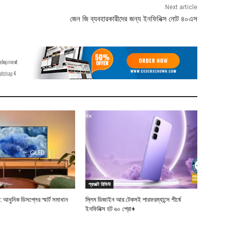
Next article
জেন জি ব্যবহারকারীদের জন্য ইনফিনিক্স নোট ৪০এস
প্রডাক্ট রিভিউ
ি: আধুনিক ডিসপ্লের স্মার্ট সমাধান
স্লিম ডিজাইন আর টেকসই পারফরম্যান্সে শীর্ষে
ইনফিনিক্স হট ৬০ প্রো+