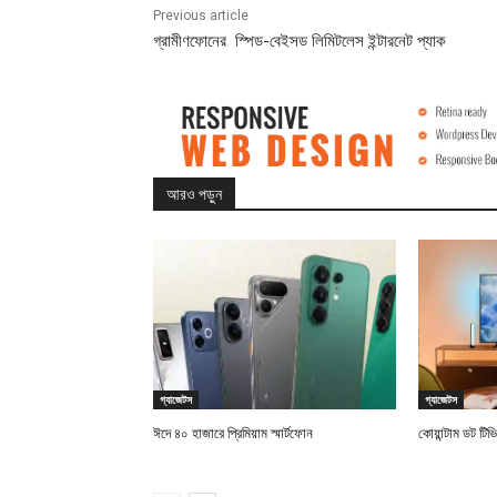
Previous article
গ্রামীণফোনের স্পিড-বেইসড লিমিটলেস ইন্টারনেট প্যাক
আরও পড়ুন
গ্যাজেটস
গ্যাজেটস
ঈদে ৪০ হাজারে প্রিমিয়াম স্মার্টফোন
কোয়ান্টাম ডট টিভ