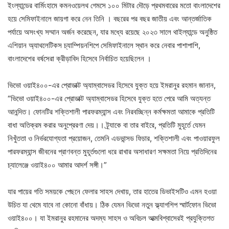
ইংল্যান্ডের বার্মিংহামে কমনওয়েলথ গেমসে ১০০ মিটার দৌড়ে প্রথমবারের মতো বাংলাদেশের
হয়ে সেমিফাইনালে জায়গা করে নেন তিনি । বছরের পর বছর জাতীয় এবং আন্তর্জাতিক
পর্যায়ে অসংখ্য সম্মান অর্জন করেছেন, যার মধ্যে রয়েছে ২০২৩ সালে থাইল্যান্ডে অনুষ্ঠিত
এশিয়ান অ্যাথলেটিকস চ্যাম্পিয়নশিপে সেমিফাইনালে স্থান করে নেবার পাশাপাশি,
বাংলাদেশের বর্ষসেরা ক্রীড়াবিদ হিসেবে নির্বাচিত হয়েছিলেন ।
ভিভো ওয়াই৪০০-এর প্রোডাক্ট অ্যাম্বাসেডর হিসেবে যুক্ত হয়ে ইমরানুর রহমান জানান,
“ভিভো ওয়াই৪০০-এর প্রোডাক্ট অ্যাম্বাসেডর হিসেবে যুক্ত হতে পেরে আমি অত্যন্ত
আনন্দিত। ফোনটির শক্তিশালী পারফরম্যান্স এবং নিরবচ্ছিন্ন কর্মক্ষমতা আমাকে প্রতিটি
বাধা অতিক্রম করার অনুপ্রেরণা দেয়।। ট্র্যাকে বা তার বাইরে, প্রতিটি মুহূর্তে যেমন
নিখুঁততা ও নির্ভরযোগ্যতা প্রয়োজন, তেমনি এডভান্সড ফিচার, শক্তিশালী এবং পাওয়ারফুল
পারফরম্যান্স জীবনের প্রাণবন্ত মুহূর্তগুলো ধরে রাখার অসাধারণ সক্ষমতা নিয়ে প্রতিদিনের
চ্যালেঞ্জে ওয়াই৪০০ আমার আদর্শ সঙ্গী।”
যার পায়ের গতি সময়কে পেছনে ফেলার সাহস দেখায়, তার হাতের ডিভাইসটিও এমন হওয়া
উচিত যা থেমে যাবে না কোনো বাঁধায়। ঠিক যেমন ভিভো নতুন ফ্ল্যাগশিপ স্মার্টফোন ভিভো
ওয়াই৪০০। যা ইমরানুর রহমানের অদম্য সাহস ও অবিচল আত্মবিশ্বাসেরই প্রযুক্তিগত