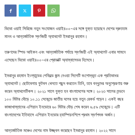
ভিভো ওয়াই সিরিজে নতুন সংযোজন ওয়াই৪০০-এর সঙ্গে যুক্ত হয়েছেন দেশের দ্রুততম
মানব ও আন্তর্জাতিক স্বর্ণজয়ী অ্যাথলেট ইমরানুর রহমান।
তরুণদের স্পিড আইকন এবং আন্তর্জাতিক পর্যায়ে স্বর্ণজয়ী এই অ্যাথলেট এবার সামনে
এসেছেন ভিভো ওয়াই৪০০-এর প্রোডাক্ট অ্যাম্বাসেডর হিসেবে।
ইমরানুর রহমান ইংল্যান্ডের শেফিল্ডে জন্ম নেওয়া সিলেটি বংশোদ্ভূত এক প্রতিভাধর
অ্যাথলেট। ছোটবেলায় ফুটবল খেলতে পছন্দ করতেন তিনি, তবে বন্ধুদের অনুপ্রেরণায় শুরু
করেন অ্যাথলেটিকস। ২০২১ সালে যুক্ত হন বাংলাদেশের সঙ্গে। ২০২৩ সালের লন্ডনে
১০০ মিটার দৌড়ে ১০.১১ সেকেন্ডে জাতীয় দলের হয়ে নতুন রেকর্ড গড়েন। একই বছর
কাজাখাস্তানের এশিয়ান ইনডোরে ৬০ মিটার দৌড় শেষ করেন ৬.৫৯ সেকেন্ডে। এটি
বাংলাদেশের ইতিহাসে এশিয়ান ইনডোর চ্যাম্পিয়নশিপে প্রথম স্বর্ণপদক অর্জন।
আন্তর্জাতিক মঞ্চেও দেশের নাম উজ্জ্বল করেছেন ইমরানুর রহমান। ২০২২ সালে