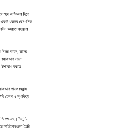
ো স্মুথ অভিজ্ঞতা দিতে
রে একই ধরনের রেসপন্সিভ
লোডাউন কমাতে সহায়তা
র নির্ভর করেন, তাদের
য ও ব্যাকআপ ভালো
ান্স উপভোগ করতে
ব্যাকআপ পারফরম্যান্স
ারি হেলথ ও স্থায়িত্ব
তি পেয়েছে। দৈনন্দিন
ে স্মার্টফোনগুলো তৈরি