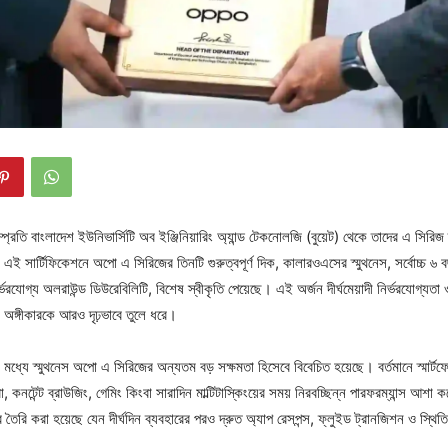
 সম্প্রতি বাংলাদেশ ইউনিভার্সিটি অব ইঞ্জিনিয়ারিং অ্যান্ড টেকনোলজি (বুয়েট) থেকে তাদের এ সিরিজ
এই সার্টিফিকেশনে অপো এ সিরিজের তিনটি গুরুত্বপূর্ণ দিক, কালারওএসের স্মুথনেস, সর্বোচ্চ ৬ বছর প
্ভরযোগ্য অলরাউন্ড ডিউরেবিলিটি, বিশেষ স্বীকৃতি পেয়েছে। এই অর্জন দীর্ঘমেয়াদী নির্ভরযোগ্যতা
োর অঙ্গীকারকে আরও দৃঢ়ভাবে তুলে ধরে।
র মধ্যে স্মুথনেস অপো এ সিরিজের অন্যতম বড় সক্ষমতা হিসেবে বিবেচিত হয়েছে। বর্তমানে স্মার্ট
রা, কনটেন্ট ব্রাউজিং, গেমিং কিংবা সারাদিন মাল্টিটাস্কিংয়ের সময় নিরবচ্ছিন্ন পারফরম্যান্স 
 তৈরি করা হয়েছে যেন দীর্ঘদিন ব্যবহারের পরও দ্রুত অ্যাপ রেসপন্স, ফ্লুইড ট্রানজিশন ও স্থিতি