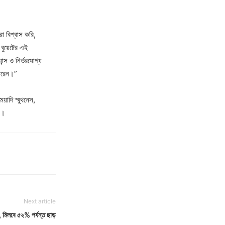
া বিশ্বাস করি,
 বুয়েটের এই
যান্স ও নির্ভরযোগ্য
পারেন।”
য়াদি স্মুথনেস,
ষম।
Next article
ড, মিলবে ৫২% পর্যন্ত ছাড়