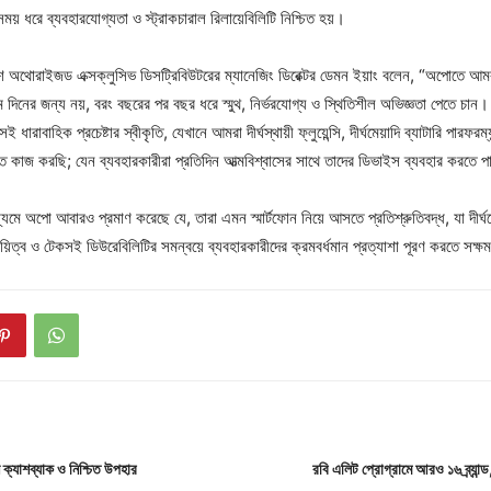
ময় ধরে ব্যবহারযোগ্যতা ও স্ট্রাকচারাল রিলায়েবিলিটি নিশ্চিত হয়।
শ অথোরাইজড এক্সক্লুসিভ ডিসট্রিবিউটরের ম্যানেজিং ডিরেক্টর ডেমন ইয়াং বলেন, “অপোতে আমর
থম দিনের জন্য নয়, বরং বছরের পর বছর ধরে স্মুথ, নির্ভরযোগ্য ও স্থিতিশীল অভিজ্ঞতা পেতে চান।
ধারাবাহিক প্রচেষ্টার স্বীকৃতি, যেখানে আমরা দীর্ঘস্থায়ী ফ্লুয়েন্সি, দীর্ঘমেয়াদি ব্যাটারি পারফরম্
তে কাজ করছি; যেন ব্যবহারকারীরা প্রতিদিন আত্মবিশ্বাসের সাথে তাদের ডিভাইস ব্যবহার করতে 
যমে অপো আবারও প্রমাণ করেছে যে, তারা এমন স্মার্টফোন নিয়ে আসতে প্রতিশ্রুতিবদ্ধ, যা দীর্ঘমে
্থায়িত্ব ও টেকসই ডিউরেবিলিটির সমন্বয়ে ব্যবহারকারীদের ক্রমবর্ধমান প্রত্যাশা পূরণ করতে সক্
 ক্যাশব্যাক ও নিশ্চিত উপহার
রবি এলিট প্রোগ্রামে আরও ১৬ ব্র্যান্