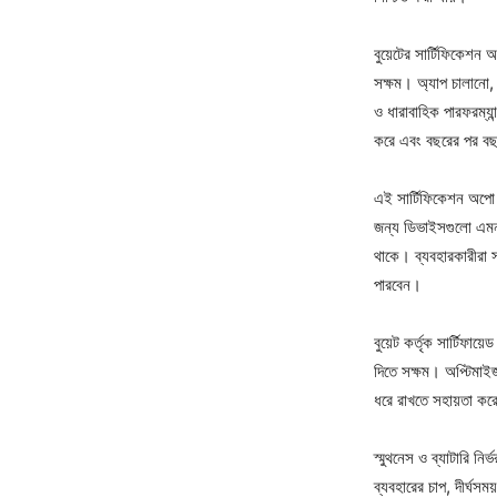
বুয়েটের সার্টিফিকেশন 
সক্ষম। অ্যাপ চালানো, 
ও ধারাবাহিক পারফরম্যা
করে এবং বছরের পর বছর 
এই সার্টিফিকেশন অপো এ 
জন্য ডিভাইসগুলো এমনভা
থাকে। ব্যবহারকারীরা স
পারবেন।
বুয়েট কর্তৃক সার্টিফা
দিতে সক্ষম। অপ্টিমাইজড 
ধরে রাখতে সহায়তা করে
স্মুথনেস ও ব্যাটারি নি
ব্যবহারের চাপ, দীর্ঘস