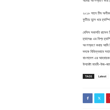
আমরা অংশগ্রহণ করি
২০১৮ সালে টিম অলীক ‘ল
ফুটিয়ে তুলে ধরে চ্যাম
বেসিস সভাপতি রাসেল ট
চ্যালেঞ্জ এর বিশ্ব চ্যা
অংশগ্রহণ করায় আমি ট
দলকে বিভিন্নভাবে সহা
বাংলাদেশ এর আহবায়ক 
উপদেষ্টা মাহদী-উজ-জাম
TAGS
Latest