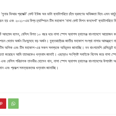
।”
ুনার ভিআর প্রজেক্ট’ বেস্ট ইউজ অব ডাটা ক্যাটাগরিতে চাঁদে ভ্রমণের অভিজ্ঞতা দিবে এমন ভার্চু
্পিয়ন হয় এবং ২০২১–এর বিশ্ব চ্যাম্পিয়ন টিম মহাকাশ ‘নাসা বেস্ট মিশন কনসেপ্ট’ ক্যাটাগরিতে বিশ
ি আহমেদ বলেন, বেসিস বিগত ১০ বছর ধরে নাসা স্পেস অ্যাপস চ্যালেঞ্জ বাংলাদেশে আয়োজন 
ম্পিয়ন খেতাব অর্জন নিঃসন্দেহে বড় অর্জন। যুক্তরাষ্ট্রের জাতীয় মহাকাশ সংস্থা নাসার আমন্ত্রণে ন
িম অলিক এবং টিম মহাকাশ-এর সকল সদস্যকে অভিনন্দন জানাচ্ছি। নন বাংলাদেশি রেসিডেন্ট যা
য়তা করেছেন আমি তাদেরকেও ধন্যবাদ জানাই। এছাড়াও সংশ্লিষ্ট সবাইকে বিশেষ করে নাসা স্পেস
এবং বেসিস পরিচালক তানভীর হোসেন খান, নাসা স্পেস অ্যাপস চ্যালেঞ্জ বাংলাদেশের উপদেষ্টা আ
ান এবং প্রকল্প সমন্বয়কদের ধন্যবাদ জানাচ্ছি।