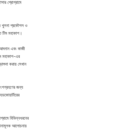
াসার প্রোগ্রামে
়ন খুলনা প্রকৌশল ও
িলিত টিম মহাকাশ।
ি আদনান এবং কাজী
টিম মহাকাশ-এর
়াশুনা করায় সেখান
অংশগ্রহণের জন্য
ডকোয়ার্টারের
গ্রামে বিভিন্নধরনের
দেশনামূলক আলোচনায়