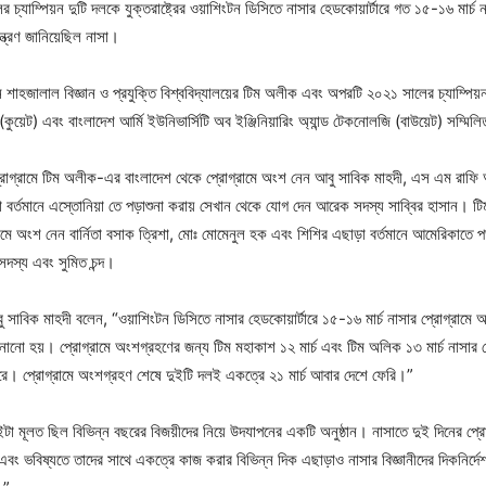
যাম্পিয়ন দুটি দলকে যুক্তরাষ্ট্রের ওয়াশিংটন ডিসিতে নাসার হেডকোয়ার্টারে গত ১৫-১৬ মার্চ ন
ত্রণ জানিয়েছিল নাসা।
ন শাহজালাল বিজ্ঞান ও প্রযুক্তি বিশ্ববিদ্যালয়ের টিম অলীক এবং অপরটি ২০২১ সালের চ্যাম্পিয
য় (কুয়েট) এবং বাংলাদেশ আর্মি ইউনিভার্সিটি অব ইঞ্জিনিয়ারিং অ্যান্ড টেকনোলজি (বাউয়েট) সম্ম
 প্রোগ্রামে টিম অলীক-এর বাংলাদেশ থেকে প্রোগ্রামে অংশ নেন আবু সাবিক মাহদী, এস এম রাফ
বর্তমানে এস্তোনিয়া তে পড়াশুনা করায় সেখান থেকে যোগ দেন আরেক সদস্য সাব্বির হাসান। 
ামে অংশ নেন বার্নিতা বসাক ত্রিশা, মোঃ মোমেনুল হক এবং শিশির এছাড়া বর্তমানে আমেরিকাতে পড
দস্য এবং সুমিত চন্দ।
সাবিক মাহদী বলেন, “ওয়াশিংটন ডিসিতে নাসার হেডকোয়ার্টারে ১৫-১৬ মার্চ নাসার প্রোগ্রামে 
ানো হয়। প্রোগ্রামে অংশগ্রহণের জন্য টিম মহাকাশ ১২ মার্চ এবং টিম অলিক ১৩ মার্চ নাসার হে
 করে। প্রোগ্রামে অংশগ্রহণ শেষে দুইটি দলই একত্রে ২১ মার্চ আবার দেশে ফেরি।”
 মূলত ছিল বিভিন্ন বছরের বিজয়ীদের নিয়ে উদযাপনের একটি অনুষ্ঠান। নাসাতে দুই দিনের প্রো
 এবং ভবিষ্যতে তাদের সাথে একত্রে কাজ করার বিভিন্ন দিক এছাড়াও নাসার বিজ্ঞানীদের দিকনির্