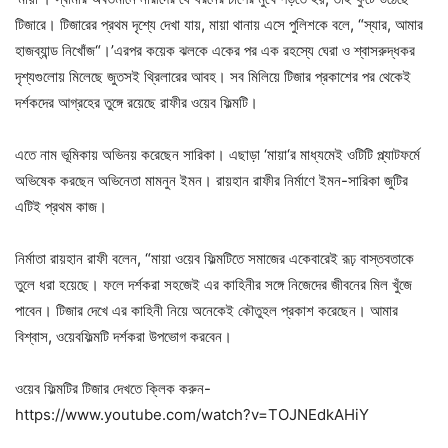
টিজারে। টিজারের প্রথম দৃশ্যে দেখা যায়, মায়া থানায় এসে পুলিশকে বলে, “স্যার, আমার
হাজব্যান্ড নিখোঁজ“।’এরপর কয়েক ঝলকে একের পর এক রহস্যে ঘেরা ও শ্বাসরুদ্ধকর
দৃশ্যগুলোয় মিলেছে জুতসই থ্রিলারের আবহ। সব মিলিয়ে টিজার প্রকাশের পর থেকেই
দর্শকদের আগ্রহের তুঙ্গে রয়েছে রাফীর ওয়েব ফিল্মটি।
এতে নাম ভূমিকায় অভিনয় করেছেন সারিকা। এছাড়া ‘মায়া‘র মাধ্যমেই ওটিটি প্ল্যাটফর্মে
অভিষেক করছেন অভিনেতা মামনুন ইমন। রায়হান রাফীর নির্মাণে ইমন-সারিকা জুটির
এটিই প্রথম কাজ।
নির্মাতা রায়হান রাফী বলেন, “মায়া ওয়েব ফিল্মটিতে সমাজের একেবারেই রূঢ় বাস্তবতাকে
তুলে ধরা হয়েছে। ফলে দর্শকরা সহজেই এর কাহিনীর সঙ্গে নিজেদের জীবনের মিল খুঁজে
পাবেন। টিজার দেখে এর কাহিনী নিয়ে অনেকেই কৌতুহল প্রকাশ করেছেন। আমার
বিশ্বাস, ওয়েবফিল্মটি দর্শকরা উপভোগ করবেন।
ওয়েব ফিল্মটির টিজার দেখতে ক্লিক করুন-
https://www.youtube.com/watch?v=TOJNEdkAHiY