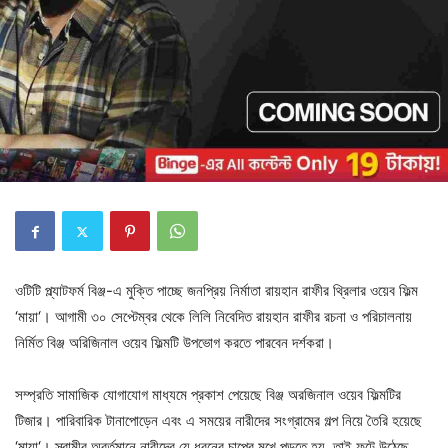
ওটিটি প্ল্যাটফর্ম বিঞ্জ-এ মুক্তি পাচ্ছে জনপ্রিয় নির্মাতা রায়হান রাফীর থ্রিলার ওয়েব ফিল্ম
‘মায়া‘। আগামী ৩০ সেপ্টেম্বর থেকে লিলি নিবেদিত রায়হান রাফীর রচনা ও পরিচালনায়
নির্মিত বিঞ্জ অরিজিনাল ওয়েব ফিল্মটি উপভোগ করতে পারবেন দর্শকরা।
সম্প্রতি সামাজিক যোগাযোগ মাধ্যমে প্রকাশ পেয়েছে বিঞ্জ অরজিনাল ওয়েব ফিল্মটির
টিজার। পারিবারিক টানাপোড়েন এবং এ সময়ের নারীদের সংগ্রামের গল্প নিয়ে তৈরি হয়েছে
‘মায়া‘। স্বামীর অবর্তমানে নারীদের যে ধরনের চাপের মুখে পড়তে হয়, তাই ফুটে উঠেছে