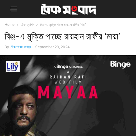
Home
টেক ফ্যাশন
বিঞ্জ-এ মুক্তি পাচ্ছে রায়হান রাফীর ‘মায়া’
বিঞ্জ-এ মুক্তি পাচ্ছে রায়হান রাফীর ‘মায়া’
By
টেক সংবাদ ডেস্ক
-
September 29, 2024