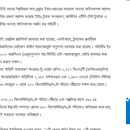
ইডি তাদের প্রিমিয়াম সাব-ব্র্যান্ড ইয়াংওয়াংয়ের মাধ্যমে অনন্য মাইলফলক স্থাপন
তির রেকর্ড স্থাপন করেছে ইউ৯ ট্র্যাক সংস্করণ; জার্মানির এটিপি টেস্ট ট্র্যাকে এ
) গতির অনন্য মাইলফলক অর্জন কর গাড়িটি।
ভোল্টেজ প্ল্যাটফর্ম ব্যবহার করা হয়েছে; একইসাথে, ট্র্যাকের এক্সট্রিম
িজাইনের ভেহিকল থার্মাল ম্যানেজমেন্ট সল্যুশন ব্যবহার করা হয়েছে। গাড়িটির ই৪
৩০,০০০ আরপিএম (রেভ্যুলুশনস পার মিনিট) হাই-পারফরম্যান্স মোটর ব্যবহার করা
্ন করতে সক্ষম।
সহ গাড়িটি অসাধারণ পাওয়ার-টু-ওয়েট রেশিও ১,২১৭ পিএস/টি (হর্সপাওয়ার/টন)
 এই পাওয়ারট্রেইন গাড়িটিকে ১,২৮৮ হর্সপাওয়ার এবং ১,৬৮০ এনএম (নিউটন-মিটার)
 ২.৩৬ সেকেন্ডে ০ থেকে ১০০ কিলোমিটার/ঘণ্টা গতিতে পৌঁছাতে সক্ষম করে তোলে।
য় ৩৭৫.১২ কিলোমিটার/ঘণ্টা গতিতে পৌঁছায় এবং অক্টোবর মাসে ৩৯১.৯৪
চীনের উচ্চগতি সম্পন্ন রেলের ৩৫০ কিলোমিটার/ঘণ্টা গতিকেও অতিক্রম করে যায়;
এটিই সবচেয়ে অনবদ্য অভিজ্ঞতা।
িং অফিসার ইমতিয়াজ নওশের বলেন, “এটি কেবল গতির বিষয় নয়, এটি আমাদের