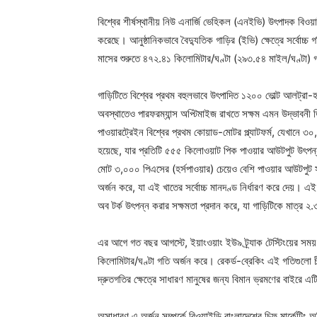
বিশ্বের শীর্ষস্থানীয় নিউ এনার্জি ভেহিকল (এনইভি) উৎপাদক বিওয়া
করেছে। আনুষ্ঠানিকভাবে বৈদ্যুতিক গাড়ির (ইভি) ক্ষেত্রে সর্বোচ্চ গ
মাসের শুরুতে ৪৭২.৪১ কিলোমিটার/ঘণ্টা (২৯৩.৫৪ মাইল/ঘণ্টা
গাড়িটিতে বিশ্বের প্রথম বহুলভাবে উৎপাদিত ১২০০ ভোল্ট আলট্রা-হাই 
অবস্থাতেও পারফরম্যান্স অপ্টিমাইজ রাখতে সক্ষম এমন উদ্ভাবনী ড
পাওয়ারট্রেইন বিশ্বের প্রথম কোয়াড-মোটর প্ল্যাটফর্ম, যেখানে 
হয়েছে, যার প্রতিটি ৫৫৫ কিলোওয়াট পিক পাওয়ার আউটপুট উৎপন
মোট ৩,০০০ পিএসের (হর্সপাওয়ার) চেয়েও বেশি পাওয়ার আউটপুট 
অর্জন করে, যা এই খাতের সর্বোচ্চ মানদণ্ড নির্ধারণ করে দেয়।
অব টর্ক উৎপন্ন করার সক্ষমতা প্রদান করে, যা গাড়িটিকে মাত্র
এর আগে গত বছর আগস্টে, ইয়াংওয়াং ইউ৯ ট্র্যাক টেস্টিংয়ের সম
কিলোমিটার/ঘণ্টা গতি অর্জন করে। রেকর্ড-ব্রেকিং এই গতিগুলো 
দ্রুতগতির ক্ষেত্রে সাধারণ মানুষের জন্য বিমান ভ্রমণের বাইরে 
অসাধারণ এ অর্জন সম্পর্কে বিওয়াইডি বাংলাদেশের চিফ মার্কেট