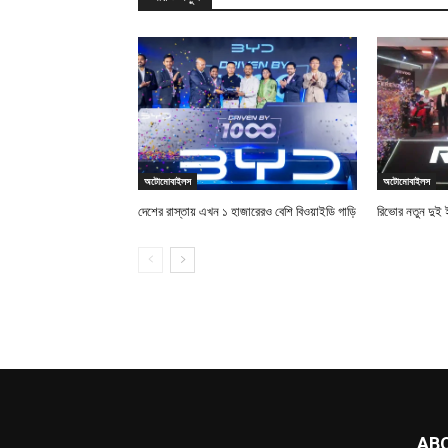
অটোমোবাইলস
অটোমোবাইলস
দেশের রাস্তায় এখন ১ হাজারেরও বেশি বিওয়াইডি গাড়ি
রিভোর নতুন দুই
AB