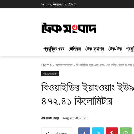
Friday, August 7, 2026
প্রযুক্তি খবর
টেলিকম
টেক ফ্যাশন
টেক-টক
প্রয
Home
অটোমোবাইলস
বিওয়াইডির ইয়াংওয়াং ইউ৯ এর গতির রেকর্ড ঘণ্টায়
অটোমোবাইলস
বিওয়াইডির ইয়াংওয়াং ইউ৯ 
৪৭২.৪১ কিলোমিটার
টেক সংবাদ ডেস্ক
August 28, 2025
Share