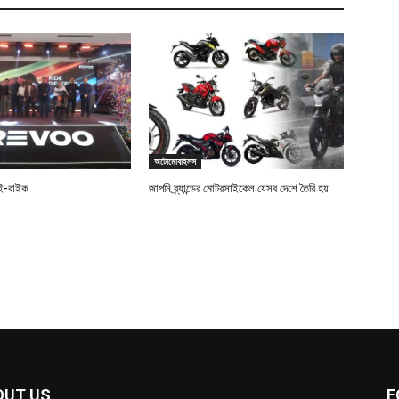
অটোমোবাইলস
 ই-বাইক
জাপ‌নি ব্র্যান্ডের মোটরসাইকেল যেসব দে‌শে তৈ‌রি হয়
OUT US
F