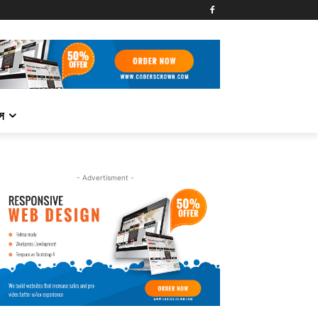
্স
- Advertisment -