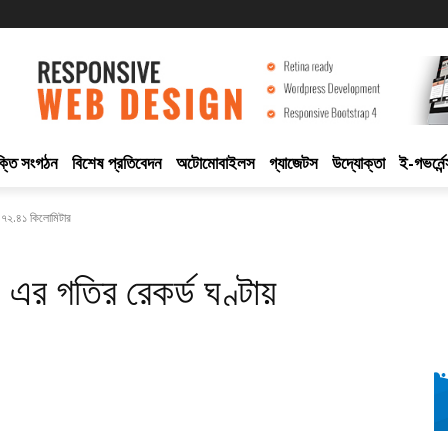
ুক্তি সংগঠন
বিশেষ প্রতিবেদন
অটোমোবাইলস
গ্যাজেটস
উদ্যোক্তা
ই-গভর্নেন
 ৪৭২.৪১ কিলোমিটার
এর গতির রেকর্ড ঘণ্টায়