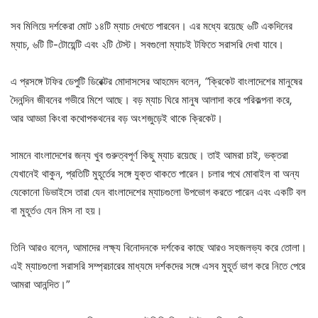
সব মিলিয়ে দর্শকেরা মোট ১৪টি ম্যাচ দেখতে পারবেন। এর মধ্যে রয়েছে ৬টি একদিনের
ম্যাচ
,
৬টি টি-টোয়েন্টি এবং ২টি টেস্ট। সবগুলো ম্যাচই টফিতে সরাসরি দেখা যাবে।
এ প্রসঙ্গে টফির ডেপুটি ডিরেক্টর মোদাসসের আহমেদ বলেন
, “
ক্রিকেট বাংলাদেশের মানুষের
দৈনন্দিন জীবনের গভীরে মিশে আছে। বড় ম্যাচ ঘিরে মানুষ আলাদা করে পরিকল্পনা করে
,
আর আড্ডা কিংবা কথোপকথনের বড় অংশজুড়েই থাকে ক্রিকেট।
সামনে বাংলাদেশের জন্য খুব গুরুত্বপূর্ণ কিছু ম্যাচ রয়েছে। তাই আমরা চাই
,
ভক্তরা
যেখানেই থাকুন
,
প্রতিটি মুহূর্তের সঙ্গে যুক্ত থাকতে পারেন। চলার পথে মোবাইল বা অন্য
যেকোনো ডিভাইসে তারা যেন বাংলাদেশের ম্যাচগুলো উপভোগ করতে পারেন এবং একটি বল
বা মুহূর্তও যেন মিস না হয়।
তিনি আরও বলেন
,
আমাদের লক্ষ্য বিনোদনকে দর্শকের কাছে আরও সহজলভ্য করে তোলা।
এই ম্যাচগুলো সরাসরি সম্প্রচারের মাধ্যমে দর্শকদের সঙ্গে এসব মুহূর্ত ভাগ করে নিতে পেরে
আমরা আনন্দিত।”