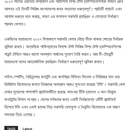
২০২৭ সালের ওয়ানডে বিশ্বকাপ এবং আইসিসি বিশ্ব টেস্ট চ্যাম্পিয়নশিপকে সামনে রেখে
আসন্ন এই তিনটি সিরিজ বাংলাদেশের জন্য অত্যন্ত গুরুত্বপূর্ণ। প্রতিটি ম্যাচই এখন
আলাদা গুরুত্ব বহন করছে
,
কারণ এর ফলাফল সরাসরি র‌্যাঙ্কিং ও যোগ্যতা নির্ধারণে
প্রভাব ফেলবে।
একদিনের ম্যাচগুলো ২০২৭ বিশ্বকাপে সরাসরি খেলার দৌড়ে টিকে থাকার ক্ষেত্রে নির্ধারক
ভূমিকা রাখবে। অন্যদিকে পাকিস্তানের বিপক্ষে টেস্ট সিরিজ বিশ্ব টেস্ট চ্যাম্পিয়নশিপের
পয়েন্ট টেবিলে আরও ভালো অবস্থান অর্জনের সুযোগ তৈরি করবে। আর টি-টোয়েন্টি
ম্যাচগুলো দলের আন্তর্জাতিক র‌্যাঙ্কিং নির্ধারণে গুরুত্বপূর্ণ ভূমিকা রাখবে।
লাইভ স্পোর্টস
,
বৈচিত্র্যময় কনটেন্ট এবং জনপ্রিয় বিভিন্ন সিনেমা ও সিরিজের হাত ধরে
ডিজিটাল বিনোদনের জগতে নিজেদের অবস্থান আরও সুসংহত করেছে ‘টফি’। সরাসরি খেলা
দেখার সুযোগের পাশাপাশি প্ল্যাটফর্মটিতে রয়েছে অসংখ্য টিভি চ্যানেল ও অন-ডিমান্ড
কনটেন্টের বিশাল সংগ্রহ। দেশের দর্শকদের জন্য একটি নির্ভরযোগ্য ওটিটি প্ল্যাটফর্ম
হিসেবে টফি এখন একই ছাদের নিচে সরাসরি খেলাধুলা ও দৈনন্দিন বিনোদনের এক দারুণ
সমন্বয় নিয়ে এসেছে।
TAGS
Latest