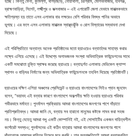
হচ্ছে। কিন্তু ফেনী, কুমিল্লা, খাগড়াছড়ি, নোয়াখালী, চট্টগ্রাম, মৌলভীবাজার, হবিগঞ্জ,
ব্রাহ্মণবাড়িয়া, সিলেট, লক্ষ্মীপুর ও কক্সবাজার – এই এগারোটি জেলা যেভাবে মারাত্মকভাবে
ক্ষতিগ্রস্ত হয় তাতে এসব এলাকার বার লক্ষরেও বেশি পরিবার বিশুদ্ধ পানির অভাবে
ভুগছে। এর ফলে এসব এলাকায় মারাত্মক স্বাস্থ্যঝুঁকি ও রোগ বিস্তারের সম্ভাবনা দেখা
দিয়েছে।
এই পরিস্থিতিতে অন্যান্য অনেক প্রতিষ্ঠানের মতো হুয়াওয়েও বন্যার্তদের সাহায্য করার
লক্ষ্যে এগিয়ে এসেছে। এই উদ্দেশ্যে অলাভজনক সংস্থা অভিযাত্রিক ফাউন্ডেশনের সাথে
একটি সমঝোতা চুক্তি স্বাক্ষর করেছে হুয়াওয়ে। বন্যাদুর্গত এলাকায় মেডিকেল ক্যাম্প
স্থাপন ও বাড়িঘর নির্মাণের জন্য অভিযাত্রিক ফাউন্ডেশনকে তহবিল দিয়েছে প্রতিষ্ঠানটি।
হুয়াওয়ের দক্ষিণ এশিয়া অঞ্চলের প্রেসিডেন্ট ও হুয়াওয়ে বাংলাদেশের সিইও প্যান জুনফেং
বলেন, “ভয়াবহ এই বন্যার কারণে বাংলাদেশে অকল্পনীয় ক্ষতি হওয়ায় হুয়াওয়ে পরিবার
গভীরভাবে মর্মাহত। পুনর্বাসন প্রক্রিয়ায় আমরা বাংলাদেশের জনগণের পাশে দাঁড়াতে
প্রতিশ্রুতিবদ্ধ। আমরা জানি যে, বন্যায় সব হারানো মানুষের কষ্টকে লাঘব করা সহজ
নয়। কিন্তু যেহেতু আমরা শুধু একটি কোম্পানিই নই, এই সোসাইটির একজন দায়িত্বশীল
কর্পোরেট সদস্যও; পুনর্বাসনের এই কঠিন যাত্রায় আমরা বাংলাদেশের জনগণের পাশে
দাঁড়ানোকে আমাদের দায়িত্ব হিসেবে মনে করছি। তার ফলশ্রুতিতেই আমরা বন্যাকবলিত