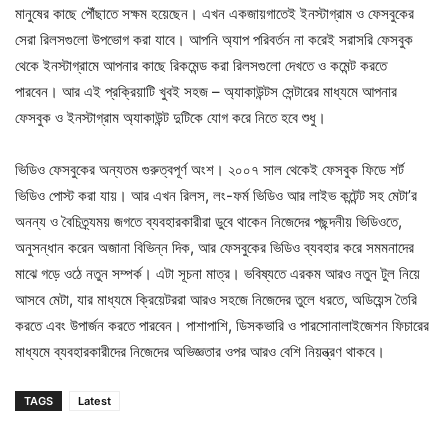
মানুষের কাছে পৌঁছাতে সক্ষম হয়েছেন। এখন একজায়গাতেই ইনস্টাগ্রাম ও ফেসবুকের
সেরা রিলসগুলো উপভোগ করা যাবে। আপনি অ্যাপ পরিবর্তন না করেই সরাসরি ফেসবুক
থেকে ইনস্টাগ্রামে আপনার কাছে রিকমেন্ড করা রিলসগুলো দেখতে ও কমেন্ট করতে
পারবেন। আর এই প্রক্রিয়াটি খুবই সহজ – অ্যাকাউন্টস সেন্টারের মাধ্যমে আপনার
ফেসবুক ও ইনস্টাগ্রাম অ্যাকাউন্ট দুটিকে যোগ করে নিতে হবে শুধু।
ভিডিও ফেসবুকের অন্যতম গুরুত্বপূর্ণ অংশ। ২০০৭ সাল থেকেই ফেসবুক ফিডে শর্ট
ভিডিও পোস্ট করা যায়। আর এখন রিলস, লং-ফর্ম ভিডিও আর লাইভ কন্টেন্ট সহ মেটা’র
অনন্য ও বৈচিত্র্যময় জগতে ব্যবহারকারীরা ডুবে থাকেন নিজেদের পছন্দনীয় ভিডিওতে,
অনুসন্ধান করেন অজানা বিভিন্ন দিক, আর ফেসবুকের ভিডিও ব্যবহার করে সমমনাদের
মাঝে গড়ে ওঠে নতুন সম্পর্ক। এটা সূচনা মাত্র। ভবিষ্যতে এরকম আরও নতুন টুল নিয়ে
আসবে মেটা, যার মাধ্যমে ক্রিয়েটররা আরও সহজে নিজেদের তুলে ধরতে, অডিয়েন্স তৈরি
করতে এবং উপার্জন করতে পারবেন। পাশাপাশি, ডিসকভারি ও পারসোনালাইজেশন ফিচারের
মাধ্যমে ব্যবহারকারীদের নিজেদের অভিজ্ঞতার ওপর আরও বেশি নিয়ন্ত্রণ থাকবে।
TAGS
Latest