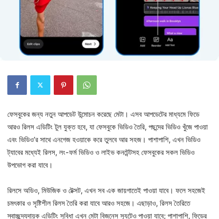
ফেসবুকের জন্য নতুন আপডেট উন্মোচন করেছে মেটা। এসব আপডেটের মাধ্যমে ফিডে
আরও রিলস এডিটিং টুল যুক্ত হবে, যা ফেসবুকে ভিডিও তৈরি, পছন্দের ভিডিও খুঁজে পাওয়া
এবং ভিডিও’র সাথে এনগেজ হওয়াকে করে তুলবে আর সহজ। পাশাপাশি, এখন ভিডিও
ট্যাবের মধ্যেই রিলস, লং-ফর্ম ভিডিও ও লাইভ কনটেন্টসহ ফেসবুকের সকল ভিডিও
উপভোগ করা যাবে।
রিলসে অডিও, মিউজিক ও টেক্সট, এখন সব এক জায়গাতেই পাওয়া যাবে। ফলে সহজেই
চমৎকার ও সৃষ্টিশীল রিলস তৈরি করা যাবে আরও সহজে। এছাড়াও, রিলস তৈরিতে
স্বাচ্ছন্দ্যদায়ক এডিটিং সুবিধা এখন মেটা বিজনেস স্যুটেও পাওয়া যাবে; পাশাপাশি, ফিডের