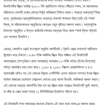
ব্যবহার করা হয়েছে, যা ব্যবহারকারীদের জন্য অনবদ্য অভিজ্ঞতা নিশ্চিত করবে।
ডিভাইসটির স্ক্রিন সর্বোচ্চ ৪,৫০০ নিট ব্রাইটনেস পর্যন্ত পৌঁছাতে সক্ষম, যা আলোকময়
পরিবেশেও ফোনটি দেখার ক্ষেত্রে নিখুঁত অভিজ্ঞতা নিশ্চিত করবে। সবচেয়ে গুরুত্বপূর্ণ বিষয়
হলো, পুনর্ব্যবহৃত অ্যালুমিনিয়ামসহ অন্যান্য টেকসই উপকরণ দিয়ে তৈরি এই স্পার্ক
স্লিম, যা পরিবেশবান্ধব প্রযুক্তির ক্ষেত্রেও নতুন দৃষ্টান্ত স্থাপন করবে। অত্যাধুনিক
ডিসপ্লে প্রযুক্তি ও উন্নত কারিগরি দক্ষতার সমন্বয়ে নিয়ে আসা স্পার্ক স্লিম সত্যিই
এক অনবদ্য ডিভাইস।
এছাড়া, মোবাইল ওয়ার্ল্ড কংগ্রেসে ফ্যান্টম আলটিমেট ২ ট্রাই-ফোল্ড কনসেপ্ট স্মার্টফোন
উন্মোচন করে টেকনো। ৬.৪৮-ইঞ্চি আউটার স্ক্রিন দিয়ে সজ্জিত এই ডিভাইসটি
আনফোল্ডেড (সম্পূর্ণরূপে খোলা অবস্থায়) অবস্থায় ১০-ইঞ্চি পর্যন্ত (ইনার ডিসপ্লে)
পর্যন্ত প্রসারিত করা যেতে পারে। ১,৬২০ x ২,৮৮০ পিক্সেল রেজোলিউশন ও ৪:৩
অ্যাসপেক্ট রেশিও সহ এই ফোনের থ্রিকে এলটিপিডি ওলেড প্যানেল সম্পন্ন ইনার স্ক্রিন
বর্তমান বাজারের যেকোনো ফোল্ডেবল ফোনের চেয়ে ভালো ভিওয়িং অভিজ্ঞতা প্রদান করবে।
এই ফোনের সবচেয়ে আকর্ষণীয় দিক হল বড় স্ক্রিন থাকা সত্ত্বেও ডিভাইসটি খুবই পাতলা,
যা ভাঁজ বা ফোল্ড করলে মাত্র ১১ মিলিমিটারের ডিভাইসে পরিণত হয়।
এই উদ্ভাবনী পণ্য সমাহারের মাধ্যমে টেকনো এই খাতে নতুন মানদণ্ড স্থাপন করার