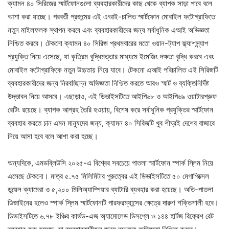
ক্যামন ৪০ সিরিজের স্মার্টফোনগুলো ব্যবহারকারীদের কাছ থেকে ব্যাপক সাড়া পাবে বলে
আশা করা যাচ্ছে। পরবর্তী প্রজন্মের এই এআই-চালিত স্মার্টফোন মোবাইল ফটোগ্রাফিতে
নতুন মাইলফলক স্থাপন করবে এবং ব্যবহারকারীদের জন্য সর্বাধুনিক এআই অভিজ্ঞতা
নিশ্চিত করবে। টেকনো ক্যামন ৪০ সিরিজ প্রথমবারের মতো ওয়ান-ট্যাপ ফ্ল্যাশস্ন্যাপ
প্রযুক্তি নিয়ে এসেছে, যা কৃত্রিম বুদ্ধিমত্তার মাধ্যমে ইমেজিং দক্ষতা বৃদ্ধি করবে এবং
মোবাইল ফটোগ্রাফিকে নতুন উচ্চতায় নিয়ে যাবে। টেকনো এআই পরিচালিত এই সিরিজটি
ব্যবহারকারীদের জন্য নিরবচ্ছিন্ন অভিজ্ঞতা নিশ্চিত করতে আরও স্মার্ট ও ব্যক্তিনির্দিষ্ট
উদ্ভাবন নিয়ে আসবে। এছাড়াও, এই ডিভাইসটিতে আইপি৬৮ ও আইপি৬৯ ওয়াটারপ্রুফ
রেটিং রয়েছে। ব্যাপক আগ্রহ তৈরি হওয়ায়, বিশেষ করে সর্বাধুনিক প্রযুক্তির স্মার্টফোন
ব্যবহার করতে চান এমন মানুষদের জন্য, ক্যামন ৪০ সিরিজটি খুব শীঘ্রই দেশের বাজারে
নিয়ে আসা হবে বলে আশা করা হচ্ছে।
অন্যদিকে, এমডব্লিউসি ২০২৫-এ বিশ্বের সবচেয়ে পাতলা স্মার্টফোন স্পার্ক স্লিম নিয়ে
এসেছে টেকনো। মাত্র ৫.৭৫ মিলিমিটার পুরুত্বের এই ডিভাইসটিতে ৫০ মেগাপিক্সেল
ডুয়েল ক্যামেরা ও ৫,২০০ মিলিঅ্যাম্পিয়ার ব্যাটারি ব্যবহার করা হয়েছে। অতি-পাতলা
ডিজাইনের হলেও স্পার্ক স্লিম স্মার্টফোনটি পারফরম্যান্সের ক্ষেত্রে দারুণ শক্তিশালী হবে।
ডিভাইসটিতে ৬.৭৮ ইঞ্চির কার্ভড-এজ অ্যামোলেড ডিসপ্লে ও ১৪৪ হার্টজ রিফ্রেশ রেট