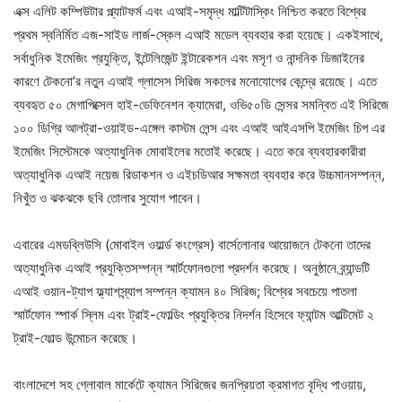
এক্স এলিট কম্পিউটার প্ল্যাটফর্ম এবং এআই-সমৃদ্ধ মাল্টিটাস্কিং নিশ্চিত করতে বিশ্বের
প্রথম স্বনির্মিত এজ-সাইড লার্জ-স্কেল এআই মডেল ব্যবহার করা হয়েছে। একইসাথে,
সর্বাধুনিক ইমেজিং প্রযুক্তি, ইন্টেলিজেন্ট ইন্টারেকশন এবং মসৃণ ও নান্দনিক ডিজাইনের
কারণে টেকনো’র নতুন এআই গ্লাসেস সিরিজ সকলের মনোযোগের কেন্দ্রে রয়েছে। এতে
ব্যবহৃত ৫০ মেগাপিক্সেল হাই-ডেফিনেশন ক্যামেরা, ওভি৫০ডি সেন্সর সমন্বিত এই সিরিজে
১০০ ডিগ্রি আলট্রা-ওয়াইড-এঙ্গেল কাস্টম লেন্স এবং এআই আইএসপি ইমেজিং চিপ এর
ইমেজিং সিস্টেমকে অত্যাধুনিক মোবাইলের মতোই করেছে। এতে করে ব্যবহারকারীরা
অত্যাধুনিক এআই নয়েজ রিডাকশন ও এইচডিআর সক্ষমতা ব্যবহার করে উচ্চমানসম্পন্ন,
নিখুঁত ও ঝকঝকে ছবি তোলার সুযোগ পাবেন।
এবারের এমডব্লিউসি (মোবাইল ওয়ার্ল্ড কংগ্রেস) বার্সেলোনার আয়োজনে টেকনো তাদের
অত্যাধুনিক এআই প্রযুক্তিসম্পন্ন স্মার্টফোনগুলো প্রদর্শন করেছে। অনুষ্ঠানে ব্র্যান্ডটি
এআই ওয়ান-ট্যাপ ফ্ল্যাশস্ন্যাপ সম্পন্ন ক্যামন ৪০ সিরিজ; বিশ্বের সবচেয়ে পাতলা
স্মার্টফোন স্পার্ক স্লিম এবং ট্রাই-ফোল্ডিং প্রযুক্তির নিদর্শন হিসেবে ফ্যান্টম আল্টিমেট ২
ট্রাই-ফোল্ড উন্মোচন করেছে।
বাংলাদেশে সহ গ্লোবাল মার্কেটে ক্যামন সিরিজের জনপ্রিয়তা ক্রমাগত বৃদ্ধি পাওয়ায়,