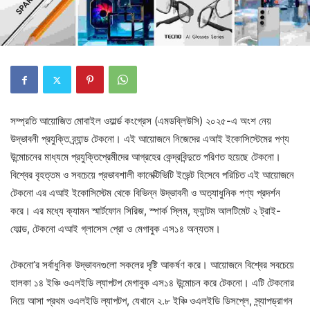
সম্প্রতি আয়োজিত মোবাইল ওয়ার্ল্ড কংগ্রেস (এমডব্লিউসি) ২০২৫-এ অংশ নেয়
উদ্ভাবনী প্রযুক্তি ব্র্যান্ড টেকনো। এই আয়োজনে নিজেদের এআই ইকোসিস্টেমের পণ্য
উন্মোচনের মাধ্যমে প্রযুক্তিপ্রেমীদের আগ্রহের কেন্দ্রবিন্দুতে পরিণত হয়েছে টেকনো।
বিশ্বের বৃহত্তম ও সবচেয়ে প্রভাবশালী কানেক্টিভিটি ইভেন্ট হিসেবে পরিচিত এই আয়োজনে
টেকনো এর এআই ইকোসিস্টেম থেকে বিভিন্ন উদ্ভাবনী ও অত্যাধুনিক পণ্য প্রদর্শন
করে। এর মধ্যে ক্যামন স্মার্টফোন সিরিজ, স্পার্ক স্লিম, ফ্যান্টম আলটিমেট ২ ট্রাই-
ফোল্ড, টেকনো এআই গ্লাসেস প্রো ও মেগাবুক এস১৪ অন্যতম।
টেকনো’র সর্বাধুনিক উদ্ভাবনগুলো সকলের দৃষ্টি আকর্ষণ করে। আয়োজনে বিশ্বের সবচেয়ে
হালকা ১৪ ইঞ্চি ওএলইডি ল্যাপটপ মেগাবুক এস১৪ উন্মোচন করে টেকনো। এটি টেকনোর
নিয়ে আসা প্রথম ওএলইডি ল্যাপটপ, যেখানে ২.৮ ইঞ্চি ওএলইডি ডিসপ্লে, স্ন্যাপড্রাগন