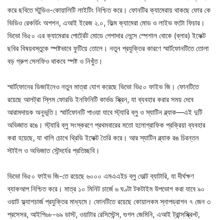
করে ছবিতে স্টুডিও-কোয়ালিটি লাইটিং নিশ্চিত করে। ফোনটির ক্যামেরায় থাকছে ফোর কে
ভিডিও রেকর্ডিং অপশন, এআই ইরেজ ২.০, ফিল্ম ক্যামেরা মোড ও লাইভ ফটো ফিচার।
ভিভো ভি৫০ এর ক্যামেরার পোর্ট্রেট মোডে পেশাদার লেন্সে স্পেশাল বোকে (ব্লার) ইফেক্ট
ছবির বিষয়বস্তুকে স্পষ্টভাবে ফুটিয়ে তোলে। নতুন প্রযুক্তির কারণে স্মার্টফোনটিতে তোলা
বড় গ্রুপ সেলফিও থাকবে স্পষ্ট ও নিখুঁত।
স্মার্টফোনের ডিজাইনেও নতুন মাত্রা যোগ করেছে ভিভো ভি৫০ ফাইভ জি। ফোনটিতে
রয়েছে আলট্রা স্লিম ফোরডি ইনফিনিটি কার্ভড স্ক্রিন, যা ব্যবহার করার সময় দেবে
আরামদায়ক অনুভূতি। স্মার্টফোনটি পাওয়া যাবে স্ট্যারি ব্লু ও স্যাটিন ব্ল্যাক—এই দুটি
অভিজাত রঙে। স্ট্যারি ব্লু সংস্করণে প্রথমবারের মতো হলোগ্রাফিক প্রক্রিয়া ব্যবহার
করা হয়েছে, যা খালি চোখে থ্রিডি ইফেক্ট তৈরি করে। আর স্যাটিন ব্ল্যাক রঙ চিরন্তন
স্টাইল ও অভিজাত সৌন্দর্যের প্রতিচ্ছবি।
ভিভো ভি৫০ ফাইভ জি-তে রয়েছে ৬০০০ এমএএইচ ব্লু ভোল্ট ব্যাটারি, যা দীর্ঘক্ষণ
ব্যাকআপ নিশ্চিত করে। মাত্র ১০ মিনিট চার্জে ৬ ঘণ্টা টকটাইম উপভোগ করা যাবে ৯০
ওয়াট ফ্ল্যাশচার্জ প্রযুক্তির মাধ্যমে। ফোনটিতে রয়েছে কোয়ালকম স্নাপড্রাগন ৭ জেন ৩
প্রসেসর, আইপি৬৮-৬৯ ডাস্ট, ওয়াটার রেসিস্টেন্স, গুগল জেমিনি, এআই ট্রান্সস্ক্রিপ্ট,