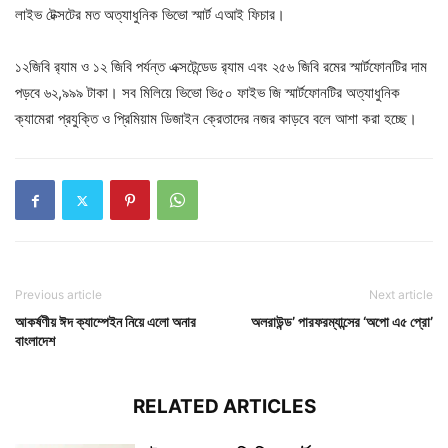
লাইভ টেক্সটের মত অত্যাধুনিক ভিভো স্মার্ট এআই ফিচার।
১২জিবি র‌্যাম ও ১২ জিবি পর্যন্ত এক্সটেন্ডেড র‌্যাম এবং ২৫৬ জিবি রমের স্মার্টফোনটির দাম
পড়বে ৬২,৯৯৯ টাকা। সব মিলিয়ে ভিভো ভি৫০ ফাইভ জি স্মার্টফোনটির অত্যাধুনিক
ক্যামেরা প্রযুক্তি ও প্রিমিয়াম ডিজাইন ক্রেতাদের নজর কাড়বে বলে আশা করা হচ্ছে।
Previous article
Next article
আকর্ষণীয় ঈদ ক্যাম্পেইন নিয়ে এলো অনার
অলরাউন্ড’ পারফরম্যান্সের ‘অপো এ৫ প্রো’
বাংলাদেশ
RELATED ARTICLES