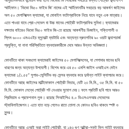
আনুষ্ঠানিকভাবে উন্মোচন করা হলো ভিভোর ভি সিরিজের সবচেয়ে উন্নত পোর্ট্রেট ফ্ল্যাগশিপ
স্মার্টফোন। ’ভিভো ভি৫০ ফাইভ জি’ নামের এই স্মার্টফোনটির সবচেয়ে বড় আকর্ষণ জাইসের
অল ৫০ মেগাপিক্সেল ক্যামেরা, যা মোবাইল ফটোগ্রাফিকে নিয়ে যাবে নতুন এক মাত্রায়।
এতে পাওয়া যাবে প্রো-লেভেল বা উচ্চ মানের পোর্ট্রেট ফটোগ্রাফির সুবিধা। ক্যামেরার
দক্ষতার বাইরেও ভিভো ভি৫০ ফাইভ জি-তে রয়েছে আকর্ষণীয় ডিজাইন, শক্তিশালী ও
স্লিম ৬০০০ এমএএইচ ব্লুভোল্ট ব্যাটারি এবং অত্যন্ত দ্রুতগতির ৯০ ওয়াট ফ্ল্যাশচার্জ
প্রযুক্তি, যা নানা পরিস্থিতিতে ব্যবহারকারীকে দেবে আরও উন্নত অভিজ্ঞতা।
ফোনটিতে থাকা সবগুলো ক্যামেরাই জাইসের ৫০ মেগাপিক্সেলের, যা পেশাদার মানের ছবি
ধারণের জন্য অত্যন্ত উপযোগী। বিশেষ করে এর ৫০ এমপি জাইস ওআইএস মেইন
ক্যামেরা ১/১.৫৫” সুপার-সেন্সিটিভ বড় সেন্সর ব্যবহার করে দুর্দান্ত লাইট ক্যাপচার করে।
ফোনটিতে আছে জাইসের মাল্টিফোকাল পোর্ট্রেট ফিচার, যেটি ২৩ মি.মি., ৩৫ মি.মি. বা ৫০
মি.মি. ফোকাল লেন্থে পোর্ট্রেট শট নেওয়ার সুযোগ দেয়। ফলে প্রতিটি ছবি পাবে আরও
প্রিমিয়াম ও প্রফেশনাল লুক। রয়েছে সিআইপিএ ৪.০ ডিএসএলআর লেভেলের
স্ট্যাবিলাইজেশন। এতে হাত নড়ে গেলেও রাতে তোলা যে কোনও ছবিও থাকবে স্পষ্ট ও
সুন্দর।
ফোনটিতে আছে এআই অরা লাইট পোর্ট্রেট, যা ১৪৩ গুণ আল্ট্রা-সফট ফিল লাইট ব্যবহার