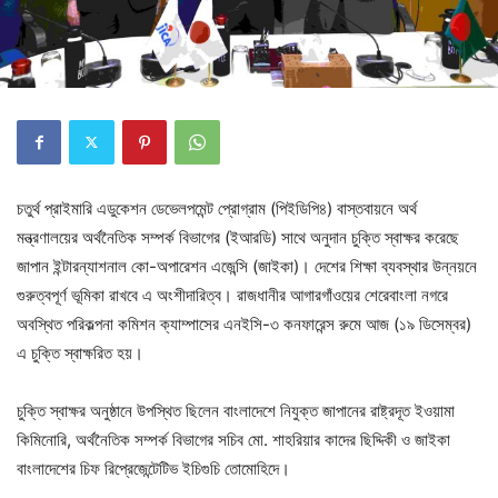
চতুর্থ প্রাইমারি এডুকেশন ডেভেলপমেন্ট প্রোগ্রাম (পিইডিপি৪) বাস্তবায়নে অর্থ
মন্ত্রণালয়ের অর্থনৈতিক সম্পর্ক বিভাগের (ইআরডি) সাথে অনুদান চুক্তি স্বাক্ষর করেছে
জাপান ইন্টারন্যাশনাল কো-অপারেশন এজেন্সি (জাইকা)। দেশের শিক্ষা ব্যবস্থার উন্নয়নে
গুরুত্বপূর্ণ ভূমিকা রাখবে এ অংশীদারিত্ব। রাজধানীর আগারগাঁওয়ের শেরেবাংলা নগরে
অবস্থিত পরিকল্পনা কমিশন ক্যাম্পাসের এনইসি-৩ কনফারেন্স রুমে আজ (১৯ ডিসেম্বর)
এ চুক্তি স্বাক্ষরিত হয়।
চুক্তি স্বাক্ষর অনুষ্ঠানে উপস্থিত ছিলেন বাংলাদেশে নিযুক্ত জাপানের রাষ্ট্রদূত ইওয়ামা
কিমিনোরি, অর্থনৈতিক সম্পর্ক বিভাগের সচিব মো. শাহরিয়ার কাদের ছিদ্দিকী ও জাইকা
বাংলাদেশের চিফ রিপ্রেজেন্টেটিভ ইচিগুচি তোমোহিদে।