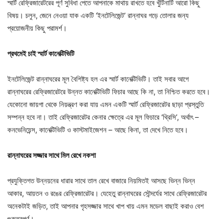
স্মার্ট রেফ্রিজারেটরের পূর্ণ সুবিধা পেতে আপনাকে মাথায় রাখতে হবে খুঁটিনাটি আরো কিছু
বিষয়। চলুন, জেনে নেওয়া যাক একটি ‘ইনটেলিজেন্ট’ রান্নাঘর গড়ে তোলার জন্য
প্রয়োজনীয় কিছু পরামর্শ।
প্রথমেই
চাই
স্মার্ট
কানেক্টিভিটি
ইনটেলিজেন্ট রান্নাঘরের মূল বৈশিষ্ট্য হল এর স্মার্ট কানেক্টিভিটি। তাই সবার আগে
রান্নাঘরের রেফ্রিজারেটরে উন্নত কানেক্টিভিটি ফিচার আছে কি না, তা নিশ্চিত করতে হবে।
যেকোনো জায়গা থেকে নিয়ন্ত্রণ করা যায় এমন একটি স্মার্ট রেফ্রিজারেটর ছাড়া প্রস্তুতি
সম্পন্ন হবে না। তাই রেফ্রিজারেটর কেনার ক্ষেত্রে এর মূল ফিচারে ‘থ্রিসি’, অর্থাৎ –
কনভেনিয়েন্স, কানেক্টিভিটি ও কাস্টমাইজেশন – আছে কিনা, তা দেখে নিতে হবে।
রান্নাঘরের
সজ্জার
সাথে
মিল
রেখে
নকশা
প্রযুক্তিগত উন্নয়নের ধারার সাথে তাল রেখে বাজারে নিয়মিতই আসছে ভিন্ন ভিন্ন
আকার, আয়তন ও রঙের রেফ্রিজারেটর। যেহেতু রান্নাঘরের সৌন্দর্যের সাথে রেফ্রিজারেটর
অনেকটাই জড়িত, তাই আপনার গৃহসজ্জার সাথে খাপ খায় এমন মডেল বাছাই করাও বেশ
গুরুত্বপূর্ণ।