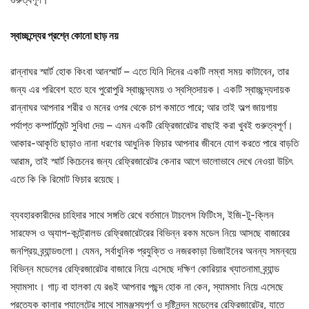
স্বাচ্ছন্দ্যের
প্রশ্নে
কোনো
ছাড়
নয়
রান্নাঘর স্মার্ট হোক কিংবা আনস্মার্ট – এতে যিনি দিনের একটি লম্বা সময় কাটাবেন, তার
জন্য এর পরিবেশ হতে হবে পুরোপুরি স্বাচ্ছন্দ্যময় ও স্বস্তিদায়ক। একটি স্বাচ্ছন্দ্যদায়ক
রান্নাঘর আপনার শরীর ও মনের ওপর থেকে চাপ কমাতে পারে; আর তাই অল্প জায়গায়
পর্যাপ্ত কম্পার্টমেন্ট সুবিধা দেয় – এমন একটি রেফ্রিজারেটর বাছাই করা খুবই গুরুত্বপূর্ণ।
আকার-আকৃতি ছাড়াও নানা ধরণের আধুনিক ফিচার আপনার জীবনে যোগ করতে পারে বাড়তি
আরাম, তাই স্মার্ট কিচেনের জন্য রেফ্রিজারেটর কেনার আগে ভালোভাবে দেখে নেওয়া উচিৎ
এতে কি কি রিমোট ফিচার রয়েছে।
ব্যবহারকারীদের চাহিদার সাথে সঙ্গতি রেখে বর্তমানে টাচলেস ফিটিংস, ইজি-টু-ক্লিন
সারফেস ও অ্যাপ-কন্ট্রোলড রেফ্রিজারেটরের বিভিন্ন রকম মডেল নিয়ে আসছে বাজারের
জনপ্রিয় ব্র্যান্ডগুলো। যেমন, সর্বাধুনিক প্রযুক্তি ও নজরকাড়া ডিজাইনের অনন্য সমন্বয়ে
বিভিন্ন মডেলের রেফ্রিজারেটর বাজারে নিয়ে এসেছে দক্ষিণ কোরিয়ার খ্যাতনামা ব্র্যান্ড
স্যামসাং। গাঢ় বা হালকা যে রঙই আপনার পছন্দ হোক না কেন, স্যামসাং নিয়ে এসেছে
প্রত্যেক কালার প্যালেটের সাথে সামঞ্জস্যপূর্ণ ও দৃষ্টিনন্দন মডেলের রেফ্রিজারেটর, যাতে