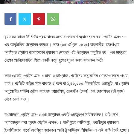
র‍্যানকন কারস লিমিটেড প্রথমবারের মতো বাংলাদেশে অ্যাসেম্বল করা প্রোটন এক্স৭০-
এর আনুষ্ঠানিক উদ্বোধন করেছে। আজ (৩০ এপ্রিল ২০২৫) রাজধানীর তেজগাঁওয়ে
অবস্থিত প্রোটন বাংলাদেশের র‍্যানকন শোরুমে এই উদ্বোধন অনুষ্ঠিত হয়। এর মাধ্যমে
দেশের অটোমোবাইল শিল্পে একটি নতুন যুগের সূচনা করল র‍্যানকন অটো।
আজ থেকেই প্রোটন এক্স৭০ ঢাকা ও চট্টগ্রামে প্রোটনের অনুমোদিত শোরুমগুলোতে পাওয়া
যাবে। প্রতিটি গাড়ির সঙ্গে থাকছে ৫ বছর বা ১,৫০,০০০ কিলোমিটার ওয়ারেন্টি, যা প্রোটন
অনুমোদিত সার্ভিস সেন্টার র‍্যাংগস ওয়ার্কশপ, তেজগাঁও (ঢাকা) এবং ষোলশহর (চট্টগ্রাম)
থেকে নেয়া যাবে।
বাংলাদেশে প্রোটন এক্স৭০ এর উদ্বোধন একটি গুরুত্বপূর্ণ মাইলফলক। এটি দেশে
অ্যাসেম্বল করা প্রথম প্রোটন এক্স৭০। গাজীপুরের কাশিমপুর, ভবানীপুরে র‍্যানকন
ইন্ডাস্ট্রিয়াল পার্কে অবস্থিত র‍্যানকন অটো ইন্ডাস্ট্রিজ লিমিটেড-এ এই গাড়ি তৈরি হচ্ছে।