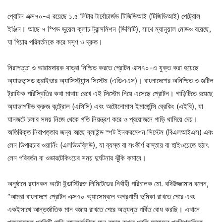
প্রোটন এক্স৭০-এ রয়েছে ১.৫ লিটার টার্বোচার্জড টিজিডিআই (টিজিডিআই) পেট্রোল
ইঞ্জিন। আছে ৭ স্পিড ডুয়েল ক্লাচ ট্রান্সমিশন (ডিসিটি), সাথে ম্যানুয়াল মোডও রয়েছে,
যা গিয়ার পরিবর্তনকে করে মসৃণ ও দ্রুত।
নিরাপত্তা ও আরামদায়ক যাত্রা নিশ্চিত করতে প্রোটন এক্স৭০-এ যুক্ত করা হয়েছে
অ্যাডভান্সড ড্রাইভার অ্যাসিস্ট্যান্স সিস্টেম (এডিএএস)। বাংলাদেশের অনিশ্চিত ও জটিল
ট্রাফিক পরিস্থিতির কথা মাথায় রেখে এই সিস্টেম নিয়ে এসেছে প্রোটন। গাড়িটিতে রয়েছে
অ্যাডাপটিভ ক্রুজ কন্ট্রোল (এসিসি) এবং অটোনোমাস ইমার্জেন্সি ব্রেকিং (এইবি), যা
যানজটে চলার সময় নিজে থেকে গতি নিয়ন্ত্রণ করে ও প্রয়োজনে গাড়ি থামিয়ে দেয়।
অতিরিক্ত নিরাপত্তার জন্য আছে ব্লাইন্ড স্পট ইনফরমেশন সিস্টেম (বিএলআইএস) এবং
লেন ডিপারচার ওয়ার্নিং (এলডিডব্লিউ), যা ব্যস্ত বা সংকীর্ণ রাস্তায় বা হাইওয়েতে হঠাৎ
লেন পরিবর্তন বা ওভারটেকিংয়ের সময় দুর্ঘটনার ঝুঁকি কমাবে।
অনুষ্ঠানে র‍্যানকন অটো ইন্ডাস্ট্রিজ লিমিটেডের নির্বাহী পরিচালক মো. বদিউজ্জামান বলেন,
“আমরা বাংলাদশে প্রোটন এক্স৭০ অ্যাসেম্বলে অগ্রগামী ভূমিকা রাখতে পেরে এবং
একইসাথে আন্তর্জাতিক মান বজায় রাখতে পেরে অত্যন্ত গর্বিত বোধ করছি। এখানে