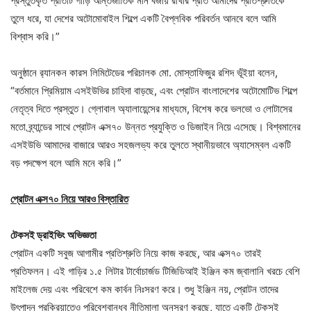
প্রস্তুতকৃত প্রতিটি গাড়ি আন্তর্জাতিক মান বজায় রাখার প্রতি আমাদের প্রতিশ্রুতিকে
তুলে ধরে, যা দেশের অটোমোবাইল শিল্পে একটি বৈপ্লবিক পরিবর্তন আনবে বলে আমি
বিশ্বাস করি।”
অনুষ্ঠানে র‍্যানকন কারস লিমিটেডের পরিচালক মো. মোস্তাফিজুর রশিদ ভূঁইয়া বলেন,
“বর্তমানে প্রিমিয়াম এসইউভির চাহিদা বাড়ছে, এবং প্রোটন বাংলাদেশের অটোমোটিভ শিল্পে
নেতৃত্ব দিতে প্রস্তুত। গ্লোবাল অ্যালায়েন্সের মাধ্যমে, বিশেষ করে ভলভো ও লোটাসের
মতো ব্র্যান্ডের সাথে প্রোটন এক্স৭০ উন্নত প্রযুক্তি ও ডিজাইন নিয়ে এসেছে। বিশ্বমানের
এসইউভি আমাদের বাজারে আরও সহজলভ্য করে তুলতে স্থানীয়ভাবে অ্যাসেম্বল একটি
বড় পদক্ষেপ বলে আমি মনে করি।”
প্রোটন এক্স৭০ নিয়ে আরও বিস্তারিত
টেকসই ড্রাইভিং অভিজ্ঞতা
প্রোটন একটি সবুজ আগামীর প্রতিশ্রুতি নিয়ে কাজ করছে, আর এক্স৭০ তারই
প্রতিফলন। এই গাড়ির ১.৫ লিটার টার্বোচার্জড টিজিডিআই ইঞ্জিন কম জ্বালানি খরচে বেশি
মাইলেজ দেয় এবং পরিবেশে কম কার্বন নিঃসরণ করে। শুধু ইঞ্জিন নয়, প্রোটন তাদের
উৎপাদন প্রক্রিয়াতেও পরিবেশবান্ধব নীতিমালা অনুসরণ করছে, যাতে একটি টেকসই