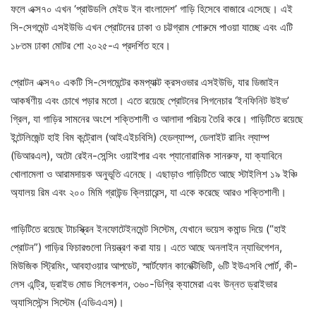
ফলে এক্স৭০ এখন ‘প্রাউডলি মেইড ইন বাংলাদেশ’ গাড়ি হিসেবে বাজারে এসেছে। এই
সি-সেগমেন্ট এসইউভি এখন প্রোটনের ঢাকা ও চট্টগ্রাম শোরুমে পাওয়া যাচ্ছে এবং এটি
১৮তম ঢাকা মোটর শো ২০২৫-এ প্রদর্শিত হবে।
প্রোটন এক্স৭০ একটি সি-সেগমেন্টের কমপ্যাক্ট ক্রসওভার এসইউভি, যার ডিজাইন
আকর্ষণীয় এবং চোখে পড়ার মতো। এতে রয়েছে প্রোটনের সিগনেচার ‘ইনফিনিট উইভ’
গ্রিল, যা গাড়ির সামনের অংশে শক্তিশালী ও আলাদা পরিচয় তৈরি করে। গাড়িটিতে রয়েছে
ইন্টেলিজেন্ট হাই বিম কন্ট্রোল (আইএইচবিসি) হেডল্যাম্প, ডেলাইট রানিং ল্যাম্প
(ডিআরএল), অটো রেইন-সেন্সিং ওয়াইপার এবং প্যানোরামিক সানরুফ, যা ক্যাবিনে
খোলামেলা ও আরামদায়ক অনুভূতি এনেছে। এছাড়াও গাড়িটিতে আছে স্টাইলিশ ১৯ ইঞ্চি
অ্যালয় রিম এবং ২০০ মিমি গ্রাউন্ড ক্লিয়ারেন্স, যা একে করেছে আরও শক্তিশালী।
গাড়িটিতে রয়েছে টাচস্ক্রিন ইনফোটেইনমেন্ট সিস্টেম, যেখানে ভয়েস কমান্ড দিয়ে (“হাই
প্রোটন”) গাড়ির ফিচারগুলো নিয়ন্ত্রণ করা যায়। এতে আছে অনলাইন ন্যাভিগেশন,
মিউজিক স্ট্রিমিং, আবহাওয়ার আপডেট, স্মার্টফোন কানেক্টিভিটি, ৬টি ইউএসবি পোর্ট, কী-
লেস এন্ট্রি, ড্রাইভ মোড সিলেকশন, ৩৬০-ডিগ্রি ক্যামেরা এবং উন্নত ড্রাইভার
অ্যাসিস্টেন্স সিস্টেম (এডিএএস)।