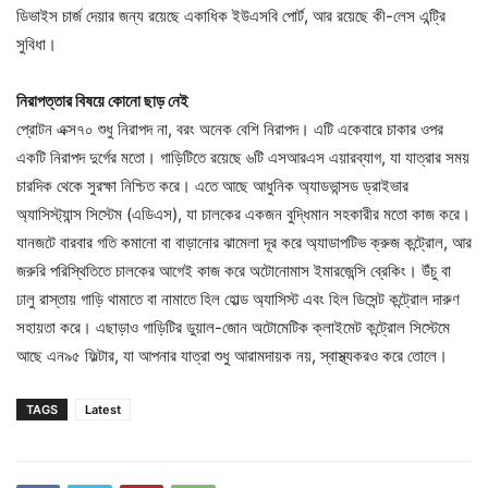
ডিভাইস চার্জ দেয়ার জন্য রয়েছে একাধিক ইউএসবি পোর্ট, আর রয়েছে কী-লেস এন্ট্রি
সুবিধা।
নিরাপত্তার বিষয়ে কোনো ছাড় নেই
প্রোটন এক্স৭০ শুধু নিরাপদ না, বরং অনেক বেশি নিরাপদ। এটি একেবারে চাকার ওপর
একটি নিরাপদ দুর্গের মতো। গাড়িটিতে রয়েছে ৬টি এসআরএস এয়ারব্যাগ, যা যাত্রার সময়
চারদিক থেকে সুরক্ষা নিশ্চিত করে। এতে আছে আধুনিক অ্যাডভান্সড ড্রাইভার
অ্যাসিস্ট্যান্স সিস্টেম (এডিএস), যা চালকের একজন বুদ্ধিমান সহকারীর মতো কাজ করে।
যানজটে বারবার গতি কমানো বা বাড়ানোর ঝামেলা দূর করে অ্যাডাপটিভ ক্রুজ কন্ট্রোল, আর
জরুরি পরিস্থিতিতে চালকের আগেই কাজ করে অটোনোমাস ইমারজেন্সি ব্রেকিং। উঁচু বা
ঢালু রাস্তায় গাড়ি থামাতে বা নামাতে হিল হোল্ড অ্যাসিস্ট এবং হিল ডিসেন্ট কন্ট্রোল দারুণ
সহায়তা করে। এছাড়াও গাড়িটির ডুয়াল-জোন অটোমেটিক ক্লাইমেট কন্ট্রোল সিস্টেমে
আছে এন৯৫ ফিল্টার, যা আপনার যাত্রা শুধু আরামদায়ক নয়, স্বাস্থ্যকরও করে তোলে।
TAGS
Latest