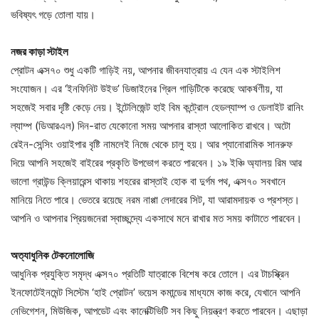
ভবিষ্যৎ গড়ে তোলা যায়।
নজর কাড়া স্টাইল
প্রোটন এক্স৭০ শুধু একটি গাড়িই নয়, আপনার জীবনযাত্রায় এ যেন এক স্টাইলিশ
সংযোজন। এর ‘ইনফিনিট উইভ’ ডিজাইনের গ্রিল গাড়িটিকে করেছে আকর্ষণীয়, যা
সহজেই সবার দৃষ্টি কেড়ে নেয়। ইন্টেলিজেন্ট হাই বিম কন্ট্রোল হেডল্যাম্প ও ডেলাইট রানিং
ল্যাম্প (ডিআরএল) দিন-রাত যেকোনো সময় আপনার রাস্তা আলোকিত রাখবে। অটো
রেইন-সেন্সিং ওয়াইপার বৃষ্টি নামলেই নিজে থেকে চালু হয়। আর প্যানোরামিক সানরুফ
দিয়ে আপনি সহজেই বাইরের প্রকৃতি উপভোগ করতে পারবেন। ১৯ ইঞ্চি অ্যালয় রিম আর
ভালো গ্রাউন্ড ক্লিয়ারেন্স থাকায় শহরের রাস্তাই হোক বা দুর্গম পথ, এক্স৭০ সবখানে
মানিয়ে নিতে পারে। ভেতরে রয়েছে নরম নাপ্পা লেদারের সিট, যা আরামদায়ক ও প্রশস্ত।
আপনি ও আপনার প্রিয়জনেরা স্বাচ্ছন্দ্যে একসাথে মনে রাখার মত সময় কাটাতে পারবেন।
অত্যাধুনিক টেকনোলোজি
আধুনিক প্রযুক্তি সমৃদ্ধ এক্স৭০ প্রতিটি যাত্রাকে বিশেষ করে তোলে। এর টাচস্ক্রিন
ইনফোটেইনমেন্ট সিস্টেম ‘হাই প্রোটন’ ভয়েস কমান্ডের মাধ্যমে কাজ করে, যেখানে আপনি
নেভিগেশন, মিউজিক, আপডেট এবং কানেক্টিভিটি সব কিছু নিয়ন্ত্রণ করতে পারবেন। এছাড়া