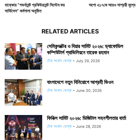
বাক্কোর “গভর্নমেন্ট প্রকিউরমেন্ট সিস্টেম ফর
অপো এ১৭কে আরও সাশ্রয়ী মূল্যে
সার্ভিসেস” কর্মশালা অনুষ্ঠিত
RELATED ARTICLES
সেমিকন্ডাক্টর ও বিয়ার সামিট ২০২৬: ড্যাফোডিল
কম্পিউটার্স প্যাভিলিয়নে তারেক রহমান
টেক সংবাদ ডেস্ক
-
July 29, 2026
বাংলাদেশে নতুন বিনিয়োগে আগ্রহী ভিওন
টেক সংবাদ ডেস্ক
-
June 30, 2026
ফিনিক্স সামিট ২০২৬: ডিজিটাল সহনশীলতার বার্তা
টেক সংবাদ ডেস্ক
-
June 28, 2026