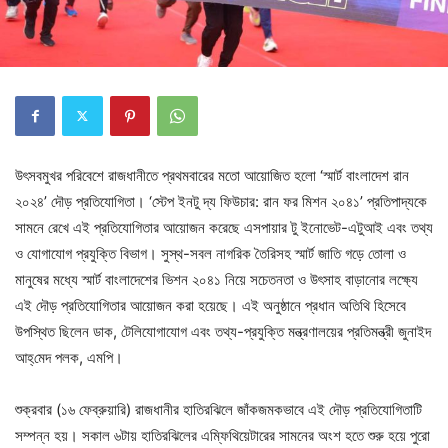
উৎসবমুখর পরিবেশে রাজধানীতে প্রথমবারের মতো আয়োজিত হলো ‘স্মার্ট বাংলাদেশ রান
২০২৪’ দৌড় প্রতিযোগিতা। ‘স্টেপ ইনটু দ্য ফিউচার: রান ফর মিশন ২০৪১’ প্রতিপাদ্যকে
সামনে রেখে এই প্রতিযোগিতার আয়োজন করেছে এসপায়ার টু ইনোভেট-এটুআই এবং তথ্য
ও যোগাযোগ প্রযুক্তি বিভাগ। সুস্থ-সবল নাগরিক তৈরিসহ স্মার্ট জাতি গড়ে তোলা ও
মানুষের মধ্যে স্মার্ট বাংলাদেশের ভিশন ২০৪১ নিয়ে সচেতনতা ও উৎসাহ বাড়ানোর লক্ষ্যে
এই দৌড় প্রতিযোগিতার আয়োজন করা হয়েছে। এই অনুষ্ঠানে প্রধান অতিথি হিসেবে
উপস্থিত ছিলেন ডাক, টেলিযোগাযোগ এবং তথ্য-প্রযুক্তি মন্ত্রণালয়ের প্রতিমন্ত্রী জুনাইদ
আহ্‌মেদ পলক, এমপি।
শুক্রবার (১৬ ফেব্রুয়ারি) রাজধানীর হাতিরঝিলে জাঁকজমকভাবে এই দৌড় প্রতিযোগিতাটি
সম্পন্ন হয়। সকাল ৬টায় হাতিরঝিলের এম্ফিথিয়েটারের সামনের অংশ হতে শুরু হয়ে পুরো