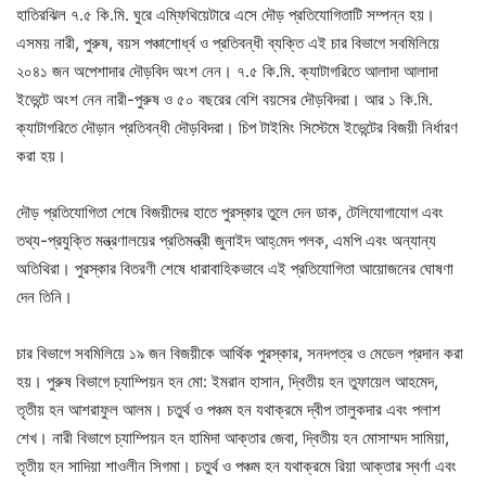
হাতিরঝিল ৭.৫ কি.মি. ঘুরে এম্ফিথিয়েটারে এসে দৌড় প্রতিযোগিতাটি সম্পন্ন হয়।
এসময় নারী, পুরুষ, বয়স পঞ্চাশোর্ধ্ব ও প্রতিবন্ধী ব্যক্তি এই চার বিভাগে সবমিলিয়ে
২০৪১ জন অপেশাদার দৌড়বিদ অংশ নেন। ৭.৫ কি.মি. ক্যাটাগরিতে আলাদা আলাদা
ইভেন্টে অংশ নেন নারী-পুরুষ ও ৫০ বছরের বেশি বয়সের দৌড়বিদরা। আর ১ কি.মি.
ক্যাটাগরিতে দৌড়ান প্রতিবন্ধী দৌড়বিদরা। চিপ টাইমিং সিস্টেমে ইভেন্টের বিজয়ী নির্ধারণ
করা হয়।
দৌড় প্রতিযোগিতা শেষে বিজয়ীদের হাতে পুরস্কার তুলে দেন ডাক, টেলিযোগাযোগ এবং
তথ্য-প্রযুক্তি মন্ত্রণালয়ের প্রতিমন্ত্রী জুনাইদ আহ্‌মেদ পলক, এমপি এবং অন্যান্য
অতিথিরা। পুরস্কার বিতরণী শেষে ধারাবাহিকভাবে এই প্রতিযোগিতা আয়োজনের ঘোষণা
দেন তিনি।
চার বিভাগে সবমিলিয়ে ১৯ জন বিজয়ীকে আর্থিক পুরস্কার, সনদপত্র ও মেডেল প্রদান করা
হয়। পুরুষ বিভাগে চ্যাম্পিয়ন হন মো: ইমরান হাসান, দ্বিতীয় হন তুফায়েল আহমেদ,
তৃতীয় হন আশরাফুল আলম। চতুর্থ ও পঞ্চম হন যথাক্রমে দ্বীপ তালুকদার এবং পলাশ
শেখ। নারী বিভাগে চ্যাম্পিয়ন হন হামিদা আক্তার জেবা, দ্বিতীয় হন মোসাম্মদ সামিয়া,
তৃতীয় হন সাদিয়া শাওলীন সিগমা। চতুর্থ ও পঞ্চম হন যথাক্রমে রিয়া আক্তার স্বর্ণা এবং