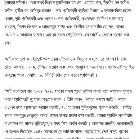
হুমায়রা মনিশা। পঞ্চাশোর্ধ্ব বিভাগে চ্যাম্পিয়ন হন মো: ওয়াহাব খান, দ্বিতীয় হন জসীম
উদ্দীন, তৃতীয় হন আমিনুর রহমান। আর প্রতিবন্ধী ব্যক্তি বিভাগে ৩ ক্যাটাগরিতে (হুইল
চেয়ার, দৃষ্টি প্রতিবন্ধী এবং শ্রবণ ও বাক প্রতিবন্ধী) যথাক্রমে চ্যাম্পিয়ন হন আবু
রায়হান, শিহাব বিশ্বাস ও জান্নাতুল নাঈম এবং দ্বিতীয় হন তানভীর হোসেন, আলম
দেওয়ান ও তানজিম হাসান। এছাড়া সকল দৌড়বিদদের রেস জার্সি ও মেডেল প্রদান করা
হয়।
স্মার্ট বাংলাদেশ রান ইভেন্টে অংশ নেয়া দৌড়বিদদের উদ্ভুদ্ধ করতে ৭.৫ কি:মি বিভাগের
দৌড়ে অংশ নেন ডাক, টেলিযোগাযোগ এবং তথ্য-প্রযুক্তি মন্ত্রণালয়ের প্রতিমন্ত্রী জুনাইদ
আহ্‌মেদ পলক, এমপি। ৬৮ মিনিটে দৌড় শেষ করেন প্রতিমন্ত্রী।
‘স্মার্ট বাংলাদেশ রান ২০২৪’ ২০৪১ সালের লক্ষ্য পূরণে ভূমিকা রাখবে বলে আশাবাদ ব্যক্ত
করেন প্রতিমন্ত্রী জুনাইদ আহ্‌মেদ পলক । তিনি বলেন, ‘আমরা অদম্য জাতি। আমরা
৫২’এর ভাষা আন্দোলনে প্রমাণ করেছি, ৭১’এর মহান মুক্তিযুদ্ধে প্রমাণ করেছি। জাতির
জনক বঙ্গবন্ধুর নেতৃত্বে আমরা মায়ের ভাষার মর্যাদা রক্ষা করেছি, আমরা স্বাধীন স্বার্বভৌম
বাংলাদেশ নয় মাসের মুক্তিযুদ্ধের মধ্য দিয়ে অর্জন করেছি। আমাদের মাননীয় প্রধানমন্ত্রী
যে রূপকল্প দিয়েছেন ২০৪১ সালের মধ্যে স্মার্ট বাংলাদেশ গড়তে হবে, সেই লক্ষ্য পূরণের