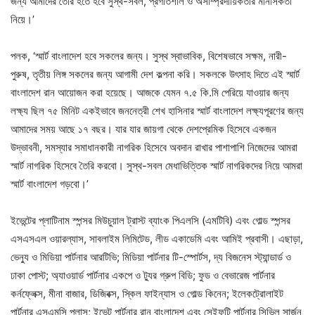
জন্য আমাদের তৈরি হতে হবে সুস্থ-সবল, প্রগতিশীল ও অসাম্প্রদায়িকতার মানসিকতা
নিয়ে।’
পলক, ‘স্মার্ট বাংলাদেশ হবে সকলের জন্য। সুস্থ স্বাভাবিক, বিশেষভাবে সক্ষম, নারী-
পুরুষ, তৃতীয় লিঙ্গ সকলের জন্য আগামী দেশ কল্পনা করি। সকলকে উৎসাহ দিতে এই স্মার্ট
বাংলাদেশ রান আয়োজন করা হয়েছে। আজকে যেমন ৭.৫ কি.মি পেরিয়ে যাওয়ার জন্য
লক্ষ্য ছিল ৭৫ মিনিট একইভাবে জননেত্রী শেখ হাসিনার স্মার্ট বাংলাদেশ লক্ষ্যপূরণের জন্য
আমাদের সময় আছে ১৭ বছর। যার যার জায়গা থেকে দেশপ্রেমিক হিসেবে একজন
উদ্ভাবনী, সমস্যার সমাধানকারী নাগরিক হিসেবে অবদান রাখার পাশাপাশি নিজেদের আমরা
স্মার্ট নাগরিক হিসেবে তৈরি করবো। সুস্থ-সবল মেধাভিত্তিক স্মার্ট নাগরিকদের নিয়ে আমরা
স্মার্ট বাংলাদেশ গড়বো।’
ইভেন্টের প্লাটিনাম স্পন্সর মিউচুয়াল ট্রাস্ট ব্যাংক পিএলসি (এমটিবি) এবং গোল্ড স্পন্সর
এসএসএল ওয়ারল্যাস, সাবলাইম লিমিটেড, লীড একাডেমি এবং আমিই প্রবাসী। এছাড়া,
ভেন্যু ও মিডিয়া পার্টনার আরটিভি; মিডিয়া পার্টনার টি-স্পোর্টস, দ্য বিজনেস স্ট্যান্ডার্ড ও
ঢাকা পোস্ট; অ্যাওয়ার্ড পার্টনার একপে ও ট্যুর গ্রুপ বিডি; ফুড ও বেভারেজ পার্টনার
কর্নফ্লেক্স, মীনা বাজার, ডিজিবক্স, স্কিল ফাইন্যাস ও গোল্ড কিনেন; ইলেকট্রোলাইট
পার্টনার এসএমসি প্লাস; ইভেন্ট পার্টনার রান বাংলাদেশ এবং সেইফটি পার্টনার সিভিল সার্জন