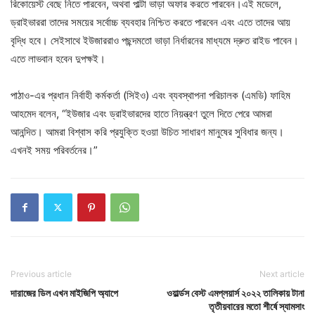
রিকোয়েস্ট বেছে নিতে পারবেন, অথবা পাল্টা ভাড়া অফার করতে পারবেন।এই মডেলে,
ড্রাইভাররা তাদের সময়ের সর্বোচ্চ ব্যবহার নিশ্চিত করতে পারবেন এবং এতে তাদের আয়
বৃদ্ধি হবে। সেইসাথে ইউজাররাও পছন্দমতো ভাড়া নির্ধারনের মাধ্যমে দ্রুত রাইড পাবেন।
এতে লাভবান হবেন দুপক্ষই।
পাঠাও-এর প্রধান নির্বাহী কর্মকর্তা (সিইও) এবং ব্যবস্থাপনা পরিচালক (এমডি) ফাহিম
আহমেদ বলেন, “ইউজার এবং ড্রাইভারদের হাতে নিয়ন্ত্রণ তুলে দিতে পেরে আমরা
আনন্দিত। আমরা বিশ্বাস করি প্রযুক্তি হওয়া উচিত সাধারণ মানুষের সুবিধার জন্য।
এখনই সময় পরিবর্তনের।”
Previous article
Next article
দারাজের ডিল এখন মাইজিপি অ্যাপে
ওয়ার্ল্ডস বেস্ট এমপ্লয়ার্স ২০২২ তালিকায় টানা
তৃতীয়বারের মতো শীর্ষে স্যামসাং