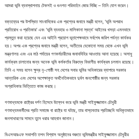
আমরা ভূমি ব্যবস্থাপনায় টেকসই ও গুনগত পরিবর্তনে জোর দিচ্ছি – তিনি যোগ করেন।
বক্তব্যের পর উপস্থিত সাংবাদিকের এক প্রশ্নের জবাবে মন্ত্রী বলেন, ‘ভূমি অপরাধ
প্রতিরোধ ও প্রতিকার’ এবং ‘ভূমি ব্যবহার ও মালিকানা স্বত্ব’ আইনের খসড়া এমনভাবে
প্রস্তুত করা হয়েছে যেন এর আইনি প্রয়োগ ভূতাপেক্ষভাবে সর্বশেষ জরিপ পর্যন্ত কার্যকর
হয়। অপর এক প্রশ্নের জবাবে মন্ত্রী বলেন, অতীতের যেকোনো সময় থেকে এখন ভূমি
মন্ত্রণালয় এবং এর মাঠ পর্যায়ের গণকর্মচারীদের জবাবদিহির আওতায় আনা হয়েছে। অসাধু
কার্যক্রম চালানোর জন্য অনেক ভূমি কর্মকর্তার বিরুদ্ধে বিভাগীয় কার্যক্রম চলমান রয়েছে।
তিনি এ সময় বলেন ক্ষুদ্র নৃ-গোষ্ঠী সহ দেশের সবার ভূমির অধিকারের ব্যাপারে সরকার
আন্তরিক এবং দেশের অপেক্ষাকৃত অর্থনৈতিকভাবে দুর্বল জনগোষ্ঠীর জন্য সরকার
অগ্রাধিকার ভিত্তিতে কাজ করছে।
গণমাধ্যমকে রাষ্ট্রের দর্পণ হিসেবে উল্লেখ করে ভূমি মন্ত্রী সাইফুজ্জামান চৌধুরী
গণমাধ্যমকর্মীদের প্রতি সমাজে বা রাষ্ট্রে যা ঘটছে, তার বাস্তবতার প্রতিচ্ছবি অবিকৃতভাবে
জনসাধারণের সামনে তুলে ধরার আহবান জানান।
বিএসআরএফ সভাপতি তপন বিশ্বাস অনুষ্ঠানের শুরুতে ভূমিমন্ত্রীর সাইফুজ্জামান চৌধুরীর