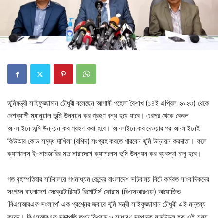
ভূমিমন্ত্রী সাইফুজ্জামান চৌধুরী বলেছেন আগামী পহেলা বৈশাখ (১৪ই এপ্রিল ২০২৩) থেকে
দেশব্যাপী ম্যানুয়াল ভূমি উন্নয়ন কর গ্রহণ বন্ধ হয়ে যাবে। এরপর থেকে কেবল
অনলাইনে ভূমি উন্নয়ন কর গ্রহণ করা হবে। অনলাইনে কর দেওয়ার পর অনলাইনেই
কিউআর কোড সমৃদ্ধ দাখিলা (রশিদ) সংগ্রহ করতে পারবেন ভূমি উন্নয়ন করদাতা। ফলে
ক্যাশলেস ই-নামজারির মত সারাদেশে ক্যাশলেস ভূমি উন্নয়ন কর ব্যবস্থা চালু হবে।
গত বৃহস্পতিবার সচিবালয়ে গণমাধ্যম কেন্দ্রে বাংলাদেশ সচিবালয় বিটে কর্মরত সাংবাদিকদের
সংগঠন বাংলাদেশ সেক্রেটারিয়েট রিপোর্টার্স ফোরাম (বিএসআরএফ) আয়োজিত
‘বিএসআরএফ সংলাপে’ এক প্রশ্নের জবাবে ভূমি মন্ত্রী সাইফুজ্জামান চৌধুরী এই মন্তব্য
করেন। বিএসআরএফ সভাপতি তপন বিশ্বাস ও সাধারণ সম্পাদক মাসউদুল হক এই সময়