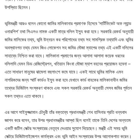
উপস্থিত ছিলেন।
ভূমিমন্ত্রী আরও বলেন কোনো জামির মালিকানার প্রমাণক হিসেবে ‘সার্টিফিকেট অফ ল্যান্ড
ওনারশিপ’ তথা সিএলও নামক একটি মাত্র দলিল ইস্যু করা হবে। সরকারি রেকর্ড অনুযায়ী
জমির মালিকের তথ্য, ভূমি উন্নয়ন কর পরিশোধের তথ্য সহ সামগ্রিক তথ্যাদি এবং ভূমির
অবস্থানগত তথ্য যেমন জিও লোকেশন সহ জমির মৌজা ম্যাপের তথ্য এই একটি দলিলের
সাহায্যে নিশ্চিত করা যাবে। মালিকানা প্রমাণের জন্য আলাদা আলাদা কয়েক ধরনের
দলিলাদি যেমন ডিড রেজিস্ট্রেশন, খতিয়ান কিংবা মৌজা ম্যাপ বহনের প্রয়োজন হবেনা –
এতে সাধারণ মানুষের ঝামেলা বহুলাংশে কমে যাবে। একই সাথে ভূমির মালিক এমন
নাগরিকদের জন্য স্মার্ট কার্ডও ইস্যু করা হবে যেখানে কার্ড বাহকের মালিকানাধীন জমির
তথ্যের ডিজিটাল সংস্করণ থাকবে এবং সকল সরকারি রেকর্ড অনুযায়ী সেসব জমির পূর্বতন
সকল তথ্যও এতে থাকবে।
এর আগে সাইফুজ্জামান চৌধুরী তাঁর বক্তব্যে প্রধানমন্ত্রী শেখ হাসিনার প্রতি ধন্যবাদ
জ্ঞাপন করে বলেন, তার উপর প্রধানমন্ত্রীর আস্থা ছিল বলেই তাকে তিনি দেশের অন্যতম
একটি জটিল সেক্টর সংস্কারের নেতৃত্ব দেওয়ার সুযোগ দিয়েছেন। মন্ত্রী এই সময় ভূমি
সেক্টরে ডিজিটালাইজেশন কার্যক্রম এবং ভূমি আইন সংস্কারের উপর আলোকপাত করেন।