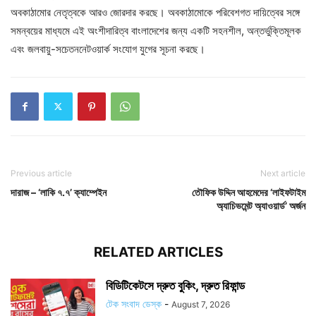
অবকাঠামোর নেতৃত্বকে আরও জোরদার করছে। অবকাঠামোকে পরিবেশগত দায়িত্বের সঙ্গে
সমন্বয়ের মাধ্যমে এই অংশীদারিত্ব বাংলাদেশের জন্য একটি সহনশীল, অন্তর্ভুক্তিমূলক
এবং জলবায়ু-সচেতননেটওয়ার্ক সংযোগ যুগের সূচনা করছে।
Previous article
Next article
দারাজ – ‘লাকি ৭.৭’ ক্যাম্পেইন
তৌফিক উদ্দিন আহমেদের ‘লাইফটাইম
অ্যাচিভমেন্ট অ্যাওয়ার্ড’ অর্জন
RELATED ARTICLES
বিডিটিকেটসে দ্রুত বুকিং, দ্রুত রিফান্ড
টেক সংবাদ ডেস্ক
-
August 7, 2026