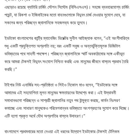
এছাড়াও রয়েছে ব্যাটারি চার্জিং স্টেশন সিস্টেম (বিসিএসএস)। সহজে ব্যবহারযোগ্য চার্জিং
পয়েন্ট, যা রিকশা ও ইজিবাইকের মতো বাহনগুলোকে বিদ্যুৎ চার্জ দেওয়ার সুযোগ দেবে, যা
সকলের জন্য পরিচ্ছন্ন জ্বালানিকে সহজলভ্য করে তুলবে।
ইডটকো বাংলাদেশের কান্ট্রি ম্যানেজিং ডিরেক্টর সুনীল আইজ্যাক বলেন, “এই অংশীদারিত্ব
শুধু একটি প্রযুক্তিগত অগ্রগতি নয়; বরং একটি সবুজ ও অন্তর্ভুক্তিমূলক ডিজিটাল
ভবিষ্যতের পথে সাহসী পদক্ষেপ। পরিচ্ছন্ন জ্বালানিকে স্মার্ট অবকাঠামোর সঙ্গে একীভূত
করে আমরা টেকসই বিদ্যুৎ সংযোগ নিশ্চিত করছি এবং মানুষের জীবনে বাস্তব প্রভাব তৈরি
করছি।”
টাইগার নিউ এনার্জির সহ-প্রতিষ্ঠতা ও সিইও নিকোল মাও বলেন, “ইডটকোর সঙ্গে
আমাদের এই সহযোগিতা মূলত মানুষের ক্ষমতায়নের উদ্দেশ্যে করা। এই উদ্ভাবনী
সমাধানগুলো পরিচ্ছন্ন ও সাশ্রয়ী জ্বালানির নতুন পথ উন্মুক্ত করছে, কার্বন নিঃসরণ
কমাচ্ছে এবং সাধারণ মানুষকেও পরিবেশবান্ধব ভবিষ্যতে অংশগ্রহণের সুযোগ করে দিচ্ছে।
এটি হলো প্রকৃত অর্থে যৌথ অগ্রগতির বাস্তব উদাহরণ।”
বাংলাদেশে প্রথমবারের মতো নেওয়া এই ধরনের উদ্যোগ ইডটকোর টেকসই টেলিকম