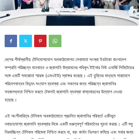
দেশের শীর্ষস্থানীয় টেলিযোগাযোগ অবকাঠামোগত সেবাদাতা সংস্থা ইডটকো বাংলাদেশ
সম্প্রতি পরিচ্ছন্ন যানবাহন ও জ্বালানি উদ্ভাবনের পথিকৃৎ টাইগার নিউ এনার্জি লিমিটেডের
সঙ্গে একটি সমঝোতা স্মারক (এমওইউ) স্বাক্ষর করেছে। এই চুক্তির মাধ্যমে সারাদেশে
পরিবেশবান্ধব বিদ্যুৎ সংযোগ ব্যবস্থা এবং সকলের জন্য পরিচ্ছন্ন জ্বালানির
সহজলভ্যতা নিশ্চিত করতে টেকসই জ্বালানি ব্যবস্থা বাস্তবায়নের উদ্যোগ নেওয়া
হয়েছে।
এই অংশীদারিত্ব টেলিকম অবকাঠামোতে প্রচলিত জ্বালানির পরিবর্তে একীভূত
নবায়নযোগ্য জ্বালানি ব্যবস্থার দিকে একটি গুরুত্বপূর্ণ পরিবর্তনের সূচনা করছে। এটি শুধু
নিরবচ্ছিন্ন টেলিকম পরিষেবা নিশ্চিত করবে না, বরং কার্বন নিঃসরণ কমিয়ে এবং সবার জন্য