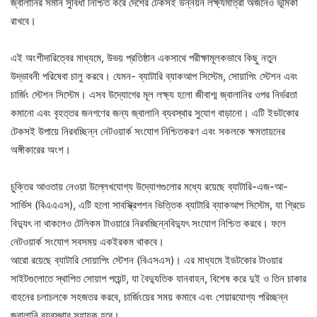
জ্বালানির সমান সুবিধা নিশ্চিত করে দেশের টেকসই উন্নয়ন লক্ষ্যমাত্রা অর্জনেও ভূমিকা
রাখবে।
এই অংশীদারিত্বের মাধ্যমে, উভয় প্রতিষ্ঠান একসাথে পরীক্ষামূলকভাবে কিছু নতুন
উদ্ভাবনী পরিষেবা চালু করবে। যেমন- ব্যাটারি ব্যাকআপ সিস্টেম, সোয়াপিং স্টেশন এবং
চার্জিং স্টেশন সিস্টেম। এসব উদ্যোগের মূল লক্ষ্য হলো জীবাশ্ম জ্বালানির ওপর নির্ভরতা
কমানো এবং বৃহত্তর জনগণের জন্য জ্বালানি ব্যবস্থার সুযোগ বাড়ানো। এটি ইডটকোর
টেকসই উপায়ে নিরবচ্ছিন্ন নেটওয়ার্ক সংযোগ নিশ্চিতকরণ এবং সকলকে ক্ষমতায়নের
অঙ্গীকারের অংশ।
চুক্তির আওতায় নেওয়া উল্লেখযোগ্য উদ্যোগগুলোর মধ্যে রয়েছে ব্যাটারি-এজ-আ-
সার্ভিস (বিএএএস), এটি হলো সাবস্ক্রিপশন ভিত্তিক ব্যাটারি ব্যাকআপ সিস্টেম, যা গ্রিডে
বিদ্যুৎ না থাকলেও টেলিকম টাওয়ারে নিরবচ্ছিন্নবিদ্যুৎ সংযোগ নিশ্চিত করবে। ফলে
নেটওয়ার্ক সংযোগ সবসময় একইরকম থাকবে।
আরো রয়েছে ব্যাটারি সোয়াপিং স্টেশন (বিএসএস)। এর মাধ্যমে ইডটকোর টাওয়ার
সাইটগুলোতে স্থাপিত সোয়াপ পয়েন্ট, যা বৈদ্যুতিক যানবাহন, বিশেষ করে দুই ও তিন চাকার
বাহনের চলাচলকে সহজতর করবে, চার্জিংয়ের সময় কমাবে এবং শেয়ারযোগ্য পরিচ্ছন্ন
জ্বালানি ব্যবস্থার সহায়ক হবে।