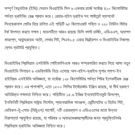
সম্পূর্ণ বৈদ্যুতিক (ইভি) সেডান বিওয়াইডি সিল ৬ একবার চার্জে সর্বোচ্চ ৪১০ কিলোমিটার
পর্যন্ত ড্রাইভিং রেঞ্জ প্রদান করে। রেয়ার-হুইল ড্রাইভ সহ পার্মানেন্ট ম্যাগনেট
সিনক্রোনাস মোটর দিয়ে চালিত এই গাড়িটি ৯৫ কিলোওয়াট শক্তি ও ২২০ নিউটন মিটার
টর্ক উৎপন্ন করতে সক্ষম। মডেলটিতে আরও রয়েছে ডিসি ফাস্ট চার্জিং, এডিএএস, অ্যাপল
কারপ্লে, অ্যান্ড্রয়েড অটো, লেদার সিট, পিএম২.৫ এয়ার ফিল্ট্রেশন ও বিওয়াইডির নিজস্ব
ব্লেড ব্যাটারি প্রযুক্তি।
বিওয়াইডির প্রিমিয়াম এসইউভি পোর্টফোলিওকে আরও সম্প্রসারিত করতে নিয়ে আসা নতুন
বিওয়াইডি সিলায়ন ৬ এডব্লিউডি নিয়ে এসেছে অল-হুইল-ড্রাইভ সুপার প্লাগ-ইন
হাইব্রিড এসইউভি অভিজ্ঞতা, যা সর্বোচ্চ ১২৮ কিলোমিটার পর্যন্ত পিউর ইলেকট্রিক রেঞ্জ
প্রদান করে। এর পাশাপাশি, এতে ১৫০০ সিসির টার্বোচার্জড ইঞ্জিন রয়েছে, যা দীর্ঘ ভ্রমণে
অতিরিক্ত সক্ষমতা নিশ্চিত করে। গাড়িটিতে ১৫.৬ ইঞ্চির ইনফোটেইনমেন্ট ডিসপ্লে,
ইনফিনিটি প্রিমিয়াম সাউন্ড সিস্টেম, প্যানোরামিক সানরুফ, ভেন্টিলেটেড ও হিটেড সিট,
ভেহিকল-টু-লোড (ভিটুএল) সাপোর্ট, ৭টি এয়ারব্যাগ ও এডিএএসের মতো উন্নত
নিরাপত্তা প্রযুক্তি রয়েছে, যা পরিবার ও অ্যাডভেঞ্চারপ্রেমীদের জন্য প্রযুক্তিনির্ভর
প্রিমিয়াম ড্রাইভিং অভিজ্ঞতা নিশ্চিত করে।