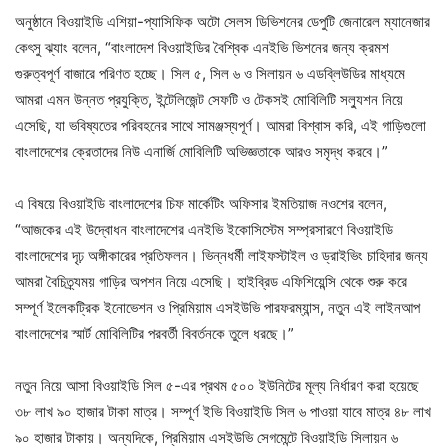
অনুষ্ঠানে বিওয়াইডি এশিয়া-প্যাসিফিক অটো সেলস ডিভিশনের ডেপুটি জেনারেল ম্যানেজার
কেৎসু ঝ্যাং বলেন, “বাংলাদেশ বিওয়াইডির বৈশ্বিক এনইভি ভিশনের জন্য ক্রমশ
গুরুত্বপূর্ণ বাজারে পরিণত হচ্ছে। সিল ৫, সিল ৬ ও সিলায়ন ৬ এডব্লিউডির মাধ্যমে
আমরা এমন উন্নত প্রযুক্তি, ইন্টেলিজেন্ট সেফটি ও টেকসই মোবিলিটি সল্যুশন নিয়ে
এসেছি, যা ভবিষ্যতের পরিবহনের সাথে সামঞ্জস্যপূর্ণ। আমরা বিশ্বাস করি, এই গাড়িগুলো
বাংলাদেশের ক্রেতাদের নিউ এনার্জি মোবিলিটি অভিজ্ঞতাকে আরও সমৃদ্ধ করবে।”
এ বিষয়ে বিওয়াইডি বাংলাদেশের চিফ মার্কেটিং অফিসার ইমতিয়াজ নওশের বলেন,
“আজকের এই উদ্বোধন বাংলাদেশের এনইভি ইকোসিস্টেম সম্প্রসারণে বিওয়াইডি
বাংলাদেশের দৃঢ় অঙ্গীকারের প্রতিফলন। ভিন্নধর্মী লাইফস্টাইল ও ড্রাইভিং চাহিদার জন্য
আমরা বৈচিত্র্যময় গাড়ির অপশন নিয়ে এসেছি। হাইব্রিড এফিশিয়েন্সি থেকে শুরু করে
সম্পূর্ণ ইলেকট্রিক ইনোভেশন ও প্রিমিয়াম এসইউভি পারফরম্যান্স, নতুন এই লাইনআপ
বাংলাদেশের স্মার্ট মোবিলিটির পরবর্তী বিবর্তনকে তুলে ধরছে।”
নতুন নিয়ে আসা বিওয়াইডি সিল ৫-এর প্রথম ৫০০ ইউনিটের মূল্য নির্ধারণ করা হয়েছে
৩৮ লাখ ৯০ হাজার টাকা মাত্র। সম্পূর্ণ ইভি বিওয়াইডি সিল ৬ পাওয়া যাবে মাত্র ৪৮ লাখ
৯০ হাজার টাকায়। অন্যদিকে, প্রিমিয়াম এসইউভি সেগমেন্টে বিওয়াইডি সিলায়ন ৬