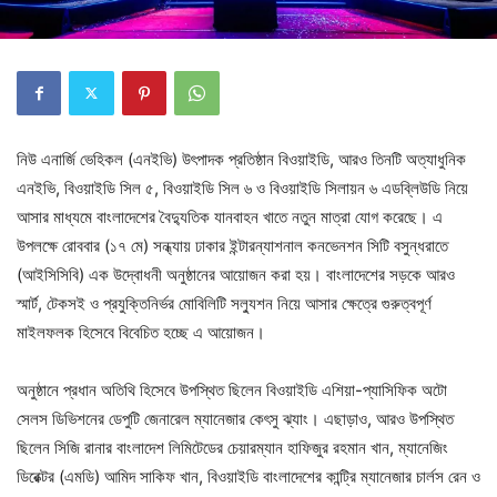
নিউ এনার্জি ভেহিকল (এনইভি) উৎপাদক প্রতিষ্ঠান বিওয়াইডি, আরও তিনটি অত্যাধুনিক
এনইভি, বিওয়াইডি সিল ৫, বিওয়াইডি সিল ৬ ও বিওয়াইডি সিলায়ন ৬ এডব্লিউডি নিয়ে
আসার মাধ্যমে বাংলাদেশের বৈদ্যুতিক যানবাহন খাতে নতুন মাত্রা যোগ করেছে। এ
উপলক্ষে রোববার (১৭ মে) সন্ধ্যায় ঢাকার ইন্টারন্যাশনাল কনভেনশন সিটি বসুন্ধরাতে
(আইসিসিবি) এক উদ্বোধনী অনুষ্ঠানের আয়োজন করা হয়। বাংলাদেশের সড়কে আরও
স্মার্ট, টেকসই ও প্রযুক্তিনির্ভর মোবিলিটি সল্যুশন নিয়ে আসার ক্ষেত্রে গুরুত্বপূর্ণ
মাইলফলক হিসেবে বিবেচিত হচ্ছে এ আয়োজন।
অনুষ্ঠানে প্রধান অতিথি হিসেবে উপস্থিত ছিলেন বিওয়াইডি এশিয়া-প্যাসিফিক অটো
সেলস ডিভিশনের ডেপুটি জেনারেল ম্যানেজার কেৎসু ঝ্যাং। এছাড়াও, আরও উপস্থিত
ছিলেন সিজি রানার বাংলাদেশ লিমিটেডের চেয়ারম্যান হাফিজুর রহমান খান, ম্যানেজিং
ডিরেক্টর (এমডি) আমিদ সাকিফ খান, বিওয়াইডি বাংলাদেশের কান্ট্রি ম্যানেজার চার্লস রেন ও