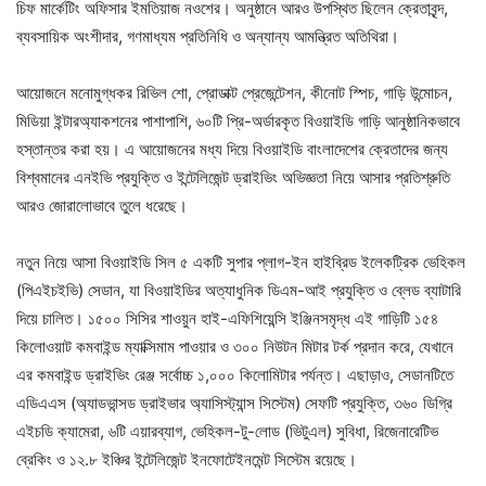
চিফ মার্কেটিং অফিসার ইমতিয়াজ নওশের। অনুষ্ঠানে আরও উপস্থিত ছিলেন ক্রেতাবৃন্দ,
ব্যবসায়িক অংশীদার, গণমাধ্যম প্রতিনিধি ও অন্যান্য আমন্ত্রিত অতিথিরা।
আয়োজনে মনোমুগ্ধকর রিভিল শো, প্রোডাক্ট প্রেজেন্টেশন, কীনোট স্পিচ, গাড়ি উন্মোচন,
মিডিয়া ইন্টারঅ্যাকশনের পাশাপাশি, ৬০টি প্রি-অর্ডারকৃত বিওয়াইডি গাড়ি আনুষ্ঠানিকভাবে
হস্তান্তর করা হয়। এ আয়োজনের মধ্য দিয়ে বিওয়াইডি বাংলাদেশের ক্রেতাদের জন্য
বিশ্বমানের এনইভি প্রযুক্তি ও ইন্টেলিজেন্ট ড্রাইভিং অভিজ্ঞতা নিয়ে আসার প্রতিশ্রুতি
আরও জোরালোভাবে তুলে ধরেছে।
নতুন নিয়ে আসা বিওয়াইডি সিল ৫ একটি সুপার প্লাগ-ইন হাইব্রিড ইলেকট্রিক ভেহিকল
(পিএইচইভি) সেডান, যা বিওয়াইডির অত্যাধুনিক ডিএম-আই প্রযুক্তি ও ব্লেড ব্যাটারি
দিয়ে চালিত। ১৫০০ সিসির শাওয়ুন হাই-এফিশিয়েন্সি ইঞ্জিনসমৃদ্ধ এই গাড়িটি ১৫৪
কিলোওয়াট কমবাইন্ড ম্যাক্সিমাম পাওয়ার ও ৩০০ নিউটন মিটার টর্ক প্রদান করে, যেখানে
এর কমবাইন্ড ড্রাইভিং রেঞ্জ সর্বোচ্চ ১,০০০ কিলোমিটার পর্যন্ত। এছাড়াও, সেডানটিতে
এডিএএস (অ্যাডভান্সড ড্রাইভার অ্যাসিস্ট্যান্স সিস্টেম) সেফটি প্রযুক্তি, ৩৬০ ডিগ্রি
এইচডি ক্যামেরা, ৬টি এয়ারব্যাগ, ভেহিকল-টু-লোড (ভিটুএল) সুবিধা, রিজেনারেটিভ
ব্রেকিং ও ১২.৮ ইঞ্চির ইন্টেলিজেন্ট ইনফোটেইনমেন্ট সিস্টেম রয়েছে।