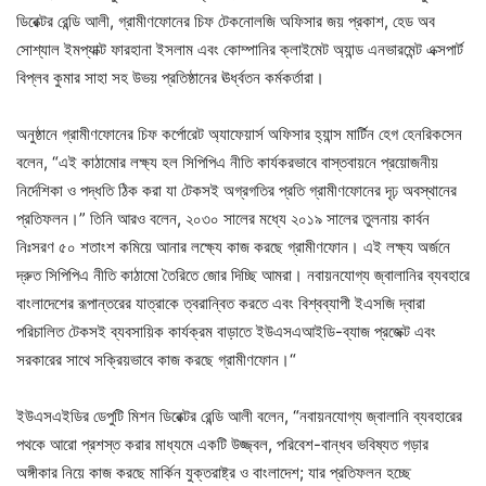
ডিরেক্টর রেন্ডি আলী, গ্রামীণফোনের চিফ টেকনোলজি অফিসার জয় প্রকাশ, হেড অব
সোশ্যাল ইমপ্যাক্ট ফারহানা ইসলাম এবং কোম্পানির ক্লাইমেট অ্যান্ড এনভারমেন্ট এক্সপার্ট
বিপ্লব কুমার সাহা সহ উভয় প্রতিষ্ঠানের ঊর্ধ্বতন কর্মকর্তারা।
অনুষ্ঠানে গ্রামীণফোনের চিফ কর্পোরেট অ্যাফেয়ার্স অফিসার হ্যান্স মার্টিন হেগ হেনরিকসেন
বলেন, “এই কাঠামোর লক্ষ্য হল সিপিপিএ নীতি কার্যকরভাবে বাস্তবায়নে প্রয়োজনীয়
নির্দেশিকা ও পদ্ধতি ঠিক করা যা টেকসই অগ্রগতির প্রতি গ্রামীণফোনের দৃঢ় অবস্থানের
প্রতিফলন।” তিনি আরও বলেন, ২০৩০ সালের মধ্যে ২০১৯ সালের তুলনায় কার্বন
নিঃসরণ ৫০ শতাংশ কমিয়ে আনার লক্ষ্যে কাজ করছে গ্রামীণফোন। এই লক্ষ্য অর্জনে
দ্রুত সিপিপিএ নীতি কাঠামো তৈরিতে জোর দিচ্ছি আমরা। নবায়নযোগ্য জ্বালানির ব্যবহারে
বাংলাদেশের রূপান্তরের যাত্রাকে ত্বরান্বিত করতে এবং বিশ্বব্যাপী ইএসজি দ্বারা
পরিচালিত টেকসই ব্যবসায়িক কার্যক্রম বাড়াতে ইউএসএআইডি-ব্যাজ প্রজেক্ট এবং
সরকারের সাথে সক্রিয়ভাবে কাজ করছে গ্রামীণফোন।“
ইউএসএইডির ডেপুটি মিশন ডিরেক্টর রেন্ডি আলী বলেন, “নবায়নযোগ্য জ্বালানি ব্যবহারের
পথকে আরো প্রশস্ত করার মাধ্যমে একটি উজ্জ্বল, পরিবেশ-বান্ধব ভবিষ্যত গড়ার
অঙ্গীকার নিয়ে কাজ করছে মার্কিন যুক্তরাষ্ট্র ও বাংলাদেশ; যার প্রতিফলন হচ্ছে