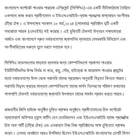
বাংলাদেশে কর্পোরেট পাওয়ার পারচেজ এগ্রিমেন্ট (সিপিপিএ)-এর একটি নীতিকাঠামো তৈরিতে
একসাথে কাজ করবে গ্রামীণফোন ও ইউএসএআইডি-ব্যাজ প্রকল্পের বাস্তবায়ন অংশীদার
টেট্রা টেক। এ উপলক্ষ্যে গতকাল ১৮ মার্চ,২০২৪ (সোমবার) প্রতিষ্ঠান দুটি একটি
সমঝোতা স্মারক (এমওইউ) সই করেছে। এই চুক্তিটি টেকসই উন্নয়ন লক্ষ্যমাত্রা
অর্জনে এবং বাংলাদেশে দ্রুত নবায়নযোগ্য জ্বালানির ব্যবহারে বেসরকারি বিনিয়োগ এবং
অংশীদারিত্বের গুরুত্ব তুলে ধরতে সহায়ক হবে।
সিপিপিএ মডেলগুলোর মাধ্যমে ব্যবসার জন্য কোম্পানিগুলো প্রথাগত পাওয়ার
ইউটিলিটিগুলির উপর নির্ভর না করে, বায়ু, সৌর, হাইড্রো বা বায়োমাস পাওয়ার প্ল্যান্টের
মতো নবায়নযোগ্য উৎস থেকে সরাসরি তাদের প্রয়োজন অনুযায়ী বিদ্যুত কিনতে পারবে।
সরাসরি বিদ্যুৎ ক্রয়ের মাধ্যমে কোম্পানিগুলো তাদের কার্বন নিঃসরণের পরিমাণ কমানোর
পাশাপাশি টেকসই নবায়নযোগ্য জ্বালানি উৎপাদনে তাদের সমর্থন প্রদান করতে পারবে।
রাজধানীর জিপি হাউজে অনুষ্ঠিত চুক্তি স্বাক্ষর অনুষ্ঠানে গ্রামীণফোনের চিফ কর্পোরেট
অ্যাফেয়ার্স অফিসার হ্যান্স মার্টিন হেগ হেনরিকসেন এবং ইউএসএআইডি ব্যাজ প্রজেক্টের
চিফ অফ পার্টি (টেট্রা টেক) এড এলরাহাল নিজ নিজ প্রতিষ্ঠানের পক্ষে চুক্তিতে স্বাক্ষর
করেন। এসময় অনুষ্ঠানে আরও উপস্থিত ছিলেন ইউএসএআইডি বাংলাদেশের ডেপুটি মিশন