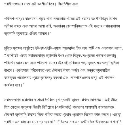
গ্রামীণফোনের সাথে এই অংশীদারিত্ব। স্থিতিশীল এবং
পরিবেশ-বান্ধব বাংলাদেশ গড়ার পথে বেসরকারি খাতের এই ধরনের অংশীদারিত্ব বিশেষ
ভূমিকা রাখবে এবং আমরা আশা করি, অন্যান্য কোম্পানিগুলোও এই ধরনের নবায়নযোগ্য
জ্বালানি ব্যবহারে এগিয়ে আসবে।“
চুক্তি স্বাক্ষর অনুষ্ঠানে ইউএসএইডি-ব্যাজ প্রজেক্টের চিফ অফ পার্টি এড এলরাহাল বলেন,
“ কর্পোরেট খাতের নবায়নযোগ্য জ্বালানি উৎস থেকে বিদ্যুৎ সংগ্রহের পদক্ষেপ জলবায়ু
পরিবর্তন মোকাবেলা এবং পরিবেশ-বান্ধব টেকসই ভবিষ্যত গড়ে তুলতে গুরুত্বপূর্ণ ভূমিকা
রাখবে। একইসাথে পরিবেশগত এবং টেকসই লক্ষ্য অর্জন এবং উন্নত ব্যবসায়িক
কার্যক্রম পরিচালনায় প্রতিশ্রুতিবদ্ধ ব্যবসা এবং কোম্পানিগুলোর জন্য এই পদক্ষেপ
কার্যকর হবে।“
নবায়নযোগ্য জ্বালানি কাঠামো তৈরিতে যুগান্তকারী ভূমিকা রাখবে সিপিপিএ। এই নীতি
শিল্প ক্ষেত্রে প্রত্যক্ষ বিদেশি বিনিয়োগ (এফডিআই) বাড়ানোর পাশাপাশি বাংলাদেশকে
টেকসই জ্বালানি উৎসের দিকে ধাবিত করতে প্রধান প্রভাবক হিসেবে কাজ করবে। এছাড়া
গ্রামীণ এলাকায় নবায়নযোগ্য জ্বালানি নিশ্চিতের মাধ্যমে অর্থনৈতিক উন্নয়নের পাশাপাশি