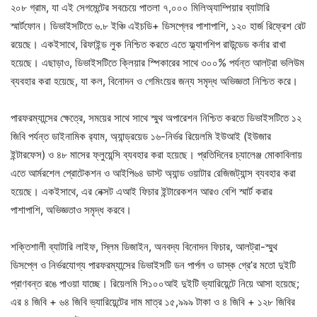
২০৮ গ্রাম, যা এই সেগমেন্টের সবচেয়ে পাতলা ৭,০০০ মিলিঅ্যাম্পিয়ার ব্যাটারি
স্মার্টফোন। ডিভাইসটিতে ৬.৮ ইঞ্চি এইচডি+ ডিসপ্লের পাশাপাশি, ১২০ হার্জ রিফ্রেশ রেট
রয়েছে। একইসাথে, রিফাইন্ড লুক নিশ্চিত করতে এতে ফ্ল্যাগশিপ রাউন্ডেড কর্নার রাখা
হয়েছে। এছাড়াও, ডিভাইসটিতে ক্লিয়ার স্পিকারের সাথে ৩০০% পর্যন্ত আলট্রা ভলিউম
ব্যবহার করা হয়েছে, যা কল, বিনোদন ও গেমিংয়ের জন্য সমৃদ্ধ অভিজ্ঞতা নিশ্চিত করে।
পারফরম্যান্সের ক্ষেত্রে, সময়ের সাথে সাথে স্মুথ অপারেশন নিশ্চিত করতে ডিভাইসটিতে ১২
জিবি পর্যন্ত ডাইনামিক র‍্যাম, অ্যান্ড্রয়েড ১৬-নির্ভর রিয়েলমি ইউআই (ইউজার
ইন্টারফেস) ও ৪৮ মাসের ফ্লুয়েন্সি ব্যবহার করা হয়েছে। প্রতিদিনের চ্যালেঞ্জ মোকাবিলায়
এতে আর্মরশেল প্রোটেকশন ও আইপি৬৪ ডাস্ট অ্যান্ড ওয়াটার রেজিজট্যান্স ব্যবহার করা
হয়েছে। একইসাথে, এর নেক্সট এআই ফিচার ইন্টারেকশন আরও বেশি স্মার্ট করার
পাশাপাশি, অভিজ্ঞতাও সমৃদ্ধ করবে।
শক্তিশালী ব্যাটারি লাইফ, স্লিম ডিজাইন, অনবদ্য বিনোদন ফিচার, আলট্রা-স্মুথ
ডিসপ্লে ও নির্ভরযোগ্য পারফরম্যান্সের ডিভাইসটি ডন পার্পল ও ডাস্ক গ্রে’র মতো দুইটি
প্রাণবন্ত রঙে পাওয়া যাচ্ছে। রিয়েলমি সি১০০আই দুইটি ভ্যারিয়েন্টে নিয়ে আসা হয়েছে;
এর ৪ জিবি + ৬৪ জিবি ভ্যারিয়েন্টের দাম মাত্র ১৫,৯৯৯ টাকা ও ৪ জিবি + ১২৮ জিবির