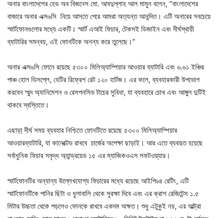
অনার বাংলাদেশের হেড অব বিজনেস মো. আবদুল্লাহ আল মামুন বলেন, “বাংলাদেশের
বাজারে অনার এক্স৬সি নিয়ে আসতে পেরে আমরা অত্যন্ত আনন্দিত। এটি অনারের সবচেয়ে
স্মার্টফোনগুলোর মধ্যে একটি। স্মার্ট এআই ফিচার, টেকসই ডিজাইন এবং দীর্ঘস্থায়ী
ব্যাটারির সমন্বয়, এই ফোনটিকে অনন্য করে তুলেছে।”
অনার এক্স৬সি ফোনে রয়েছে ৫৩০০ মিলিঅ্যাম্পিয়ার আওয়ার ব্যাটারি এবং ৬.৬১ ইঞ্চির
পাঞ্চ হোল ডিসপ্লে, যেটির রিফ্রেশ রেট ১২০ হার্টজ। এর ফলে, ব্যবহারকারী উপভোগ
করবেন স্মুদ অ্যানিমেশন ও রেসপনসিভ টাচের সুবিধা, যা ব্যবহারে চোখ এবং আঙ্গুল দুটিই
থাকবে স্বস্তিতে।
এছাড়া্‌ দীর্ঘ সময় ব্যবহার নিশ্চিতে ফোনটিতে রয়েছে ৫৩০০ মিলিঅ্যাম্পিয়ার
আওয়ারব্যাটারি, যা কানেক্টেড রাখবে চার্জের অপেক্ষা ছাড়াই। আর এতে ব্যবহৃত হয়েছে
সর্বাধুনিক ফিচার সমৃদ্ধ অ্যান্ড্রয়েড ১৫ এর ম্যাজিকওএস সফটওয়্যার।
স্মার্টফোনটির অন্যান্য উল্লেখযোগ্য ফিচারের মধ্যে রয়েছে আইপি৬৪ রেটিং, এটি
স্মার্টফোনটিকে পানির ছিটা ও ধুলাবালি থেকে সুরক্ষা দিবে এবং এর ক্রাশ রেজিটেন্স ১.৫
মিটার উচ্চতা থেকে পড়লেও ফোনকে রাখবে একদম অক্ষত। শুধু এটুকুই নয়, এর আল্ট্রা