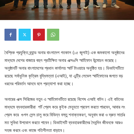
বৈশ্বিক প্রযুক্তি ব্র্যান্ড অনার বাংলাদেশ গতকাল (১৫ জুলাই) এক জমকালো অনুষ্ঠানের
মাধ্যমে দেশের বাজারে বহুল প্রতীক্ষিত অনার এক্স৬সি স্মার্টফোন উন্মোচন করেছে।
অনুষ্ঠানটি অনার বাংলাদেশের প্রধান কার্যালয় স্মার্ট টাওয়ারে অনুষ্ঠিত হয়। ডিভাইসটিতে
রয়েছে সর্বাধুনিক কৃত্রিম বুদ্ধিমত্তা (এআই), যা এন্ট্রি লেভেল স্মার্টফোনের জগতে বড়
ধরনের পরিবর্তন আনবে বলে প্রত্যাশা করা হচ্ছে।
অনারের এক্স সিরিজের নতুন এ স্মার্টফোনটিতে রয়েছে বিশেষ এআই বাটন। এই বাটনের
মাধ্যমে ব্যবহারকারীরা শর্ট প্রেস করে কুইক মেন্যুতে প্রবেশ করতে পারবেন, আবার লং
প্রেস করে গুগল লেন্স চালু করে বিভিন্ন বস্তু শনাক্তকরণ, অনুবাদ করা ও দ্রুত সার্চের
মত সুবিধা উপভোগ করতে পাবেন। ডিভাইসটি ব্যবহারকারীদের দৈনন্দিন জীবনকে আরও
সহজ করবে এবং কাজে গতিশীলতা বাড়াবে।