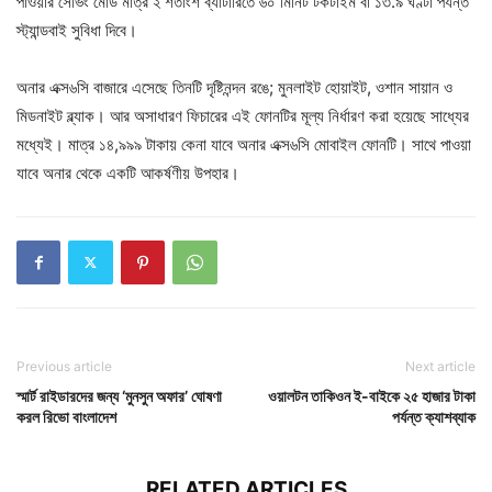
পাওয়ার সেভিং মোড মাত্র ২ শতাংশ ব্যাটারিতে ৬০ মিনিট টকটাইম বা ১৩.৯ ঘণ্টা পর্যন্ত
স্ট্যান্ডবাই সুবিধা দিবে।
অনার এক্স৬সি বাজারে এসেছে তিনটি দৃষ্টিনন্দন রঙে; মুনলাইট হোয়াইট, ওশান সায়ান ও
মিডনাইট ব্ল্যাক। আর অসাধারণ ফিচারের এই ফোনটির মূল্য নির্ধারণ করা হয়েছে সাধ্যের
মধ্যেই। মাত্র ১৪,৯৯৯ টাকায় কেনা যাবে অনার এক্স৬সি মোবাইল ফোনটি। সাথে পাওয়া
যাবে অনার থেকে একটি আকর্ষণীয় উপহার।
Previous article
Next article
স্মার্ট রাইডারদের জন্য ‘মুনসুন অফার’ ঘোষণা
ওয়ালটন তাকিওন ই-বাইকে ২৫ হাজার টাকা
করল রিভো বাংলাদেশ
পর্যন্ত ক্যাশব্যাক
RELATED ARTICLES