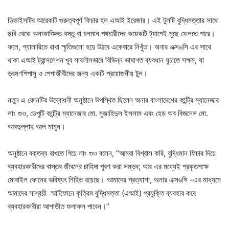
ডিভাইসটির আরেকটি গুরুত্বপূর্ণ ফিচার হল এআই ইরেজার। এই টুলটি বুদ্ধিমত্তার সাথে
ছবি থেকে অনাকাঙ্ক্ষিত বস্তু বা চলমান পথচারীদের কয়েকটি ট্যাপেই মুছে ফেলতে পারে।
ফলে, গ্যালারিতে রাখা স্মৃতিগুলো হয়ে উঠবে একেবারে নিখুঁত। অনার এক্স৬সি এর সাথে
থাকা এআই ট্রান্সলেশন খুব সাবলীলভাবে বিভিন্ন ভাষাগত ব্যবধান ঘুচাতে সক্ষম, যা
ভ্রমণপিপাসু ও পেশাজীবীদের জন্য একটি প্রয়োজনীয় টুল।
নতুন এ ফোনটির উদ্বোধনী অনুষ্ঠানে উপস্থিত ছিলেন অনার বাংলাদেশের কান্ট্রি ম্যানেজার
লাং গুও, ডেপুটি কান্ট্রি ম্যানেজার মো. মুজাহিদুল ইসলাম এবং হেড অব বিজনেস মো.
আবদুল্লাহ আল মামুন।
অনুষ্ঠানে বক্তব্য রাখতে গিয়ে লাং গুও বলেন, “আমরা বিশ্বাস করি, বুদ্ধিমান ফিচার দিয়ে
ব্যবহারকারীদের বাস্তব জীবনের চাহিদা পূরণ করা সম্ভব; আর এর মধ্যেই প্রকৃতপক্ষে
মোবাইল ফোনের ভবিষ্যৎ নিহিত রয়েছে। আমাদের প্রত্যাশা, অনার এক্স৬সি -এর মাধ্যমে
আমাদের সাশ্রয়ী স্মার্টফোনে কৃত্রিম বুদ্ধিমত্তা (এআই) প্রযুক্তি ব্যবহার করে
ব্যবহারকারীরা আশাতীত ফলাফল পাবেন।”