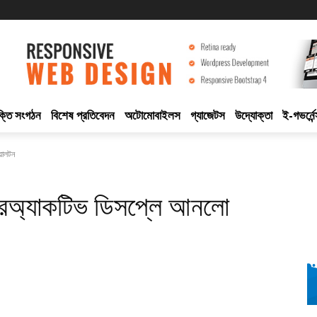
ুক্তি সংগঠন
বিশেষ প্রতিবেদন
অটোমোবাইলস
গ্যাজেটস
উদ্যোক্তা
ই-গভর্নেন
য়ালটন
ারঅ্যাকটিভ ডিসপ্লে আনলো