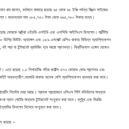
মান রাদ জানান, বর্তমানে বাজারে রয়েছে ৬৫ থেকে ৯৮ ইঞ্চি পর্যন্ত স্ক্রিন সাইজের
ডিসপ্লে। মডেলভেদে দাম ২৮৫,৭৫০ টাকা থেকে ৬৯৫,৭৮০ টাকার মধ্যে।
 হয়েছে ফোরকে আল্ট্রা এইচডি এলইডি এবং এলসিডি আইপিএস ডিসপ্লে। মাল্টিটাচ
৮ ডিগ্রি ভিউইং অ্যাঙ্গেল এবং ১৬:৯ এসপেক্ট রেশিও থাকায় বিভিন্ন অ্যাপ্লিকেশন
, বই পড়া বা ইন্টারনেট ব্রাউজিং হবে আরো প্রাণবন্ত। ক্রিটিক্যাল এঙ্গেল থেকেও
ট। এতে রয়েছে ১.৮ গিগাহার্টজ গতির কর্টেক্স এ৭৩ কোয়াড কোর প্রসেসর এবং
গাবাইট অভ্যন্তরীণ মেমোরি থাকায় অনেক বেশি অ্যাপ্লিকেশন ব্যবহার করা যাবে।
ড অপারেটিং সিস্টেম দেয়া আছে। গ্রাহক প্রয়োজনে ওপিএস পিসি মডিউলের মাধ্যমে
ল্যান পোর্টের মাধ্যমে ইন্টারনেটে সংযুক্ত করা যাবে। ব্লুটুথ এবং মিররিং
ত্যাদির ডিসপ্লে হিসেবে সংযুক্ত করা যাবে।
যে রয়েছে –