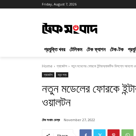
Friday, August 7, 2026
প্রযুক্তি খবর
টেলিকম
টেক ফ্যাশন
টেক-টক
প্রয
Home
গ্যাজেটস
নতুন মডেলের ফোরকে ইন্টারঅ্যাকটিভ ডিসপ্লে আনলো ও
গ্যাজেটস
নতুন পন্য
নতুন মডেলের ফোরকে ইন্ট
ওয়ালটন
টেক সংবাদ ডেস্ক
November 27, 2022
Share