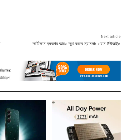
Next article
দ
স্মার্টফোন ব্যবহার আরও স্মুথ করবে স্যামসাং ওয়ান ইউআই৫