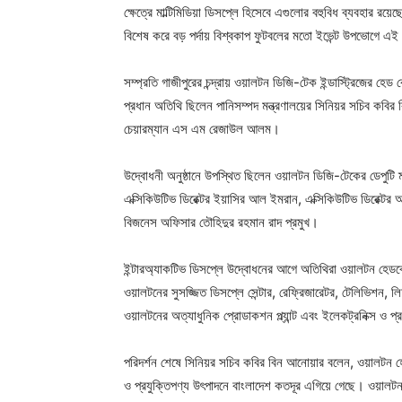
ক্ষেত্রে মাল্টিমিডিয়া ডিসপ্লে হিসেবে এগুলোর বহুবিধ ব্যবহার র
বিশেষ করে বড় পর্দায় বিশ্বকাপ ফুটবলের মতো ইভেন্ট উপভোগে এ
সম্প্রতি গাজীপুরের চন্দ্রায় ওয়ালটন ডিজি-টেক ইন্ডাস্ট্রিজের হে
প্রধান অতিথি ছিলেন পানিসম্পদ মন্ত্রণালয়ের সিনিয়র সচিব কবি
চেয়ারম্যান এস এম রেজাউল আলম।
উদ্বোধনী অনুষ্ঠানে উপস্থিত ছিলেন ওয়ালটন ডিজি-টেকের ডেপুটি 
এক্সিকিউটিভ ডিরেক্টর ইয়াসির আল ইমরান, এক্সিকিউটিভ ডিরেক্টর
বিজনেস অফিসার তৌহিদুর রহমান রাদ প্রমুখ।
ইন্টারঅ্যাকটিভ ডিসপ্লে উদ্বোধনের আগে অতিথিরা ওয়ালটন হেডকোয়
ওয়ালটনের সুসজ্জিত ডিসপ্লে সেন্টার, রেফ্রিজারেটর, টেলিভিশন, লি
ওয়ালটনের অত্যাধুনিক প্রোডাকশন প্ল্যান্ট এবং ইলেকট্রনিক্স ও প
পরিদর্শন শেষে সিনিয়র সচিব কবির বিন আনোয়ার বলেন, ওয়ালটন 
ও প্রযুক্তিপণ্য উৎপাদনে বাংলাদেশ কতদূর এগিয়ে গেছে। ওয়ালট