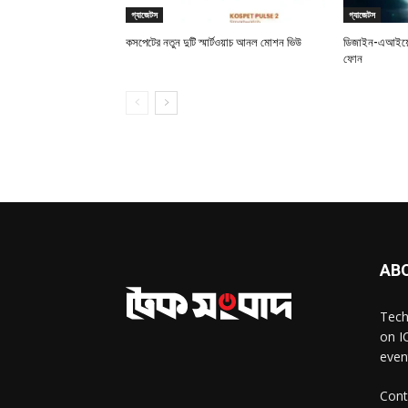
গ্যাজেটস
গ্যাজেটস
কসপেটের নতুন দুটি স্মার্টওয়াচ আনল মোশন ভিউ
ডিজাইন-এআইয়ে 
ফোন
AB
Tech
on I
even
Cont