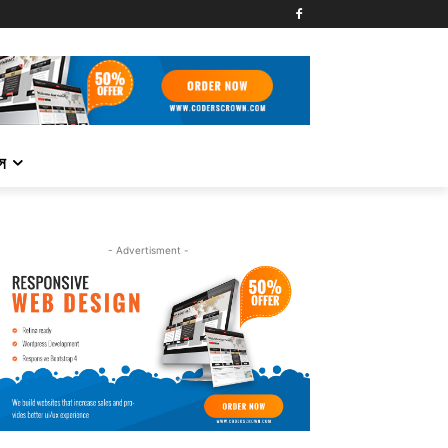
্স
- Advertisment -