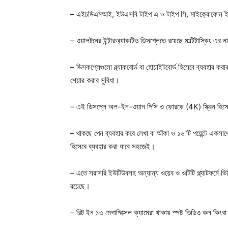
– এইচডিএমআই, ইউএসবি টাইপ এ ও টাইপ সি, মাইক্রোফোন ইত্
– ওয়ালটনের ইন্টারঅ্যাকটিভ ডিসপ্লেতে রয়েছে মাল্টিটাস্কিং এর 
– ডিসকপ্লেগুলো ব্ল্যাকবোর্ড বা হোয়াইটবোর্ড হিসেবে ব্যবহার
শেয়ার করার সুবিধা।
– এই ডিসপ্লে অল-ইন-ওয়ান পিসি ও ফোরকে (4K) স্ক্রিন হিসে
– থাকছে পেন ব্যবহার করে লেখা বা আঁকা ও ১৬ টি পয়েন্টে একসাথে 
হিসেবে ব্যবহার করা যাবে সহজেই।
– এতে সরাসরি ইউটিউবসহ অন্যান্য ওয়েব ও ওটিটি প্ল্যাটফর্মে ভিডি
রয়েছে।
– বিল্ট ইন ১৩ মেগাপিক্সেল ক্যামেরা থাকায় স্পষ্ট ভিডিও কল কিংব