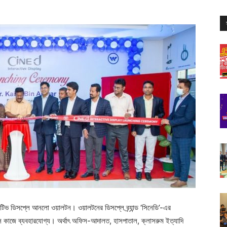
টিভ ডিসপ্লে আনলো ওয়ালটন। ওয়ালটনের ডিসপ্লে ব্র্যান্ড ‘সিনেডি’-এর
রপাস কাজে ব্যবহারযোগ্য। অর্থাৎ অফিস-আদালত, হাসপাতাল, ক্লাসরুম ইত্যাদি