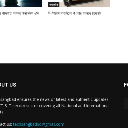
গ্যাজেটস
বাজিমাত, আসছে ইনফিনিক্স ৫জি
সি-সিরিজে সারাদিনের পাওয়ার, আনছে রিয়েলমি
OUT US
F
sangbad ensures the news of latest and authentic updates
CT & Telecom sector covering all National and International
ts.
act us:
techsangbadbd@gmail.com