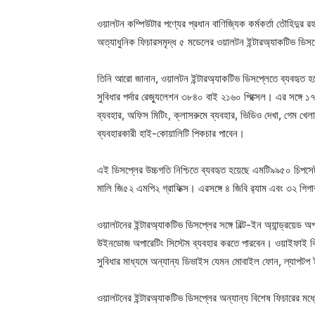
ওয়ালটন কম্পিউটার পণ্যের প্রধান বাণিজ্যিক কর্মকর্তা তৌহিদুর রহ
অত্যাধুনিক ফিচারসমৃদ্ধ ৫ মডেলের ওয়ালটন ইন্টারঅ্যাকটিভ 
তিনি আরো জানান, ওয়ালটন ইন্টারঅ্যাকটিভ ডিসপ্লেতে ব্যবহৃত
সুবিধার পর্দার রেজ্যুলেশন ৩৮৪০ বাই ২১৬০ পিক্সেল। এর সঙ্গে ১৭
ব্যবহার, অফিস মিটিং, ক্লাসরুমে ব্যবহার, ভিডিও দেখা, গেম খেলা
ব্যবহারকারী হাই-কোয়ালিটি পিকচার পাবেন।
এই ডিসপ্লের উচ্চগতি নিশ্চিতে ব্যবহৃত হয়েছে এমটি৯৯৫০ চিপসে
মালি জি৫২ এমপি২ গ্রাফিক্স। এরসঙ্গে ৪ জিবি র‌্যাম এবং ৩২ গি
ওয়ালটনের ইন্টারঅ্যাকটিভ ডিসপ্লের সঙ্গে বিল্ট-ইন অ্যান্ড্রয়ে
উইনডোজ অপারেটিং সিস্টেম ব্যবহার করতে পারবেন। ওয়াইফাই কিংবা 
সুবিধার মাধ্যমে অন্যান্য ডিভাইস যেমন মোবাইল ফোন, ল্যাপটপ ই
ওয়ালটনের ইন্টারঅ্যাকটিভ ডিসপ্লের অন্যান্য বিশেষ ফিচারের মধ্