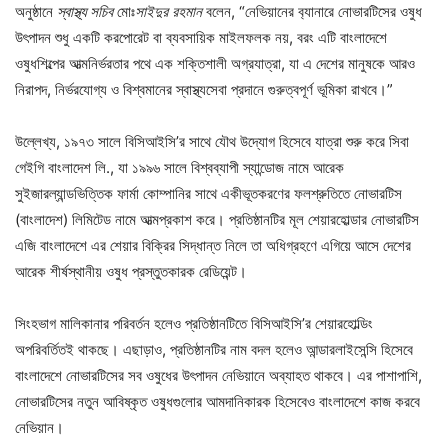
অনুষ্ঠানে
স্বাস্থ্য সচিব
মোঃ
সাইদুর রহমান
বলেন, “নেভিয়ানের ব‍্যানারে নোভারটিসের ওষুধ
উৎপাদন শুধু একটি করপোরেট বা ব্যবসায়িক মাইলফলক নয়, বরং এটি বাংলাদেশে
ওষুধশিল্পের আত্মনির্ভরতার পথে এক শক্তিশালী অগ্রযাত্রা, যা এ দেশের মানুষকে আরও
নিরাপদ, নির্ভরযোগ্য ও বিশ্বমানের স্বাস্থ্যসেবা প্রদানে গুরুত্বপূর্ণ ভূমিকা রাখবে।”
উল্লেখ্য, ১৯৭৩ সালে বিসিআইসি’র সাথে যৌথ উদ্যোগ হিসেবে যাত্রা শুরু করে সিবা
গেইগি বাংলাদেশ লি., যা ১৯৯৬ সালে বিশ্বব্যাপী স্যান্ডোজ নামে আরেক
সুইজারল্যান্ডভিত্তিক ফার্মা কোম্পানির সাথে একীভূতকরণের ফলশ্রুতিতে নোভারটিস
(বাংলাদেশ) লিমিটেড নামে আত্মপ্রকাশ করে। প্রতিষ্ঠানটির মূল শেয়ারহোল্ডার নোভারটিস
এজি বাংলাদেশে এর শেয়ার বিক্রির সিদ্ধান্ত নিলে তা অধিগ্রহণে এগিয়ে আসে দেশের
আরেক শীর্ষস্থানীয় ওষুধ প্রস্তুতকারক রেডিয়েন্ট।
সিংহভাগ মালিকানার পরিবর্তন হলেও প্রতিষ্ঠানটিতে বিসিআইসি’র শেয়ারহোল্ডিং
অপরিবর্তিতই থাকছে। এছাড়াও, প্রতিষ্ঠানটির নাম বদল হলেও আন্ডারলাইসেন্সি হিসেবে
বাংলাদেশে নোভারটিসের সব ওষুধের উৎপাদন নেভিয়ানে অব্যাহত থাকবে। এর পাশাপাশি,
নোভারটিসের নতুন আবিষ্কৃত ওষুধগুলোর আমদানিকারক হিসেবেও বাংলাদেশে কাজ করবে
নেভিয়ান।