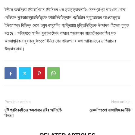
টঙ্গীতে অবস্থিত ইউরোপিয়ান ইউনিয়ন গুড ম‍্যানুফ‍্যাকচারিং সনদপ্রাপ্ত কারখানা থেকে
নেভিয়ান সুইজারল্যান্ডভিত্তিক ফার্মাসিউটিক্যাল প্রতিষ্ঠান স‍্যান্ডোজের আওতাভুক্ত
ইউরোপসহ বিভিন্ন দেশে ওষুধ রপ্তানির প্রক্রিয়ায় চুক্তিভিত্তিক উৎপাদক হিসেবে যুক্ত
রয়েছে। ভবিষ‍্যতে মার্কিন যুক্তরাষ্ট্রের বাজারে প্রবেশসহ বায়োটেকনোলজির মত
অত্যাধুনিক ওষুধপ্রযুক্তিতে বিনিয়োগের পরিকল্পনার কথা জানিয়েছেন নেভিয়ানের
উদ‍্যোক্তারা।
Previous article
Next article
দৃষ্টি প্রতিবন্ধীদের ক্ষমতায়নে রবির স্মার্ট ছড়ি
রেকর্ড গড়লো বাংলালিংকের টফি
বিতরণ