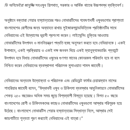
ডি অলিভেইরা জানুজ্জি
সহওষুধ শিল্পখাত, সরকার ও আর্থিক খাতের উচ্চপদস্থ ব্যক্তিবর্গ।
অনুষ্ঠানে বক্তারা শেয়ার হস্তান্তরের পরও নোভারটিসের গবেষণাধর্মী ওষুধগুলোর প্রাপ্যতা
বাংলাদেশের রোগীদের জন্য অব্যাহত রাখায় সুইজারল্যান্ডভিত্তিক প্রতিষ্ঠানটির সাথে
নেভিয়ানের এই উদ্যোগের ভূয়সী প্রশংসা করেন। লাইসেন্সিং চুক্তির আওতায়
নোভারটিসের উৎপাদন ও মাননিয়ন্ত্রণ পদ্ধতি হুবহু অনুসরণ করতে হবে নেভিয়ানকে। একই
উপাদানে, একই প্রক্রিয়ায় ও একই দক্ষ জনবল দিয়ে একই ম্যানুফ্যাকচারিং প্ল‍্যান্টে
উৎপাদন হবে বিধায় নোভারটিসের ওষুধের গুণগত মানের কোনরকম পরিবর্তন হবে না বলে
নিশ্চিত করেন নেভিয়ানের ব্যবস্থাপনা পরিচালক মুসাওয়াত শামস জাহেদী।
নেভিয়ানের অন্যতম উদ্যোক্তা ও পরিচালক এবং রেডিয়েন্ট ফার্মার চেয়ারম্যান নাসের
শাহরিয়ার জাহেদী বলেন, “উদ্ভাবনী ওষুধ ও চিকিৎসা ব্যবস্থার আধুনিকায়নে নোভারটিসের
শেকড় ২৫০ বছরেরও অধিক সময় জুড়ে বিশ্বব্যাপী বিস্তৃত হয়েছে। বিগত ৫০ বছরে
বাংলাদেশের রোগী ও চিকিৎসকদের কাছেও নোভারটিসের ওষুধগুলো আস্থার পরিপূরক হয়ে
উঠেছে। বাংলাদেশে নোভারটিস শেয়ার হস্তান্তরের সিদ্ধান্ত নিলে, আস্থার সেই
জায়গাটিতে শূন্যতা পূরণ করতেই নেভিয়ানের এই যাত্রা।”