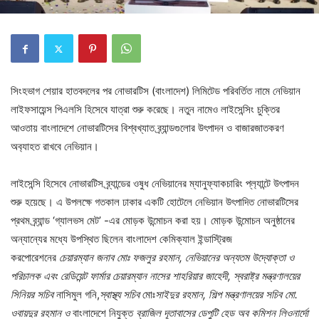
সিংহভাগ শেয়ার হাতবদলের পর নোভারটিস (বাংলাদেশ) লিমিটেড পরিবর্তিত নামে নেভিয়ান
লাইফসায়েন্স পিএলসি হিসেবে যাত্রা শুরু করেছে। নতুন নামেও লাইসেন্সিং চুক্তির
আওতায় বাংলাদেশে নোভারটিসের বিশ্বখ্যাত ব্র্যান্ডগুলোর উৎপাদন ও বাজারজাতকরণ
অব‍্যাহত রাখবে নেভিয়ান।
লাইসেন্সি হিসেবে নোভারটিস ব্র্যান্ডের ওষুধ নেভিয়ানের ম্যানুফ্যাকচারিং প্ল‍্যান্টে উৎপাদন
শুরু হয়েছে। এ উপলক্ষে গতকাল ঢাকার একটি হোটেলে নেভিয়ান উৎপাদিত নোভারটিসের
প্রথম ব্র্যান্ড ‘গ্যালভস মেট’ -এর মোড়ক উন্মোচন করা হয়। মোড়ক উন্মোচন অনুষ্ঠানের
অন্যান্যের মধ্যে উপস্থিত ছিলেন বাংলাদেশ কেমিক্যাল ইন্ডাস্ট্রিজ
করপোরেশনের
চেয়ারম্যান জনাব মোঃ ফজলুর রহমান,
নেভিয়ানের অন্যতম উদ্যোক্তা ও
পরিচালক এবং রেডিয়েন্ট ফার্মার চেয়ারম্যান নাসের শাহরিয়ার জাহেদী, স্বরাষ্ট্র মন্ত্রণালয়ের
সিনিয়র সচিব
নাসিমুল গনি,
স্বাস্থ্য সচিব
মোঃ
সাইদুর রহমান, শিল্প মন্ত্রণালয়ের সচিব মো.
ওবায়দুর রহমান ও
বাংলাদেশে নিযুক্ত
ব্রাজিল দূতাবাসের ডেপুটি হেড অব কমিশন লিওনার্দো