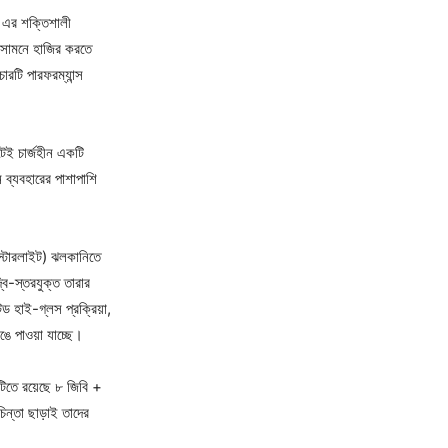
ে এর শক্তিশালী
 সামনে হাজির করতে
ারটি পারফরম্যান্স
টেই চার্জহীন একটি
 ব্যবহারের পাশাপাশি
স্টারলাইট) ঝলকানিতে
ি-স্তরযুক্ত তারার
 হাই-গ্লস প্রক্রিয়া,
ঙে পাওয়া যাচ্ছে।
টিতে রয়েছে ৮ জিবি +
ন্তা ছাড়াই তাদের