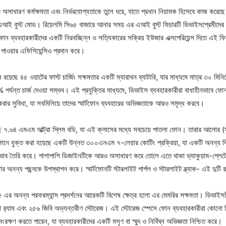
 অসাধারণ কর্মক্ষমতা এবং নির্ভরযোগ্যতাকে তুলে ধরে, যাতে প্রধান নিয়ামক হিসেবে কাজ করেছ
 এআই বুস্ট মোড। রিয়েলমি সি৬৫ বাজারে আনার সময় এর এআই বুস্ট ফিচারটি ডিভাইসপ্রেমীদের
ফোন ব্যবহারকারীদের একটি নিরবচ্ছিন্ন ও সত্যিকারের সক্রিয় ইউজার এক্সপেরিয়েন্স দিতে এই ফিচ
্চ পাওয়ার এফিশিয়েন্সিও প্রদান করে।
রয়েছে ৪৫ ওয়াটের ফাস্ট চার্জিং সক্ষমতার একটি ম্যারাথন ব্যাটারি, যার মাধ্যমে মাত্র ৩০ মিনি
 পর্যন্ত চার্জ দেওয়া সম্ভব। এই প্রযুক্তির মাধ্যমে, ডিভাইস ব্যবহারকারীরা বাধাহীনভাবে ফোন
 করার সুবিধা, যা সবমিলিয়ে তাদের স্মার্টফোন ব্যবহারের অভিজ্ঞতাকে আরও সমৃদ্ধ করবে।
ছে ৭.৬৪ এমএম আল্ট্রা স্লিম বডি, যা এই ক্লাসের মধ্যে সবচেয়ে পাতলা ফোন। তারার আলোর (
ফোনে যুক্ত করা হয়েছে একটি উন্নত ৩০০এনএম ৭-লেয়ার কোটিং প্রক্রিয়া, যা একটি অনন্য দ্ব
ভাব তৈরি করে। পাশাপাশি ডিজাইনটিকে আরও অসাধারণ করে তোলে এতে থাকা ভ্যাকুয়াম-প্লেটেড
অনন্য পছন্দকে উপস্থাপন করে। স্মার্টফোনটি স্টারলাইট পার্পল ও স্টারলাইট ব্ল্যাক- এই দুটি র
৬৫ এর অনন্য পরফরম্যান্স প্রদর্শনের আরেকটি বিশেষ ক্ষেত্র হলো এর মেমরির সক্ষমতা। ডিভাইস
ণ র‌্যাম এবং ২৫৬ জিবি অভ্যন্তরীণ স্টোরেজ। এই স্টোরেজ স্পেসে ফোন ব্যবহারকারীরা কোনো চি
রক্ষণ করতে পারেন, যা ব্যবহারকারীদের একটি মসৃণ বা স্মুদ ও নির্বিঘ্ন অভিজ্ঞতা নিশ্চিত করে।