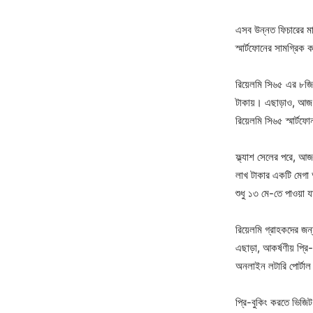
এসব উন্নত ফিচারের মাধ
স্মার্টফোনের সামগ্রিক ক
রিয়েলমি সি৬৫ এর ৮জিব
টাকায়। এছাড়াও, আজ ৮
রিয়েলমি সি৬৫ স্মার্টফো
ফ্ল্যাশ সেলের পরে, আজ 
লাখ টাকার একটি মেগা অ
শুধু ১৩ মে-তে পাওয়া 
রিয়েলমি গ্রাহকদের জন
এছাড়া, আকর্ষণীয় প্
অনলাইন লটারি পোর্টাল স
প্রি-বুকিং করতে ভ