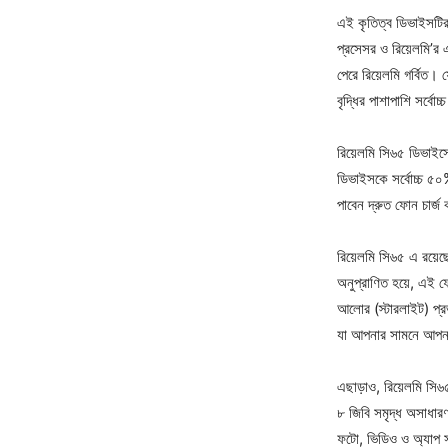
এই কৃতিত্ব ডিভাইসটির
প্রসেসর ও রিয়েলমি’র
পেরে রিয়েলমি গর্বিত। 
বৃদ্ধির পাশাপাশি সর্বোচ
রিয়েলমি সি৬৫ ডিভাইসে 
ডিভাইসকে সর্বোচ্চ ৫০%
পাবেন দ্রুত ফোন চার্জ
রিয়েলমি সি৬৫ এ রয়ে
অনুপ্রাণিত হয়ে, এই 
আলোর (স্টারলাইট) প্র
যা আপনার সামনে আপনার 
এছাড়াও, রিয়েলমি সি
৮ জিবি সমৃদ্ধ অসাধার
ফটো, ভিডিও ও অ্যাপ সং