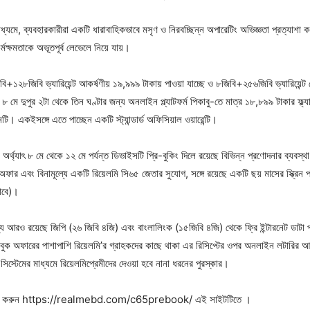
্যমে, ব্যবহারকারীরা একটি ধারাবাহিকভাবে মসৃণ ও নিরবচ্ছিন্ন অপারেটিং অভিজ্ঞতা প্রত্যাশা ক
র্মক্ষমতাকে অভূতপূর্ব লেভেলে নিয়ে যায়।
ি+১২৮জিবি ভ্যারিয়েন্ট আকর্ষণীয় ১৯,৯৯৯ টাকায় পাওয়া যাচ্ছে ও ৮জিবি+২৫৬জিবি ভ্যারিয়েন্
 মে দুপুর ২টা থেকে তিন ঘণ্টার জন্য অনলাইন প্ল্যাটফর্ম পিকাবু-তে মাত্র ১৮,৮৯৯ টাকার ফ্ল্য
নটি। একইসঙ্গে এতে পাচ্ছেন একটি স্ট্যান্ডার্ড অফিসিয়াল ওয়ারেন্টি।
অর্থ্যাৎ ৮ মে থেকে ১২ মে পর্যন্ত ডিভাইসটি প্রি-বুকিং দিলে রয়েছে বিভিন্ন প্রণোদনার ব্যবস্
ফার এবং বিনামূল্যে একটি রিয়েলমি সি৬৫ জেতার সুযোগ, সঙ্গে রয়েছে একটি ছয় মাসের স্ক্রিন প্
যাবে)।
্য আরও রয়েছে জিপি (২৬ জিবি ৪জি) এবং বাংলালিংক (১৫জিবি ৪জি) থেকে ফ্রি ইন্টারনেট ডাটা 
রি-বুক অফারের পাশাপাশি রিয়েলমি’র গ্রাহকদের কাছে থাকা এর রিসিপ্টের ওপর অনলাইন লটারি
িস্টেমের মাধ্যমে রিয়েলমিপ্রেমীদের দেওয়া হবে নানা ধরনের পুরস্কার।
িজিট করুন https://realmebd.com/c65prebook/ এই সাইটটিতে ।