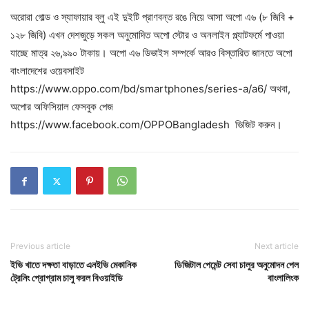
অরোরা গোল্ড ও স্যাফায়ার ব্লু এই দুইটি প্রাণবন্ত রঙে নিয়ে আসা অপো এ৬ (৮ জিবি +
১২৮ জিবি) এখন দেশজুড়ে সকল অনুমোদিত অপো স্টোর ও অনলাইন প্ল্যাটফর্মে পাওয়া
যাচ্ছে মাত্র ২৬,৯৯০ টাকায়। অপো এ৬ ডিভাইস সম্পর্কে আরও বিস্তারিত জানতে অপো
বাংলাদেশের ওয়েবসাইট
https://www.oppo.com/bd/smartphones/series-a/a6/ অথবা,
অপোর অফিসিয়াল ফেসবুক পেজ
https://www.facebook.com/OPPOBangladesh ভিজিট করুন।
Previous article
Next article
ইভি খাতে দক্ষতা বাড়াতে এনইভি মেকানিক
ডিজিটাল পেমেন্ট সেবা চালুর অনুমোদন পেল
ট্রেনিং প্রোগ্রাম চালু করল বিওয়াইডি
বাংলালিংক