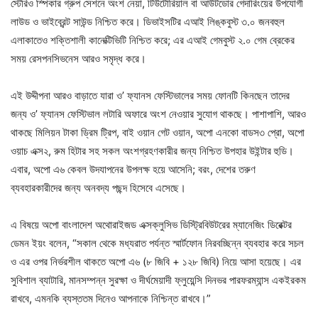
স্টেরিও স্পিকার গ্রুপ সেশনে অংশ নেয়া, টিউটোরিয়াল বা আউটডোর গেদারিংয়ের উপযোগী
লাউড ও ভাইব্রেন্ট সাউন্ড নিশ্চিত করে। ডিভাইসটির এআই লিঙ্কবুস্ট ৩.০ জনবহুল
এলাকাতেও শক্তিশালী কানেক্টিভিটি নিশ্চিত করে; এর এআই গেমবুস্ট ২.০ গেম ব্রেকের
সময় রেসপনসিভনেস আরও সমৃদ্ধ করে।
এই উদ্দীপনা আরও বাড়াতে যারা ও’ ফ্যানস ফেস্টিভালের সময় ফোনটি কিনছেন তাদের
জন্য ও’ ফ্যানস ফেস্টিভাল লটারি অফারে অংশ নেওয়ার সুযোগ থাকছে। পাশাপাশি, আরও
থাকছে মিলিয়ন টাকা ড্রিম ট্রিপ, বাই ওয়ান গেট ওয়ান, অপো এনকো বাডস৩ প্রো, অপো
ওয়াচ এক্স২, রুম হিটার সহ সকল অংশগ্রহণকারীর জন্য নিশ্চিত উপহার উইন্টার হুডি।
এবার, অপো এ৬ কেবল উদযাপনের উপলক্ষ হয়ে আসেনি; বরং, দেশের তরুণ
ব্যবহারকারীদের জন্য অনবদ্য পছন্দ হিসেবে এসেছে।
এ বিষয়ে অপো বাংলাদেশ অথোরাইজড এক্সক্লুসিভ ডিস্ট্রিবিউটরের ম্যানেজিং ডিরেক্টর
ডেমন ইয়ং বলেন, “সকাল থেকে মধ্যরাত পর্যন্ত স্মার্টফোন নিরবচ্ছিন্ন ব্যবহার করে সচল
ও এর ওপর নির্ভরশীল থাকতে অপো এ৬ (৮ জিবি + ১২৮ জিবি) নিয়ে আসা হয়েছে। এর
সুবিশাল ব্যাটারি, মানসম্পন্ন সুরক্ষা ও দীর্ঘমেয়াদী ফ্লুয়েন্সি দিনভর পারফরম্যান্স একইরকম
রাখবে, এমনকি ব্যস্ততম দিনেও আপনাকে নিশ্চিন্ত রাখবে।”