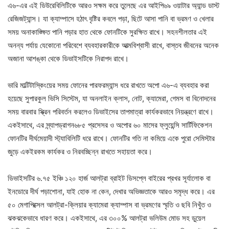
এ৬-এর এই ডিউরেবিলিটিকে আরও সক্ষম করে তুলেছে এর আইপি৬৯ ওয়াটার অ্যান্ড ডাস্ট
রেজিজট্যান্স। যা ক্যাম্পাসে হঠাৎ বৃষ্টির কবলে পড়া, ছিটে আসা পানি বা ভ্রমণ ও খেলার
সময় অনাকাঙ্ক্ষিত পানি পড়ার হাত থেকে ফোনটিকে সুরক্ষিত রাখে। সহনশীলতার এই
অনন্য পর্যায় যেকোনো পরিবেশে ব্যবহারকারীকে আত্মবিশ্বাসী রাখে, বাস্তব জীবনের অনেক
অজানা আশঙ্কা থেকে ডিভাইসটিকে নিরাপদ রাখে।
ভারি মাল্টিটাস্কিংয়ের সময় ফোনের পারফরম্যান্স ধরে রাখতে অপো এ৬-এ ব্যবহার করা
হয়েছে সুপারকুল ভিসি সিস্টেম, যা অনলাইন ক্লাস, নোট, ক্যামেরা, গেমস বা বিনোদনের
সময় বারবার স্ক্রিন পরিবর্তন করলেও ডিভাইসের তাপমাত্রা কার্যকরভাবে নিয়ন্ত্রণে রাখে।
একইসাথে, এর স্ন্যাপড্রাগন৬৮৫ প্রসেসর ও অপোর ৬০ মাসের ফ্লুয়েন্সি সার্টিফিকেশন
ফোনটির দীর্ঘমেয়াদী স্ট্যাবিলিটি ধরে রাখে। ফোনটির গতি না কমিয়ে একে পুরো সেমিস্টার
জুড়ে একইরকম কার্যকর ও নিরবচ্ছিন্ন রাখতে সহায়তা করে।
ডিভাইসটির ৬.৭৫ ইঞ্চি ১২০ হার্জ আলট্রা ব্রাইট ডিসপ্লে বাইরের প্রখর সূর্যালোক বা
ইনডোরে দীর্ঘ পড়াশোনা, যাই হোক না কেন, দেখার অভিজ্ঞতাকে আরও সমৃদ্ধ করে। এর
৫০ মেগাপিক্সেল আলট্রা-ক্লিয়ার ক্যামেরা ক্যাম্পাস বা ভ্রমণের স্মৃতি ও ছবি নিখুঁত ও
ঝকঝকেভাবে ধারণ করে। একইসাথে, এর ৩০০% আলট্রা ভলিউম মোড সহ ডুয়েল