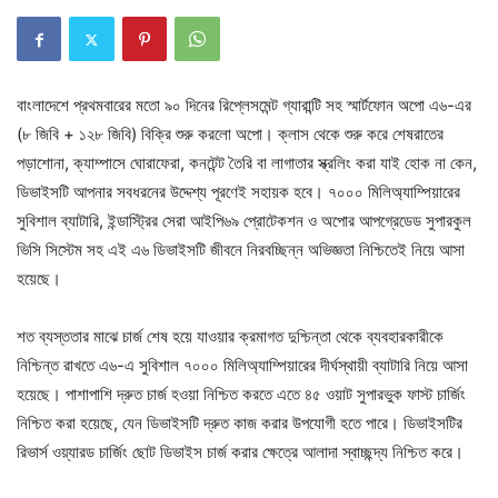
বাংলাদেশে প্রথমবারের মতো ৯০ দিনের রিপ্লেসমেন্ট গ্যারান্টি সহ স্মার্টফোন অপো এ৬-এর
(৮ জিবি + ১২৮ জিবি) বিক্রি শুরু করলো অপো। ক্লাস থেকে শুরু করে শেষরাতের
পড়াশোনা, ক্যাম্পাসে ঘোরাফেরা, কনটেন্ট তৈরি বা লাগাতার স্ক্রলিং করা যাই হোক না কেন,
ডিভাইসটি আপনার সবধরনের উদ্দেশ্য পূরণেই সহায়ক হবে। ৭০০০ মিলিঅ্যাম্পিয়ারের
সুবিশাল ব্যাটারি, ইন্ডাস্ট্রির সেরা আইপি৬৯ প্রোটেকশন ও অপোর আপগ্রেডেড সুপারকুল
ভিসি সিস্টেম সহ এই এ৬ ডিভাইসটি জীবনে নিরবচ্ছিন্ন অভিজ্ঞতা নিশ্চিতেই নিয়ে আসা
হয়েছে।
শত ব্যস্ততার মাঝে চার্জ শেষ হয়ে যাওয়ার ক্রমাগত দুশ্চিন্তা থেকে ব্যবহারকারীকে
নিশ্চিন্ত রাখতে এ৬-এ সুবিশাল ৭০০০ মিলিঅ্যাম্পিয়ারের দীর্ঘস্থায়ী ব্যাটারি নিয়ে আসা
হয়েছে। পাশাপাশি দ্রুত চার্জ হওয়া নিশ্চিত করতে এতে ৪৫ ওয়াট সুপারভুক ফাস্ট চার্জিং
নিশ্চিত করা হয়েছে, যেন ডিভাইসটি দ্রুত কাজ করার উপযোগী হতে পারে। ডিভাইসটির
রিভার্স ওয়্যারড চার্জিং ছোট ডিভাইস চার্জ করার ক্ষেত্রে আলাদা স্বাচ্ছন্দ্য নিশ্চিত করে।