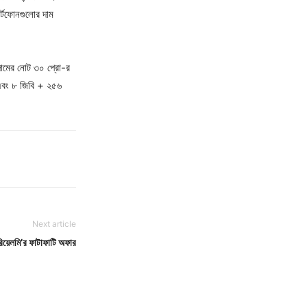
্টফোনগুলোর দাম
ামের নোট ৩০ প্রো-র
 এবং ৮ জিবি + ২৫৬
Next article
িয়েলমি’র ফাটাফাটি অফার