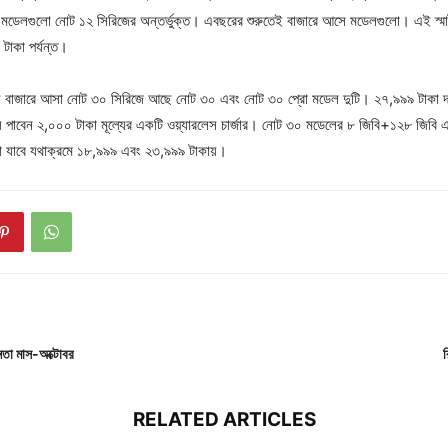
মডেলগুলো নোট ১২ সিরিজের অন্তর্ভুক্ত। এবছরের শুরুতেই বাজারে আসে মডেলগুলো। এই স্মার
টাকা পর্যন্ত।
়ে বাজারে আসা নোট ৩০ সিরিজে আছে নোট ৩০ এবং নোট ৩০ প্রো মডেল দুটি। ২৭,৯৯৯ টাকা দ
ল্যে পাবেন ২,০০০ টাকা মূল্যের একটি ওয়্যারলেস চার্জার। নোট ৩০ মডেলের ৮ জিবি+১২৮ জিবি
ওয়া যাবে যথাক্রমে ১৮,৯৯৯ এবং ২৩,৯৯৯ টাকায়।
নতা মাস-অক্টোবর
র
RELATED ARTICLES