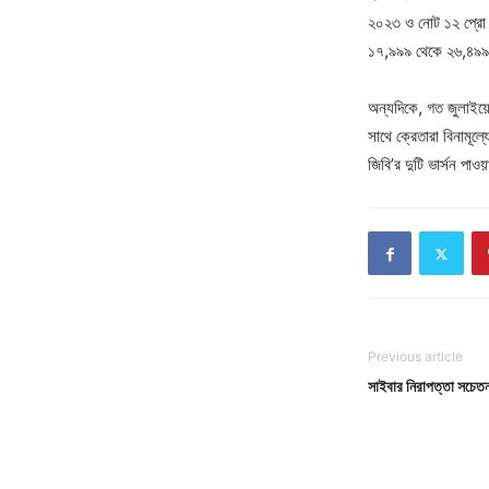
২০২৩ ও নোট ১২ প্রো 
১৭,৯৯৯ থেকে ২৬,৪৯৯ 
অন্যদিকে, গত জুলাইয
সাথে ক্রেতারা বিনামূ
জিবি’র দুটি ভার্সন পা
Previous article
সাইবার নিরাপত্তা সচেত