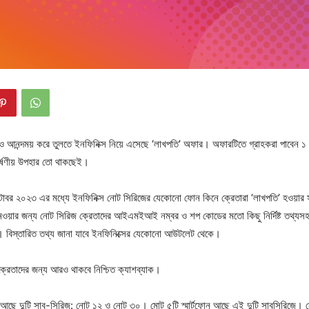
রও আনন্দময় করে তুলতে ইনফিনিক্স নিয়ে এসেছে ‘লাখপতি’ অফার। অফারটিতে গ্রাহকরা পাবেন ১ 
্ষণীয় উপহার তো থাকছেই।
োবর ২০২৩ এর মধ্যে ইনফিনিক্স নোট সিরিজের যেকোনো ফোন কিনে ক্রেতারা ‘লাখপতি’ হওয়ার
েওয়ার জন্য নোট সিরিজ ক্রেতাদের আইএমইআই নম্বর ও শপ কোডের মতো কিছু নির্দিষ্ট তথ্যস
বিস্তারিত তথ্য জানা যাবে ইনফিনিক্সের যেকোনো আউটলেট থেকে।
ক্রেতাদের জন্য আরও থাকবে নিশ্চিত ক্যাশব্যাক।
ে আছে দুটি সাব-সিরিজ: নোট ১২ ও নোট ৩০। মোট ৫টি স্মার্টফোন আছে এই দুটি সাবসিরিজে।