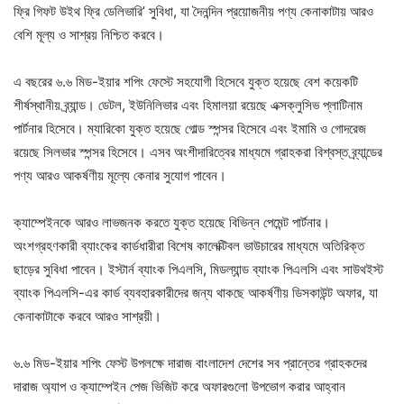
ফ্রি গিফট উইথ ফ্রি ডেলিভারি’ সুবিধা, যা দৈনন্দিন প্রয়োজনীয় পণ্য কেনাকাটায় আরও
বেশি মূল্য ও সাশ্রয় নিশ্চিত করবে।
এ বছরের ৬.৬ মিড-ইয়ার শপিং ফেস্টে সহযোগী হিসেবে যুক্ত হয়েছে বেশ কয়েকটি
শীর্ষস্থানীয় ব্র্যান্ড। ডেটল, ইউনিলিভার এবং হিমালয়া রয়েছে এক্সক্লুসিভ প্লাটিনাম
পার্টনার হিসেবে। ম্যারিকো যুক্ত হয়েছে গোল্ড স্পন্সর হিসেবে এবং ইমামি ও গোদরেজ
রয়েছে সিলভার স্পন্সর হিসেবে। এসব অংশীদারিত্বের মাধ্যমে গ্রাহকরা বিশ্বস্ত ব্র্যান্ডের
পণ্য আরও আকর্ষণীয় মূল্যে কেনার সুযোগ পাবেন।
ক্যাম্পেইনকে আরও লাভজনক করতে যুক্ত হয়েছে বিভিন্ন পেমেন্ট পার্টনার।
অংশগ্রহণকারী ব্যাংকের কার্ডধারীরা বিশেষ কালেক্টিবল ভাউচারের মাধ্যমে অতিরিক্ত
ছাড়ের সুবিধা পাবেন। ইস্টার্ন ব্যাংক পিএলসি, মিডল্যান্ড ব্যাংক পিএলসি এবং সাউথইস্ট
ব্যাংক পিএলসি-এর কার্ড ব্যবহারকারীদের জন্য থাকছে আকর্ষণীয় ডিসকাউন্ট অফার, যা
কেনাকাটাকে করবে আরও সাশ্রয়ী।
৬.৬ মিড-ইয়ার শপিং ফেস্ট উপলক্ষে দারাজ বাংলাদেশ দেশের সব প্রান্তের গ্রাহকদের
দারাজ অ্যাপ ও ক্যাম্পেইন পেজ ভিজিট করে অফারগুলো উপভোগ করার আহ্বান