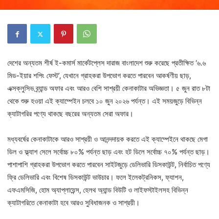
দেশের অন্যতম শীর্ষ ই-কমার্স মার্কেটপ্লেস দারাজ বাংলাদেশ শুরু করেছে প্রতীক্ষিত ‘৬.৬
মিড-ইয়ার শপিং ফেস্ট’, যেখানে গ্রাহকরা উপভোগ করতে পারবেন আকর্ষণীয় ছাড়,
এক্সক্লুসিভ ব্র্যান্ড অফার এবং আরও বেশি সাশ্রয়ী কেনাকাটার অভিজ্ঞতা। ৫ জুন রাত ৮টা
থেকে শুরু হওয়া এই ক্যাম্পেইন চলবে ১০ জুন ২০২৬ পর্যন্ত। এই সময়জুড়ে বিভিন্ন
ক্যাটাগরির পণ্যে থাকছে বছরের অন্যতম সেরা অফার।
মধ্যবর্ষের কেনাকাটাকে আরও সাশ্রয়ী ও আনন্দদায়ক করতে এই ক্যাম্পেইনে থাকছে মেগা
ডিল ও ফ্ল্যাশ সেলে সর্বোচ্চ ৮০% পর্যন্ত ছাড় এবং হট ডিলে সর্বোচ্চ ৭০% পর্যন্ত ছাড়।
পাশাপাশি গ্রাহকরা উপভোগ করতে পারবেন সাইটজুড়ে ডেলিভারি ডিসকাউন্ট, নির্বাচিত পণ্যে
ফ্রি ডেলিভারি এবং বিশেষ ডিসকাউন্ট ভাউচার। ফলে ইলেকট্রনিকস, ফ্যাশন,
এফএমসিজি, হোম অ্যাপ্লায়েন্স, হেলথ অ্যান্ড বিউটি ও লাইফস্টাইলসহ বিভিন্ন
ক্যাটাগরিতে কেনাকাটা হবে আরও সুবিধাজনক ও সাশ্রয়ী।