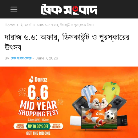
Home
ই-কমার্স
দারাজ ৬.৬: অফার, ডিসকাউন্ট ও পুরস্কারের উৎসব
দারাজ ৬.৬: অফার, ডিসকাউন্ট ও পুরস্কারের
উৎসব
By
টেক সংবাদ ডেস্ক
-
June 7, 2026