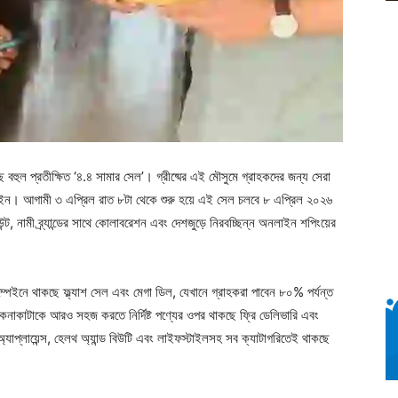
 বহুল প্রতীক্ষিত ‘৪.৪ সামার সেল’। গ্রীষ্মের এই মৌসুমে গ্রাহকদের জন্য সেরা
পেইন। আগামী ৩ এপ্রিল রাত ৮টা থেকে শুরু হয়ে এই সেল চলবে ৮ এপ্রিল ২০২৬
ট, নামী ব্র্যান্ডের সাথে কোলাবরেশন এবং দেশজুড়ে নিরবচ্ছিন্ন অনলাইন শপিংয়ের
াম্পেইনে থাকছে ফ্ল্যাশ সেল এবং মেগা ডিল, যেখানে গ্রাহকরা পাবেন ৮০% পর্যন্ত
েনাকাটাকে আরও সহজ করতে নির্দিষ্ট পণ্যের ওপর থাকছে ফ্রি ডেলিভারি এবং
যাপ্লায়েন্স, হেলথ অ্যান্ড বিউটি এবং লাইফস্টাইলসহ সব ক্যাটাগরিতেই থাকছে