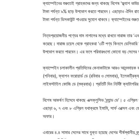
ক্যাম্পেইনের শুরুতেই গ্রাহকদের জন্য থাকছে বিশেষ ‘ফ্ল্যাশ ভাউচা
টাকা পর্যন্ত ৯% ছাড় উপভোগ করতে পারবেন। এছাড়াও ঐদিন রাত
টাকা পর্যন্ত ডিসকাউন্ট পাওয়ার সুযোগ থাকবে। ক্যাম্পেইনের শুরু
নিত্যপ্রয়োজনীয় পণ্যের দাম নাগালের মধ্যে রাখতে দারাজ তার ‘
করেছে। দারাজ চয়েস থেকে গ্রাহকরা ‘৩টি পণ্য কিনলে ডেলিভারি 
উপভোগ করতে পারবেন। এর ফলে পরিবারগুলো কোনো বড় সেলের অপেক্
ক্যাম্পেইন চলাকালীন প্রতিদিনের কেনাকাটাকে আরও আনন্দদায়ক 
(শনিবার), ফ্যাশন ফরোয়ার্ড ডে (রবিবার ও সোমবার), ইলেকট্রিক্যা
লাইফস্টাইল কোজি ডে (শুক্রবার)। প্রতিটি দিন নির্দিষ্ট ক্যাটাগরি
বিশেষ আকর্ষণ হিসেবে থাকছে এক্সক্লুসিভ ‘ব্র্যান্ড ডে’। ৫ এপ্রিল 
এছাড়া ৬, ৭ এবং ৮ এপ্রিল যথাক্রমে ইমামি, সার্ফ এক্সেল এবং হেমাস 
অফার।
এবারের ৪.৪ সামার সেলের সাথে যুক্ত হয়েছে দেশের শীর্ষস্থানীয় ব্