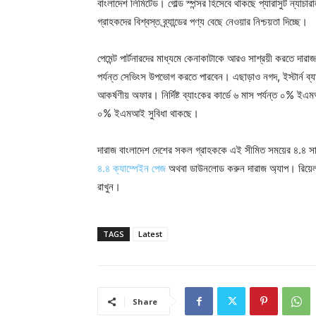
বাংলাদেশ লিমিটেড। গোল্ড স্পন্সর হিসেবে থাকছে প্যারাসুট ন্যাচা
গ্রাহকদের বিশ্বস্ত ব্র্যান্ডের পণ্য বেছে নেওয়ার নিশ্চয়তা দিচ্ছে।
পেমেন্ট পার্টনারদের মাধ্যমে কেনাকাটাকে আরও সাশ্রয়ী করতে দারাজ
পর্যন্ত সেভিংস উপভোগ করতে পারবেন। এছাড়াও নগদ, ইস্টার্ন ব্য
আকর্ষণীয় অফার। নির্দিষ্ট ব্যাংকের কার্ডে ৬ মাস পর্যন্ত ০% ইএম
০% ইএমআই সুবিধা থাকছে।
দারাজ বাংলাদেশ দেশের সকল গ্রাহককে এই সীমিত সময়ের ৪.৪ সা
৪.৪ ক্যাম্পেইন পেজ
অথবা ডাউনলোড করুন দারাজ অ্যাপ। রিয়েল
রাখুন।
TAGS
Latest
Share