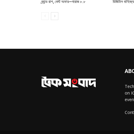
ব্র্যান্ড রাশ, বেস্ট অফার—দারাজ ৮.৮
ডিজিটাল বাণিজ্য
AB
Tech
on I
even
Cont