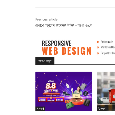
Previous article
বৈশাখে ‘স্মুথনেস উইদাউট লিমিট’—অপো এ৬কে
আরও পড়ুন
ই কমার্স
ই কমার্স