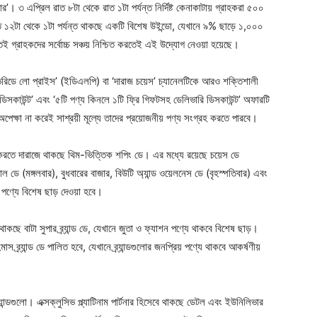
র’। ৩ এপ্রিল রাত ৮টা থেকে রাত ১টা পর্যন্ত নির্দিষ্ট কেনাকাটায় গ্রাহকরা ৫০০
 ১২টা থেকে ১টা পর্যন্ত থাকছে একটি বিশেষ উইন্ডো, যেখানে ৯% ছাড়ে ১,০০০
তেই গ্রাহকদের সর্বোচ্চ সঞ্চয় নিশ্চিত করতেই এই উদ্যোগ নেওয়া হয়েছে।
এভরিডে লো প্রাইস’ (ইডিএলপি) বা ‘দারাজ চয়েস’ চ্যানেলটিকে আরও শক্তিশালী
ডিসকাউন্ট’ এবং ‘৫টি পণ্য কিনলে ১টি ফ্রি গিফটসহ ডেলিভারি ডিসকাউন্ট’ অফারটি
ষা না করেই সাশ্রয়ী মূল্যে তাদের প্রয়োজনীয় পণ্য সংগ্রহ করতে পারবে।
করতে দারাজে থাকছে থিম-ভিত্তিক শপিং ডে। এর মধ্যে রয়েছে চয়েস ডে
ল ডে (মঙ্গলবার), বুধবারের বাজার, বিউটি অ্যান্ড ওয়েলনেস ডে (বৃহস্পতিবার) এবং
র পণ্যে বিশেষ ছাড় দেওয়া হবে।
থাকছে বাটা সুপার ব্র্যান্ড ডে, যেখানে জুতা ও ফ্যাশন পণ্যে থাকবে বিশেষ ছাড়।
ব্র্যান্ড ডে পালিত হবে, যেখানে ব্র্যান্ডগুলোর জনপ্রিয় পণ্যে থাকবে আকর্ষণীয়
র্যান্ডগুলো। এক্সক্লুসিভ প্ল্যাটিনাম পার্টনার হিসেবে থাকছে ডেটল এবং ইউনিলিভার