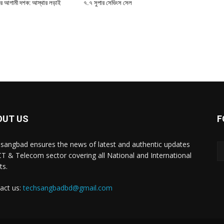
ের আগামী দশক: আস্থার লড়াই
৭.৭ সুপার সেভিংস সেল
OUT US
F
sangbad ensures the news of latest and authentic updates
CT & Telecom sector covering all National and International
ts.
act us:
techsangbadbd@gmail.com