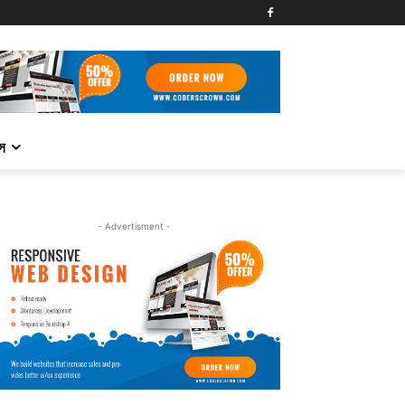
্স
- Advertisment -