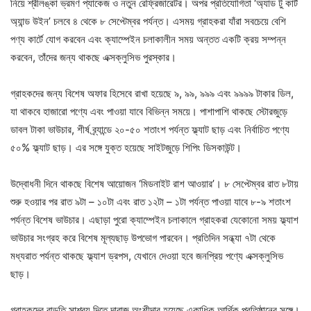
নিয়ে শ্রীলঙ্কা ভ্রমণ প্যাকেজ ও নতুন রেফ্রিজারেটর। অপর প্রতিযোগিতা ‘অ্যাড টু কার্ট
অ্যান্ড উইন’ চলবে ৪ থেকে ৮ সেপ্টেম্বর পর্যন্ত। এসময় গ্রাহকরা যাঁরা সবচেয়ে বেশি
পণ্য কার্টে যোগ করবেন এবং ক্যাম্পেইন চলাকালীন সময় অন্তত একটি ক্রয় সম্পন্ন
করবেন, তাঁদের জন্য থাকছে এক্সক্লুসিভ পুরস্কার।
গ্রাহকদের জন্য বিশেষ অফার হিসেবে রাখা হয়েছে ৯, ৯৯, ৯৯৯ এবং ৯৯৯৯ টাকার ডিল,
যা থাকবে হাজারো পণ্যে এবং পাওয়া যাবে বিভিন্ন সময়ে। পাশাপাশি থাকছে স্টোরজুড়ে
ডাবল টাকা ভাউচার, শীর্ষ ব্র্যান্ডে ২০-৫০ শতাংশ পর্যন্ত ফ্ল্যাট ছাড় এবং নির্বাচিত পণ্যে
৫০% ফ্ল্যাট ছাড়। এর সঙ্গে যুক্ত হয়েছে সাইটজুড়ে শিপিং ডিসকাউন্ট।
উদ্বোধনী দিনে থাকছে বিশেষ আয়োজন ‘মিডনাইট রাশ আওয়ার’। ৮ সেপ্টেম্বর রাত ৮টায়
শুরু হওয়ার পর রাত ৯টা – ১০টা এবং রাত ১২টা – ১টা পর্যন্ত পাওয়া যাবে ৮-৯ শতাংশ
পর্যন্ত বিশেষ ভাউচার। এছাড়া পুরো ক্যাম্পেইন চলাকালে গ্রাহকরা যেকোনো সময় ফ্ল্যাশ
ভাউচার সংগ্রহ করে বিশেষ মূল্যছাড় উপভোগ পারবেন। প্রতিদিন সন্ধ্যা ৭টা থেকে
মধ্যরাত পর্যন্ত থাকছে ফ্ল্যাশ ড্রপস, যেখানে দেওয়া হবে জনপ্রিয় পণ্যে এক্সক্লুসিভ
ছাড়।
গ্রাহকদের বাড়তি সাশ্রয় দিতে দারাজ অংশীদার হয়েছে একাধিক আর্থিক প্রতিষ্ঠানের সঙ্গে।