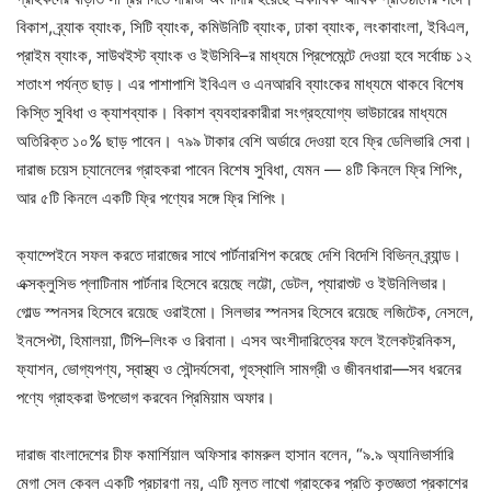
বিকাশ, ব্র্যাক ব্যাংক, সিটি ব্যাংক, কমিউনিটি ব্যাংক, ঢাকা ব্যাংক, লংকাবাংলা, ইবিএল,
প্রাইম ব্যাংক, সাউথইস্ট ব্যাংক ও ইউসিবি–র মাধ্যমে প্রিপেমেন্টে দেওয়া হবে সর্বোচ্চ ১২
শতাংশ পর্যন্ত ছাড়। এর পাশাপাশি ইবিএল ও এনআরবি ব্যাংকের মাধ্যমে থাকবে বিশেষ
কিস্তি সুবিধা ও ক্যাশব্যাক। বিকাশ ব্যবহারকারীরা সংগ্রহযোগ্য ভাউচারের মাধ্যমে
অতিরিক্ত ১০% ছাড় পাবেন। ৭৯৯ টাকার বেশি অর্ডারে দেওয়া হবে ফ্রি ডেলিভারি সেবা।
দারাজ চয়েস চ্যানেলের গ্রাহকরা পাবেন বিশেষ সুবিধা, যেমন — ৪টি কিনলে ফ্রি শিপিং,
আর ৫টি কিনলে একটি ফ্রি পণ্যের সঙ্গে ফ্রি শিপিং।
ক্যাম্পেইনে সফল করতে দারাজের সাথে পার্টনারশিপ করেছে দেশি বিদেশি বিভিন্ন ব্র্যান্ড।
এক্সক্লুসিভ প্লাটিনাম পার্টনার হিসেবে রয়েছে লট্টো, ডেটল, প্যারাশুট ও ইউনিলিভার।
গোল্ড স্পনসর হিসেবে রয়েছে ওরাইমো। সিলভার স্পনসর হিসেবে রয়েছে লজিটেক, নেসলে,
ইনসেপ্টা, হিমালয়া, টিপি–লিংক ও রিবানা। এসব অংশীদারিত্বের ফলে ইলেকট্রনিকস,
ফ্যাশন, ভোগ্যপণ্য, স্বাস্থ্য ও সৌন্দর্যসেবা, গৃহস্থালি সামগ্রী ও জীবনধারা—সব ধরনের
পণ্যে গ্রাহকরা উপভোগ করবেন প্রিমিয়াম অফার।
দারাজ বাংলাদেশের চীফ কমার্শিয়াল অফিসার কামরুল হাসান বলেন, “৯.৯ অ্যানিভার্সারি
মেগা সেল কেবল একটি প্রচারণা নয়, এটি মূলত লাখো গ্রাহকের প্রতি কৃতজ্ঞতা প্রকাশের