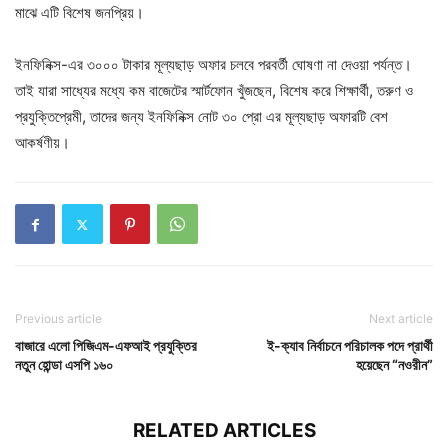
মাঝে এটি বিশেষ জনপ্রিয়।
ইনফিনিক্স-এর ৩০০০ টাকার মূল্যছাড় অফার চলবে পরবর্তী ঘোষণা না দেওয়া পর্যন্ত।
তাই যারা সাধ্যের মধ্যে কম বাজেটের স্মার্টফোন খুঁজছেন, বিশেষ করে শিক্ষার্থী, তরুণ ও
প্রযুক্তিপ্রেমী, তাদের জন্য ইনফিনিক্স নোট ৩০ প্রো এর মূল্যছাড় অফারটি বেশ
আকর্ষণীয়।
Previous article
Next article
বাজারে এলো পিজিএম-এফআই প্রযুক্তির
ই-ক্যাব নির্বাচনে পরিচালক পদে প্রার্থী
নতুন হোন্ডা এসপি ১৬০
হয়েছেন “নওরীন”
RELATED ARTICLES