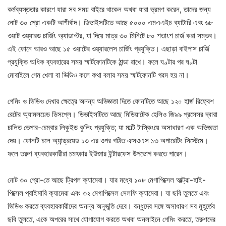
কর্মব্যস্ততার কারণে যারা সব সময় বাইরে থাকেন অথবা যারা ভ্রমণ করেন, তাদের জন্য
নোট ৩০ প্রো একটি আশীর্বাদ। ডিভাইসটিতে আছে ৫০০০ এমএএইচ ব্যাটারি এবং ৬৮
ওয়াট ওয়্যারড চার্জিং অ্যাডাপ্টর, যা দিয়ে মাত্র ৩০ মিনিটে ৮০ শতাংশ চার্জ করা সম্ভব।
এই ফোনে আরও আছে ১৫ ওয়াটের ওয়্যারলেস চার্জিং প্রযুক্তি। এছাড়া বাইপাস চার্জি
প্রযুক্তি অধিক ব্যবহারের সময় স্মার্টফোনটিকে ঠান্ডা রাখে। ফলে ঘণ্টার পর ঘণ্টা
মোবাইলে গেম খেলা বা ভিডিও কলে কথা বলার সময় স্মার্টফোনটি গরম হয় না।
গেমিং ও ভিডিও দেখার ক্ষেত্রে অনন্য অভিজ্ঞতা দিতে ফোনটিতে আছে ১২০ হার্জ রিফ্রেশ
রেটের অ্যামলয়েড ডিসপ্লে। ডিভাইসটিতে আছে মিডিয়াটেক হেলিও জি৯৯ প্রসেসর দ্বারা
চালিত ভেপার-চেম্বার লিকুইড কুলিং প্রযুক্তি; যা মাল্টি টাস্কিংয়ে অসাধারণ এক অভিজ্ঞতা
দেয়। ফোনটি চলে অ্যান্ড্রয়েড ১৩ এর ওপর গঠিত এক্সওএস ১৩ অপারেটিং সিস্টেমে।
ফলে তরুণ ব্যবহারকারীরা চমৎকার ইউজার ইন্টারফেস উপভোগ করতে পারেন।
নোট ৩০ প্রো-তে আছে ট্রিপল ক্যামেরা। যার মধ্যে ১০৮ মেগাপিক্সেল আল্ট্রা-হাই-
পিক্সেল প্রাইমারি ক্যামেরা এবং ৩২ মেগাপিক্সেল সেলফি ক্যামেরা। যা ছবি তুলতে এবং
ভিডিও করতে ব্যবহারকারীদের অনন্য অনুভূতি দেবে। বন্ধুদের সঙ্গে অসাধারণ সব মুহূর্তের
ছবি তুলতে, একে অপরের সাথে যোগাযোগ করতে অথবা অনলাইনে গেমিং করতে, তরুণদের