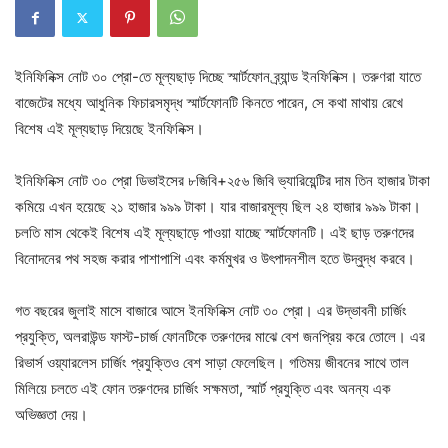
ইনিফিনিক্স নোট ৩০ প্রো-তে মূল্যছাড় দিচ্ছে স্মার্টফোন ব্র্যান্ড ইনফিনিক্স। তরুণরা যাতে
বাজেটের মধ্যে আধুনিক ফিচারসমৃদ্ধ স্মার্টফোনটি কিনতে পারেন, সে কথা মাথায় রেখে
বিশেষ এই মূল্যছাড় দিয়েছে ইনফিনিক্স।
ইনিফিনিক্স নোট ৩০ প্রো ডিভাইসের ৮জিবি+২৫৬ জিবি ভ্যারিয়েন্টির দাম তিন হাজার টাকা
কমিয়ে এখন হয়েছে ২১ হাজার ৯৯৯ টাকা। যার বাজারমূল্য ছিল ২৪ হাজার ৯৯৯ টাকা।
চলতি মাস থেকেই বিশেষ এই মূল্যছাড়ে পাওয়া যাচ্ছে স্মার্টফোনটি। এই ছাড় তরুণদের
বিনোদনের পথ সহজ করার পাশাপাশি এবং কর্মমুখর ও উৎপাদনশীল হতে উদ্বুদ্ধ করবে।
গত বছরের জুলাই মাসে বাজারে আসে ইনফিনিক্স নোট ৩০ প্রো। এর উদ্ভাবনী চার্জিং
প্রযুক্তি, অলরাউন্ড ফাস্ট-চার্জ ফোনটিকে তরুণদের মাঝে বেশ জনপ্রিয় করে তোলে। এর
রিভার্স ওয়্যারলেস চার্জিং প্রযুক্তিও বেশ সাড়া ফেলেছিল। গতিময় জীবনের সাথে তাল
মিলিয়ে চলতে এই ফোন তরুণদের চার্জিং সক্ষমতা, স্মার্ট প্রযুক্তি এবং অনন্য এক
অভিজ্ঞতা দেয়।