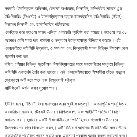
সরকারি টেকনিক্যাল অফিসার, টেলকো অপারেটর, শিক্ষাবিদ, কম্পিউটার সায়েন্স এন্ড
ইঞ্জিনিয়ারিং (সিএসই) ও ইলেকট্রিক্যাল অ্যান্ড ইলেকট্রনিক ইঞ্জিনিয়ারিং (ইইই)
বিভাগের শিক্ষার্থী এবং ইকোসিস্টেম পার্টনারদের
একত্রিত করে হুয়াওয়ে সাউথ এশিয়া একাডেমি প্রতিষ্ঠা করা হয়েছে। হুয়াওয়ে গত ৩০
বছরেরও বেশি সময় ধরে গবেষণা ও উন্নয়নে উল্লেখযোগ্য বিনিয়োগ করেছে। এই
একাডেমিতে আইসিটি উদ্ভাবন, ও সমাধান এবং বিশ্বব্যাপী সফল বিভিন্ন বিসনেস কেস
প্রদর্শন করা হবে।
দক্ষিণ এশিয়ার বিভিন্ন প্রকৌশল বিশ্ববিদ্যালয়ের সাথে সহযোগিতার মাধ্যমে বিভিন্ন
আইসিটি একাডেমি তৈরি করা হয়েছে। এই একাডেমিগুলোতে শিক্ষার্থীরা তাঁদের পছন্দের
প্রোগ্রামে ভর্তি হতে পারে এবং বিশ্বব্যাপী স্বীকৃত
সার্টিফিকেট অর্জন করার সুযোগ পায়।
ইউয়িং বলেন, “তিনটি বিষয় হুয়াওয়ের জন্য খুবই গুরুত্বপূর্ণ – অত্যাধুনিক প্রযুক্তি ও
অবকাঠামো সরবরাহ, টেকসই উন্নয়ন নিশ্চিতকরণ, এবং আইসিটি প্রতিভা বিকাশে
সহায়তা করা। হুয়াওয়ে একটি শীর্ষস্থানীয় কোম্পানি হিসেবে গবেষণা ও উন্নয়নে
উল্লেখযোগ্য হারে বিনিয়োগ করছে। এই বিনিয়োগ আমাদের ইকোসিস্টেম সহযোগীদের
অত্যাধুনিক প্রযুক্তি প্রদান করতে এবং একসাথে প্রবৃদ্ধি অর্জন করতে সহায়তা করে।