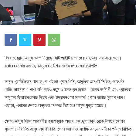
বিখ্যাত ব্র্যান্ড আসুস অংশ নিয়েছে সিটি আইটি মেগা ফেয়ার ২০২৫ এর আয়োজনে।
এবারের মেলায় এসেছে আসুসের সর্বশেষ সংস্করণের সেরা ল্যাপটপ।
আসুস প্যাভিলিয়নে থাকছে কোপাইলট প্লাস পিসি, আধুনিক এক্সপার্ট সিরিজ, আরওজি
গেমিং লাইনআপ, পাশাপাশি আরও নতুন ও চমকপ্রদ মডেল। মেলার দর্শনার্থী এবং গ্রাহকরা
আসুসের ডিভাইসগুলোর ফিচার এবং উদ্ভাবনগুলো সম্পর্কে এখানে জানার সুযোগ পাবে।
এছাড়া, এবারের মেলায় অন্যতম স্পনসর হিসেবেও আসুস যুক্ত হয়েছে।
মেলায় আসুস দিচ্ছে আকর্ষণীয় ক্যাশব্যাক অফার এবং স্ক্র্যাচকার্ড থেকে উপহার জেতার
সুযোগ। নির্বাচিত আসুস ল্যাপটপ কিনলে পাওয়া যাবে সর্বোচ্চ ২০,০০০ টাকা পর্যন্ত নিশ্চিত