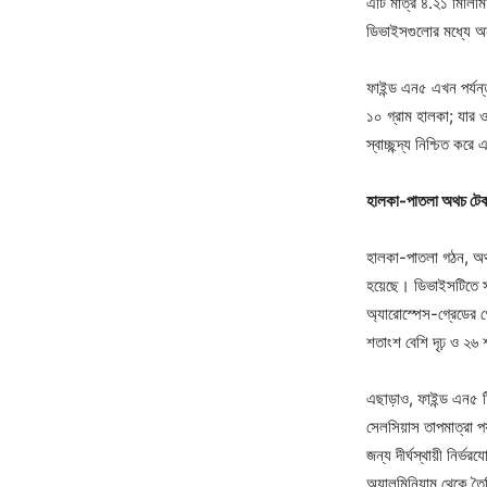
এটি মাত্র ৪.২১ মিলিমি
ডিভাইসগুলোর মধ্যে 
ফাইন্ড এন৫ এখন পর্যন
১০ গ্রাম হালকা; যার 
স্বাচ্ছন্দ্য নিশ্চিত ক
হালকা-পাতলা অথচ টে
হালকা-পাতলা গঠন, অথচ
হয়েছে। ডিভাইসটিতে সর
অ্যারোস্পেস-গ্রেডের গ
শতাংশ বেশি দৃঢ় ও ২৬
এছাড়াও, ফাইন্ড এন৫ টি
সেলসিয়াস তাপমাত্রা পর
জন্য দীর্ঘস্থায়ী নির
অ্যালুমিনিয়াম থেকে ত