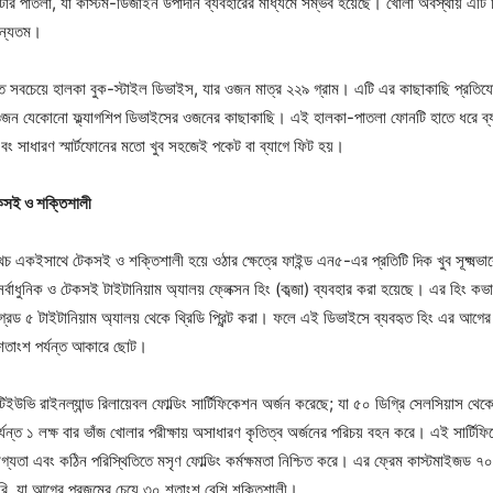
টার পাতলা, যা কাস্টম-ডিজাইন উপাদান ব্যবহারের মাধ্যমে সম্ভব হয়েছে। খোলা অবস্থায় এটি ব
অন্যতম।
্ত সবচেয়ে হালকা বুক-স্টাইল ডিভাইস, যার ওজন মাত্র ২২৯ গ্রাম। এটি এর কাছাকাছি প্রতি
ওজন যেকোনো ফ্ল্যাগশিপ ডিভাইসের ওজনের কাছাকাছি। এই হালকা-পাতলা ফোনটি হাতে ধরে ব্যবহ
রে এবং সাধারণ স্মার্টফোনের মতো খুব সহজেই পকেট বা ব্যাগে ফিট হয়।
কসই ও শক্তিশালী
 একইসাথে টেকসই ও শক্তিশালী হয়ে ওঠার ক্ষেত্রে ফাইন্ড এন৫-এর প্রতিটি দিক খুব সূক্ষ্মভা
্বাধুনিক ও টেকসই টাইটানিয়াম অ্যালয় ফ্লেক্সন হিং (কব্জা) ব্যবহার করা হয়েছে। এর হিং কভ
্রেড ৫ টাইটানিয়াম অ্যালয় থেকে থ্রিডি প্রিন্ট করা। ফলে এই ডিভাইসে ব্যবহৃত হিং এর আগের 
 শতাংশ পর্যন্ত আকারে ছোট।
ইউভি রাইনল্যান্ড রিলায়েবল ফোল্ডিং সার্টিফিকেশন অর্জন করেছে; যা ৫০ ডিগ্রি সেলসিয়াস থেকে
্যন্ত ১ লক্ষ বার ভাঁজ খোলার পরীক্ষায় অসাধারণ কৃতিত্ব অর্জনের পরিচয় বহন করে। এই সার্টিফ
্ভরযোগ্যতা এবং কঠিন পরিস্থিতিতে মসৃণ ফোল্ডিং কর্মক্ষমতা নিশ্চিত করে। এর ফ্রেম কাস্টমাইজড
ৈরি, যা আগের প্রজন্মের চেয়ে ৩০ শতাংশ বেশি শক্তিশালী।