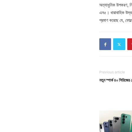
অত্যাধুনিক উপকরণ, নির
এন৫। ধারাবাহিক উদ্ভা
প্রমাণ করেছে যে, ফো
Previous article
নতুন স্পার্ক ৪০ সিরিজে