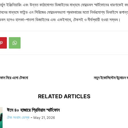
্ভুল ইঞ্জিনিয়ারিং এবং উন্নত কাঠামোগত ডিজাইনের মাধ্যমে ফোল্ডেবল স্মার্টফোনের ধারণাকেই ব
বনের মাধ্যমে ফাইন্ড এন সিরিজের ফোল্ডেবলগুলো প্রথমবারের মতো নির্ভরযোগ্য ডিভাইসে রূপা
ল্ডেবল হলেও হালকা-পাতলা ডিজাইনের এবং একইসাথে, টেকসই ও দীর্ঘস্থায়ী হওয়া সম্ভব।
র ফোন নিয়ে এলো টেকনো
নতুন ইকোসিস্টেম উন্মোচন 
RELATED ARTICLES
ঈদে ৪০ হাজারে প্রিমিয়াম স্মার্টফোন
টেক সংবাদ ডেস্ক
-
May 21, 2026