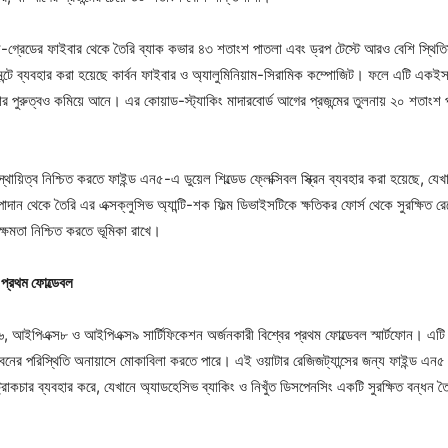
-গ্রেডের ফাইবার থেকে তৈরি ব্যাক কভার ৪৩ শতাংশ পাতলা এবং ড্রপ টেস্টে আরও বেশি স্থি
্টমেন্টে ব্যবহার করা হয়েছে কার্বন ফাইবার ও অ্যালুমিনিয়াম-সিরামিক কম্পোজিট। ফলে এটি একই
গার পুরুত্বও কমিয়ে আনে। এর কোয়াড-স্ট্যাকিং মাদারবোর্ড আগের প্রজন্মের তুলনায় ২০ শতাং
থায়িত্ব নিশ্চিত করতে ফাইন্ড এন৫-এ ডুয়েল শিল্ডেড ফ্লেক্সিবল স্ক্রিন ব্যবহার করা হয়েছে, যেখা
দান থেকে তৈরি এর এক্সক্লুসিভ অ্যান্টি-শক ফিল্ম ডিভাইসটিকে ক্ষতিকর ফোর্স থেকে সুরক্ষিত
ক্ষমতা নিশ্চিত করতে ভূমিকা রাখে।
 প্রথম ফোল্ডেবল
 আইপিএক্স৮ ও আইপিএক্স৯ সার্টিফিকেশন অর্জনকারী বিশ্বের প্রথম ফোল্ডেবল স্মার্টফোন। এটি বৃষ
নের পরিস্থিতি অনায়াসে মোকাবিলা করতে পারে। এই ওয়াটার রেজিজট্যান্সের জন্য ফাইন্ড এন৫ এ
্রাকচার ব্যবহার করে, যেখানে অ্যাডহেসিভ ব্যাকিং ও নিখুঁত ডিসপেনসিং একটি সুরক্ষিত বন্ধন তৈরি