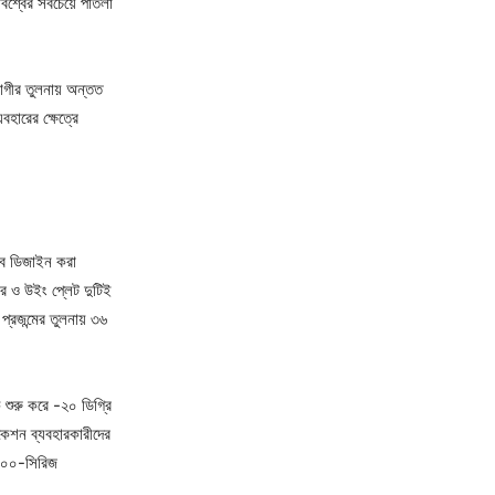
িশ্বের সবচেয়ে পাতলা
যোগীর তুলনায় অন্তত
ারের ক্ষেত্রে
বে ডিজাইন করা
ার ও উইং প্লেট দুটিই
প্রজন্মের তুলনায় ৩৬
 শুরু করে -২০ ডিগ্রি
িকেশন ব্যবহারকারীদের
 ৭০০০-সিরিজ