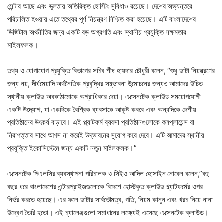
সেন্টার আছে এবং ভুলতায় অতিরিক্ত হোস্টিং সুবিধাও রয়েছে। দেশের অভ্যন্তরে
পরিচালিত হওয়ায় এতে তথ্যের পূর্ণ নিয়ন্ত্রণ নিশ্চিত করা হয়েছে। এটি বাংলাদেশের
ডিজিটাল অর্থনীতির জন্য একটি বড় অগ্রগতি এবং স্থানীয় প্রযুক্তি সক্ষমতার
মাইলফলক।
তথ্য ও যোগাযোগ প্রযুক্তি বিভাগের সচিব শীষ হায়দার চৌধুরী বলেন, “শুধু ডাটা নিয়ন্ত্রণের
জন্য নয়, দীর্ঘমেয়াদি অর্থনৈতিক প্রবৃদ্ধির সম্ভাবনা উন্মোচনের জন্যও আমাদের উচিত
স্থানীয় ক্লাউড অবকাঠামোকে অগ্রাধিকার দেয়া। এক্সেনটেক ক্লাউড সময়োপযোগী
একটি উদ্যোগ, যা একদিকে বৈশ্বিক ব্যবসাকে আকৃষ্ট করবে এবং অন্যদিকে দেশীয়
প্রতিষ্ঠানের উৎকর্ষ বাড়াবে। এই প্ল্যাটফর্ম ব্যবসা প্রতিষ্ঠানগুলোকে কমপ্লায়েন্স বা
নিরাপত্তার সাথে আপস না করেই উদ্ভাবনের সুযোগ করে দেবে। এটি আমাদের স্থানীয়
প্রযুক্তি ইকোসিস্টেমে জন্য একটি নতুন মাইলফলক।”
এক্সেনটেক পিএলসির ব্যবস্থাপনা পরিচালক ও সিইও আদিল হোসাইন নোবেল বলেন,”বহু
বছর ধরে বাংলাদেশের এন্টারপ্রাইজগুলোকে বিদেশে হোস্টকৃত ক্লাউড প্ল্যাটফর্মের ওপর
নির্ভর করতে হয়েছে। এর ফলে ডাটার সার্বভৌমত্ব, গতি, নিয়ম কানুন এবং খরচ নিয়ে নানা
উদ্বেগ তৈরি হতো। এই চ্যালেঞ্জগুলো সমাধানের লক্ষ্যেই এসেছে এক্সেনটেক ক্লাউড।