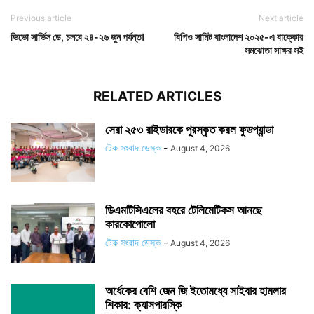
Previous article
Next article
ভিভো সার্ভিস ডে, চলবে ২৪-২৬ জুন পর্যন্ত!
বিপিও সামিট বাংলাদেশ ২০২৫-এ বাক্কোর
সমঝোতা সাক্ষর সই
RELATED ARTICLES
সেরা ২৫৩ রাইডারকে পুরস্কৃত করল ফুডপ্যান্ডা
টেক সংবাদ ডেস্ক
-
August 4, 2026
ডিএমটিসিএলের বহরে টেলিমেটিকস আনছে
কারকোপোলো
টেক সংবাদ ডেস্ক
-
August 4, 2026
অর্ধেকের বেশি জেন জি ইতোমধ্যে সাইবার হামলার
শিকার: ক্যাসপারস্কি