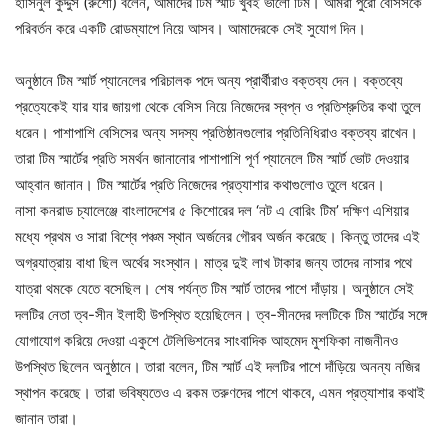
হাসিনুল কুদ্দুস (রুশো) বলেন, আমাদের টিম স্মার্ট খুবই ভালো টিম। আমরা পুরো বেসিসকে
পরিবর্তন করে একটি রোডম্যাপে নিয়ে আসব। আমাদেরকে সেই সুযোগ দিন।
অনুষ্ঠানে টিম স্মার্ট প্যানেলের পরিচালক পদে অন্য প্রার্থীরাও বক্তব্য দেন। বক্তব্যে
প্রত্যেকেই যার যার জায়গা থেকে বেসিস নিয়ে নিজেদের স্বপ্ন ও প্রতিশ্রুতির কথা তুলে
ধরেন। পাশাপাশি বেসিসের অন্য সদস্য প্রতিষ্ঠানগুলোর প্রতিনিধিরাও বক্তব্য রাখেন।
তারা টিম স্মার্টের প্রতি সমর্থন জানানোর পাশাপাশি পূর্ণ প্যানেলে টিম স্মার্ট ভোট দেওয়ার
আহ্বান জানান। টিম স্মার্টের প্রতি নিজেদের প্রত্যাশার কথাগুলোও তুলে ধরেন।
নাসা কনরাড চ্যালেঞ্জে বাংলাদেশের ৫ কিশোরের দল ‘নট এ বোরিং টিম’ দক্ষিণ এশিয়ার
মধ্যে প্রথম ও সারা বিশ্বে পঞ্চম স্থান অর্জনের গৌরব অর্জন করেছে। কিন্তু তাদের এই
অগ্রযাত্রায় বাধা ছিল অর্থের সংস্থান। মাত্র দুই লাখ টাকার জন্য তাদের নাসার পথে
যাত্রা থমকে যেতে বসেছিল। শেষ পর্যন্ত টিম স্মার্ট তাদের পাশে দাঁড়ায়। অনুষ্ঠানে সেই
দলটির নেতা ত্ব-সীন ইলাহী উপস্থিত হয়েছিলেন। ত্ব-সীনদের দলটিকে টিম স্মার্টের সঙ্গে
যোগাযোগ করিয়ে দেওয়া একুশে টেলিভিশনের সাংবাদিক আহমেদ মুশফিকা নাজনীনও
উপস্থিত ছিলেন অনুষ্ঠানে। তারা বলেন, টিম স্মার্ট এই দলটির পাশে দাঁড়িয়ে অনন্য নজির
স্থাপন করেছে। তারা ভবিষ্যতেও এ রকম তরুণদের পাশে থাকবে, এমন প্রত্যাশার কথাই
জানান তারা।