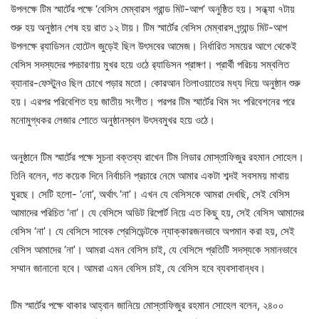
উপলক্ষে টিম স্মার্টের পক্ষে ‘বেসিস মেম্বারস গ্রান্ড মিট-আপ’ অনুষ্ঠিত হয়। সন্ধ্যা ৭টায়
শুরু হয় অনুষ্ঠান শেষ হয় রাত ১২ টায়। টিম স্মার্টের বেসিস মেম্বারস গ্র্যান্ড মিট-আপ
উপলক্ষে র‌্যাডিসন হোটেল জুড়েই ছিল উৎসবের আমেজ। নির্ধারিত সময়ের আগে থেকেই
বেসিস সদস্যদের পদচারণায় মুখর হয়ে ওঠে র‌্যাডিসন প্রাঙ্গণ। প্রার্থী পরিচয় সম্বলিত
ব্যানার-ফেস্টুনও ছিল চোখে পড়ার মতো। কোরআন তিলাওয়াতের মধ্য দিয়ে অনুষ্ঠান শুরু
হয়। এরপর পরিবেশিত হয় জাতীয় সংগীত। পরপর টিম স্মার্টের থিম সং পরিবেশনের পরে
মনোমুগ্ধকর লেজার শোতে অনুষ্ঠানস্থল উৎসবমুখর হয়ে ওঠে।
অনুষ্ঠানে টিম স্মার্টের পক্ষে সূচনা বক্তব্য রাখেন টিম লিডার মোস্তাফিজুর রহমান সোহেল।
তিনি বলেন, গত কয়েক দিনে নির্বাচনি প্রচারে নেমে আমার একটা শব্দই সবসময় মাথায়
ঘুরছে। সেটি হলো- ‘নো’, অর্থাৎ ‘না’। এখন যে বেসিসকে আমরা দেখছি, সেই বেসিস
আমাদের পরিচিত ‘না’। যে বেসিসে অডিট রিপোর্ট নিয়ে এত কিছু হয়, সেই বেসিস আমাদের
বেসিস ‘না’। যে বেসিসে সাবেক প্রেসিডেন্টকে ন্যাক্কারজনভাবে অপমান করা হয়, সেই
বেসিস আমাদের ‘না’। আমরা এমন বেসিস চাই, যে বেসিসে প্রতিটি সদস্যকে সমানভাবে
সম্মান জানানো হবে। আমরা এমন বেসিস চাই, যে বেসিস হবে ব্যবসাবান্ধব।
টিম স্মার্টের পক্ষে থাকার আহ্বান জানিয়ে মোস্তাফিজুর রহমান সোহেল বলেন, ২৪০০