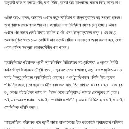
অনুযায়ী কাজ না করতে পারি, কথা দিচ্ছি, আমরা আর আপনাদের সামনে ফিরে আসব না।
এলিট আরও বলেন, আমাদের এখানে নতুন স্টার্টআপ বা উদ্যোক্তাদের বড় সমস্যা মূলধন।
তারা ব্যাংক থেকে ঋণও পায় না। জুলাইয়ে নগদ ডিজিটাল ব্যাংক চালু হচ্ছে। আমরা
এখানে পাঁচ হাজার কোটি টাকার তহবিল রাখছি এসব উদ্যোক্তাদের জন্য। এর মধ্যে
তথ্যপ্রযুক্তি খাতে ১০০ কোটি টাকার বাজেট বেসিসের সদস্যদের জন্য দেওয়া হবে, যেখান
থেকে বেসিস সদস্যরা জামানতবিহীন ঋণ পাবেন।
অ্যাফিলিয়েট পরিচালক প্রার্থী অ্যাডফিনিক্স লিমিটেডের সহপ্রতিষ্ঠাতা ও প্রধান নির্বাহী
কর্মকর্তা লুৎফি হায়দার চৌধুরী বলেন, নতুন যত মেম্বার আসবে, নতুন যত প্রযুক্তি আসবে,
সবাই কিন্তু বেসিসের অ্যাফিলিয়েট মেম্বার। এখন ট্র্যাডিশনাল পলিসি দিয়ে ব্যবসা
পরিচালিত হচ্ছে। ফেসবুক মার্কেটিং বন্ধ হলে সাড়ে তিন লাখ লোক বেকার হবে। ফেসবুক
শুধু দেশের বাইরে টাকা পাঠায় না, বিদেশ থেকে রেমিট্যান্সও আসছে ফেসবুকের মাধ্যমে।
তাই এর জন্য প্রয়োজন ডোমেইন স্পেসিফিক পলিসি। আমরা নির্বাচিত হলে সেই ডোমেইন
স্পেসিফিক পলিসি করব।
আন্তর্জাতিক পরিচালক পদে প্রার্থী দারাজ বাংলাদেশের চিফ করপোরেট অ্যাফেয়ার্স অফিসার