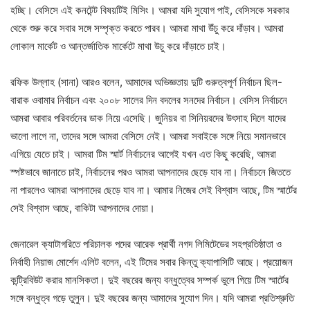
হচ্ছি। বেসিসে এই কনটেন্ট বিষয়টিই মিসিং। আমরা যদি সুযোগ পাই, বেসিসকে সরকার
থেকে শুরু করে সবার সঙ্গে সম্পৃক্ত করতে পারব। আমরা মাথা উঁচু করে দাঁড়াব। আমরা
লোকাল মার্কেট ও আন্তর্জাতিক মার্কেটে মাথা উচু করে দাঁড়াতে চাই।
রফিক উল্লাহ (সানা) আরও বলেন, আমাদের অভিজ্ঞতায় দুটি গুরুত্বপূর্ণ নির্বাচন ছিল-
বারাক ওবামার নির্বাচন এবং ২০০৮ সালের দিন বদলের সনদের নির্বাচন। বেসিস নির্বাচনে
আমরা আবার পরিবর্তনের ডাক নিয়ে এসেছি। জুনিয়র বা সিনিয়রদের উৎসাহ দিলে যাদের
ভালো লাগে না, তাদের সঙ্গে আমরা বেসিসে নেই। আমরা সবাইকে সঙ্গে নিয়ে সমানভাবে
এগিয়ে যেতে চাই। আমরা টিম স্মার্ট নির্বাচনের আগেই যখন এত কিছু করেছি, আমরা
স্পষ্টভাবে জানাতে চাই, নির্বাচনের পরও আমরা আপনাদের ছেড়ে যাব না। নির্বাচনে জিততে
না পারলেও আমরা আপনাদের ছেড়ে যাব না। আমার নিজের সেই বিশ্বাস আছে, টিম স্মার্টের
সেই বিশ্বাস আছে, বাকিটা আপনাদের দোয়া।
জেনারেল ক্যাটাগরিতে পরিচালক পদের আরেক প্রার্থী নগদ লিমিটেডের সহপ্রতিষ্ঠাতা ও
নির্বাহী নিয়াজ মোর্শেদ এলিট বলেন, এই টিমের সবার কিন্তু ক্যাপাসিটি আছে। প্রয়োজন
কন্ট্রিবিউট করার মানসিকতা। দুই বছরের জন্য বন্ধুত্বের সম্পর্ক ভুলে গিয়ে টিম স্মার্টের
সঙ্গে বন্ধুত্ব গড়ে তুলুন। দুই বছরের জন্য আমাদের সুযোগ দিন। যদি আমরা প্রতিশ্রুতি