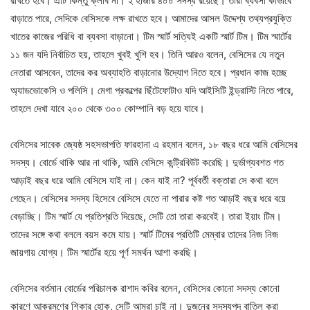
রাখতে হবে। এটি কিন্তু ক্লাব না। ২ হাজার ৪০০ সদস্য রয়েছে। তারা ব্যবসা কীভাবে
বাড়াতে পারে, সেদিকে বেসিসকে লক্ষ রাখতে হবে। আমাদের আসল উদ্দেশ্য তথ্যপ্রযুক্তি
খাতের কাজের পরিধি বা ব্যবসা বাড়ানো। টিম স্মার্ট সত্যিই একটি স্মার্ট টিম। টিম স্মার্টের
১১ জন যদি নির্বাচিত হয়, তাহলে খুবই খুশি হব। তিনি আরও বলেন, বেসিসের যে নতুন
নেতারা আসবেন, তাদের কর অব্যাহতি বাড়ানোর উদ্যোগ নিতে হবে। প্রধান কাজ হচ্ছে
অ্যাডভোকেসি ও পলিসি। মেগা প্রকল্পের ছিঁটেফোটাও যদি আইসিটি ইন্ড্রাস্টি নিতে পারে,
তাহলে দেখা যাবে ২০০ থেকে ৩০০ কোম্পানি বড় হয়ে যাবে।
বেসিসের সাবেক জ্যেষ্ঠ সহসভাপতি ফারহানা এ রহমান বলেন, ১৮ বছর ধরে আমি বেসিসের
সদস্য। বোর্ডে থাকি আর না থাকি, আমি বেসিসে কন্ট্রিবিউট করেছি। দুর্ভাগ্যবশত গত
আড়াই বছর ধরে আমি বেসিসে যাই না। কেন যাই না? পূর্ববর্তী বক্তারা সে কথা বলে
গেছেন। বেসিসের সদস্য হিসেবে বেসিসে যেতে না পারার কষ্ট গত আড়াই বছর ধরে বয়ে
বেড়াচ্ছি। টিম স্মার্ট যে প্রতিশ্রতি দিয়েছে, সেটি তো তারা করবেই। তারা ইয়াং টিম।
তাদের সঙ্গে কথা বললে বয়স কমে যায়। স্মার্ট টিমের প্রতিটি মেম্বার তাদের নিজ নিজ
জায়গায় যোগ্য। টিম স্মার্টের হয়ে পূর্ণ সমর্থন আশা করছি।
বেসিসের বর্তমান বোর্ডের পরিচালক রাশাদ কবির বলেন, বেসিসের কোনো সদস্য কোনো
কারণে আক্রমণের শিকার হোক, সেটি আমরা চাই না। দুজনের সদস্যপদ বাতিল করা