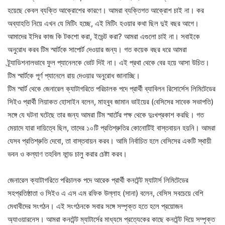
হয়েছে কেবল ব্যক্তি আক্রোশের কারণে। আমরা ব্যক্তিগত আক্রোশ চাই না। কর
অব্যাহতি নিয়ে এখন যে মিটিং হচ্ছে, এই মিটিং হওয়ার কথা ছিল দুই বছর আগে।
আমাদের ইসির কাজ কি টকশো করা, ইভেন্ট করা? আমরা এগুলো চাই না। সবাইকে
অনুরোধ করব টিম স্মার্টকে সাপোর্ট দেওয়ার জন্য। গত কয়েক বছর ধরে আমরা
ট্র্যাডিশনালভাবে ফুল প্যানেলকে ভোট দিই না। এই প্রথা থেকে বের হয়ে আসা উচিত।
টিম স্মার্টকে পূর্ণ প্যানেলে রায় দেওয়ার অনুরোধ জানাচ্ছি।
টিম স্মার্ট থেকে জেনারেল ক্যাটাগরিতে পরিচালক পদে প্রার্থী ব্যাবিলন রিসোর্সেস লিমিটেডের
সিইও প্রার্থী লিয়াকত হোসাইন বলেন, মাহবুব জামান ভাইয়ের (বেসিসের সাবেক সভাপতি)
সঙ্গে যে ঘটনা ঘটেছে তার জন্য আমরা টিম স্মার্টের পক্ষ থেকে দুঃখপ্রকাশ করছি। গত
মেয়াদে যারা দায়িত্বে ছিল, তাদের ১০টি প্রতিশ্রুতির কোনোটিই বাস্তবায়ন হয়নি। আমরা
যেসব প্রতিশ্রুতি দেবো, তা বাস্তবায়ন করব। আমি নির্বাচিত হলে বেসিসের একটি স্থায়ী
ভবন ও কল্যাণ তহবিল ফান্ড চালু করার চেষ্টা করব।
জেনারেল ক্যাটাগরিতে পরিচালক পদে আরেক প্রার্থী কনটেন্ট ম্যাটার্স লিমিটেডের
সহপ্রতিষ্ঠাতা ও সিইও এ এস এম রফিক উল্লাহ (সানা) বলেন, বেসিস সবচেয়ে বেশি
মেধাবীদের সংগঠন। এই সংগঠনকে সবার সঙ্গে সম্পৃক্ত হতে হলে প্রয়োজন
অ্যাওয়ারনেস। আমরা কনটেন্ট ম্যাটার্সের মাধ্যমে প্রত্যেকের কাছে কনটেন্ট দিয়ে সম্পৃক্ত