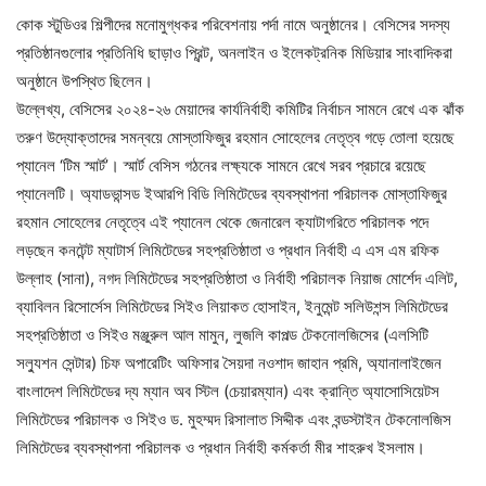
কোক স্টুডিওর শিল্পীদের মনোমুগ্ধকর পরিবেশনায় পর্দা নামে অনুষ্ঠানের। বেসিসের সদস্য
প্রতিষ্ঠানগুলোর প্রতিনিধি ছাড়াও প্রিন্ট, অনলাইন ও ইলেকট্রনিক মিডিয়ার সাংবাদিকরা
অনুষ্ঠানে উপস্থিত ছিলেন।
উল্লেখ্য, বেসিসের ২০২৪-২৬ মেয়াদের কার্যনির্বাহী কমিটির নির্বাচন সামনে রেখে এক ঝাঁক
তরুণ উদ্যোক্তাদের সমন্বয়ে মোস্তাফিজুর রহমান সোহেলের নেতৃত্ব গড়ে তোলা হয়েছে
প্যানেল ‘টিম স্মার্ট’। স্মার্ট বেসিস গঠনের লক্ষ্যকে সামনে রেখে সরব প্রচারে রয়েছে
প্যানেলটি। অ্যাডভান্সড ইআরপি বিডি লিমিটেডের ব্যবস্থাপনা পরিচালক মোস্তাফিজুর
রহমান সোহেলের নেতৃত্বে এই প্যানেল থেকে জেনারেল ক্যাটাগরিতে পরিচালক পদে
লড়ছেন কনটেন্ট ম্যাটার্স লিমিটেডের সহপ্রতিষ্ঠাতা ও প্রধান নির্বাহী এ এস এম রফিক
উল্লাহ (সানা), নগদ লিমিটেডের সহপ্রতিষ্ঠাতা ও নির্বাহী পরিচালক নিয়াজ মোর্শেদ এলিট,
ব্যাবিলন রিসোর্সেস লিমিটেডের সিইও লিয়াকত হোসাইন, ইনুমেন্ট সলিউশন্স লিমিটেডের
সহপ্রতিষ্ঠাতা ও সিইও মঞ্জুরুল আল মামুন, লুজলি কাপল্ড টেকনোলজিসের (এলসিটি
সল্যুশন সেন্টার) চিফ অপারেটিং অফিসার সৈয়দা নওশাদ জাহান প্রমি, অ্যানালাইজেন
বাংলাদেশ লিমিটেডের দ্য ম্যান অব স্টিল (চেয়ারম্যান) এবং ক্রান্তি অ্যাসোসিয়েটস
লিমিটেডের পরিচালক ও সিইও ড. মুহম্মদ রিসালাত সিদ্দীক এবং বন্ডস্টাইন টেকনোলজিস
লিমিটেডের ব্যবস্থাপনা পরিচালক ও প্রধান নির্বাহী কর্মকর্তা মীর শাহরুখ ইসলাম।