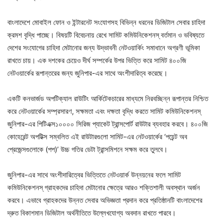
বাংলাদেশে মোবাইল ফোন ও ইন্টারনেট সংযোগসহ বিভিন্ন ধরনের ডিজিটাল সেবার চাহিদা
ক্রমশ বৃদ্ধি পাচ্ছে। বিষয়টি বিবেচনায় রেখে সামিট কমিউনিকেশনস্ বর্তমান ও ভবিষ্যতে
দেশের সংযোগের চাহিদা মেটানোর জন্য উদ্ভাবনী নেটওয়ার্কিং সমাধানে অগ্রণী ভূমিকা
রাখতে চায়। এক দশকের চেয়েও দীর্ঘ সম্পর্কের উপর ভিত্তি করে সামিট ৪০০জি
নেটওয়ার্কের রূপান্তরের জন্য জুনিপার-এর সাথে অংশীদারিত্ব করেছে।
একটি কনভার্জড অপটিক্যাল রাউটিং আর্কিটেকচারের মাধ্যমে নিরবচ্ছিন্ন রূপান্তর নিশ্চিত
করে নেটওয়ার্কের সম্প্রসারণ, সক্ষমতা এবং দক্ষতা বৃদ্ধি করতে সামিট কমিউনিকেশনস্‌
জুনিপার-এর পিটিএক্স১০০০০ সিরিজ প্যাকেট ট্রান্সপোর্ট রাউটার ব্যবহার করবে। ৪০০জি
কোহেরেন্ট অপটিক্স সম্বলিত এই রাউটারগুলো সামিট-এর নেটওয়ার্কের ‘পয়েন্ট অব
প্রেজেন্সগুলোকে (পপ)’ উচ্চ গতির ডেটা ট্রান্সমিশনে সক্ষম করে তুলবে।
জুনিপার-এর সাথে অংশীদারিত্বের ভিত্তিতে নেটওয়ার্ক উন্নয়নের ফলে সামিট
কমিউনিকেশনস্ গ্রাহকদের চাহিদা মেটানোর ক্ষেত্রে আরও শক্তিশালী অবস্থান অর্জন
করবে। এভাবে গ্রাহকদের উন্নত সেবার অভিজ্ঞতা প্রদান করে প্রতিষ্ঠানটি বাংলাদেশের
দ্রুত বিকাশমান ডিজিটাল অর্থনীতিতে উল্লেখযোগ্য অবদান রাখতে পারবে।