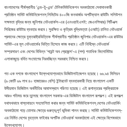
বাংলাদেশের শীর্ষস্থানীয় ‘এন্ড-টু-এন্ড’ টেলিকমিউনিকেশন অবকাঠামো সেবাদানকারী
প্রতিষ্ঠান সামিট কমিউনিকেশনস্‌ লিমিটেড ৪০০জি কনভার্জড অপটিক্যাল রাউটিং সলিউশন
সক্ষমতা বৃদ্ধির জন্য জুনিপার নেটওয়ার্কস-এর (এনওয়াইএসই: জেএনপিআর) পিটিএক্স
সিরিজের রাউটার ব্যবহার করবে। সুরক্ষিত ও কৃত্রিম বুদ্ধিমত্তা (এআই) চালিত নেটওয়ার্ক
প্রদানের ক্ষেত্রে যুক্তরাষ্ট্রভিত্তিক শীর্ষস্থানীয় প্রতিষ্ঠান জুনিপার নেটওয়ার্কস-এর রাউটার
সামিট-এর মূল নেটওয়ার্কের ভিত্তি হিসেবে কাজ করবে। এটি নির্বিঘ্নে নেটওয়ার্ক
সম্প্রসারণ এবং দেশের বিভিন্ন ‘পয়েন্ট অব প্রেজেন্স’-এ (পপ) শতাধিক কিলোমিটার
এলাকাজুড়ে বর্ধিত সংযোগের নিরবচ্ছিন্ন সরবরাহ নিশ্চিত করবে।
গত এক দশকে বাংলাদেশে উল্লেখযোগ্যভাবে ডিজিটালাইজেশন হয়েছে। ৬৬.৯৪ মিলিয়ন
(৬ কোটি ৬৯ লাখ ৪০ হাজারেরও বেশি) ইন্টারনেট ব্যবহারকারী নিয়ে বাংলাদেশ একটি
উদীয়মান ডিজিটাল অর্থনীতির আবাসস্থলে পরিণত হয়েছে। এই রূপান্তরের প্রক্রিয়াকে
আরও গতিময় করে তুলেছে বাংলাদেশ সরকার-এর ডিজিটাল বাংলাদেশ রূপকল্প। এই রূপকল্প
যথাযথভাবে বাস্তবায়নে সহযোগিতা করার জন্য সামিট কমিউনিকেশনস্ দেশের নেটওয়ার্কিং
অবকাঠামো গড়ে তোলার ক্ষেত্রে গুরুত্ব¡পূর্ণ ভূমিকা পালন করছে। সামিট কমিউনিকেশনস্-
এর নির্মিত দেশের বৃহত্তম ফাইবার অপটিক নেটওয়ার্ক অবকাঠামো এই ক্ষেত্রে বিশেষভাবে
উল্লেখযোগ্য।