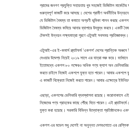
গ্রামের জনগণ প্রযুক্তি সহায়তায় খুব সহজেই ডিজিটাল মার্কেটে
গুরুত্বপূর্ণ কাজটি করে আসছে। দেশের গ্রামীণ অর্থনীতির উন্নয়নে গ
যে ডিজিটাল বৈষম্য তা কমাতে অগ্রণী ভূমিকা পালন করছে একশপ। 
ডিজিটাল বৈষম্য কমিয়ে আনার ব্যাপারে উদ্বুদ্ধ করবে। একটি বৈষ
টেকসই উন্নয়ন লক্ষ্যমাত্রা পূরণে এটুআই সবসময় প্রতিজ্ঞাবদ্ধ।
এটুআই-এর ই-কমার্স প্ল্যাটফর্ম ‘একশপ’ দেশের প্রান্তিক অঞ্চলে ই-
দেওয়ার উদ্দেশ্য নিয়েই ২০১৯ সালে এর যাত্রা শুরু করে। বর্তম
ইতোমধ্যে একশপ ৮০ লক্ষেরও অধিক পণ্য ক্যাশ অন ডেলিভারির মাধ্
করতে চাইলে নিজেই একশপে যুক্ত হতে পারেন। আবার একশপে যুক্ত 
এ কাজটি বিক্রেতা নিজেই করতে পারেন। আবার এক্ষেত্রে ইউনিয়ন 
এছাড়া, একশপের ডেলিভারি ব্যবস্থাপনা রয়েছে। করোনাকালে এই স
নিজেদের পণ্য গ্রাহকের কাছে পৌঁছে দিতে পারেন। এই প্ল্যাটফর্মে
যুক্ত করা হয়েছে। সরকারি বিভিন্ন উদ্যোক্তা প্রতিষ্ঠানকেও এ
একশপ এর মডেল শুধু দেশেই না অনুন্নত দেশগুলোতে এর রেপ্লিকার 