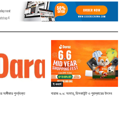
ই-কমার্স
 অঙ্গীকার পুনর্ব্যক্ত
দারাজ ৬.৬: অফার, ডিসকাউন্ট ও পুরস্কারের উৎসব