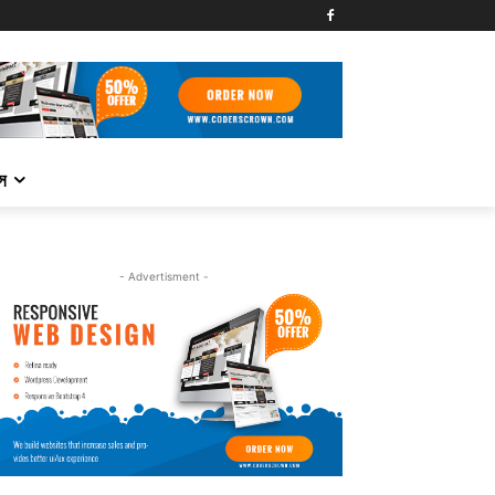
্স
- Advertisment -