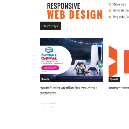
আরও পড়ুন
ই-কমার্স
ই-কমার্স
প্যান্ডামার্টে সেভয় আইসক্রিম কিনে প্লে-স্টেশন ৫
বাংলাদেশে দারাজের
জেতার সুযোগ