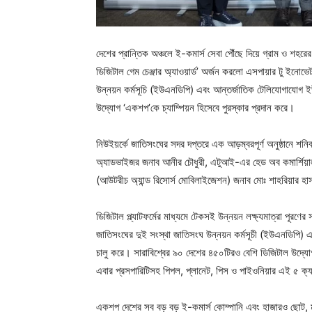
দেশের প্রান্তিক অঞ্চলে ই-কমার্স সেবা পৌঁছে দিয়ে গ্রাম ও শহরে
ডিজিটাল গেম চেঞ্জার অ্যাওয়ার্ড’ অর্জন করলো এসপায়ার টু ই
উন্নয়ন কর্মসূচি (ইউএনডিপি) এবং আন্তর্জাতিক টেলিযোগাযোগ ই
উদ্যোগ ‘একশপ’কে চ্যাম্পিয়ন হিসেবে পুরস্কার প্রদান করে।
নিউইয়র্কে জাতিসংঘের সদর দপ্তরে এক আড়ম্বরপূর্ণ অনুষ্ঠানে শ
অ্যাডভাইজর জনাব আনীর চৌধুরী, এটুআই-এর হেড অব কমার্শিয়াল
(আউটরীচ অ্যান্ড রিসোর্স মোবিলাইজেশন) জনাব মোঃ শাহরিয়ার হাসান
ডিজিটাল প্ল্যাটফর্মের মাধ্যমে টেকসই উন্নয়ন লক্ষ্যমাত্রা পূরণ
জাতিসংঘের দুই সংস্থা জাতিসংঘ উন্নয়ন কর্মসূচী (ইউএনডিপি)
চালু করে। সারাবিশ্বের ৯০ দেশের ৪৫০টিরও বেশি ডিজিটাল উদ্যোগ থে
এবার প্রসপারিটিসহ পিপল, প্লানেট, পিস ও পাইওনিয়ার এই ৫ ক্য
একশপ দেশের সব বড় বড় ই-কমার্স কোম্পানি এবং হাজারও ছোট, মা