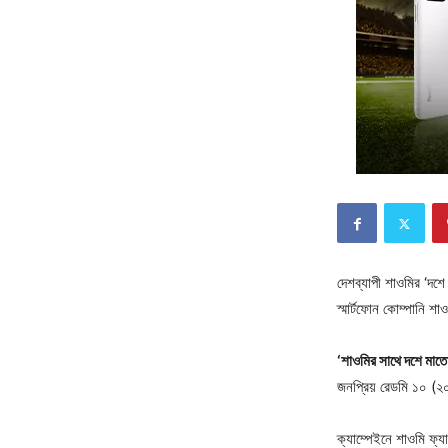
দেশব্যাপী শাওমির ‘দশে 
স্মার্টফোন কোম্পানি শা
‘শাওমির সাথে দশে মাত
জনপ্রিয় রেডমি ১০ (২
ক্যাম্পেইনে শাওমি ফ্য