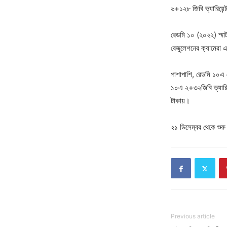
৬+১২৮ জিবি ভ্যারিয়েন
রেডমি ১০ (২০২২) স্মার
রেজুলেশনের ক্যামেরা 
পাশাপাশি, রেডমি ১০এ ফ
১০এ ২+৩২জিবি ভ্যারিয
টাকায়।
২১ ডিসেম্বর থেকে শুরু
Previous article