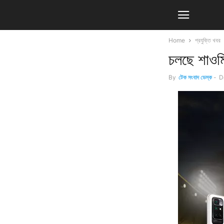
Home
প্রযুক্তি খবর
চলছে শাওম
By
টেক সংবাদ ডেস্ক
-
D