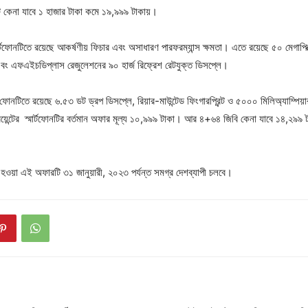
্ট কেনা যাবে ১ হাজার টাকা কমে ১৯,৯৯৯ টাকায়।
্টফোনটিতে রয়েছে আকর্ষণীয় ফিচার এবং অসাধারণ পারফরম্যান্স ক্ষমতা। এতে রয়েছে ৫০ মেগাপি
এবং এফএইচডিপ্লাস রেজুলেশনের ৯০ হার্জ রিফ্রেশ রেটযুক্ত ডিসপ্লে।
োনটিতে রয়েছে ৬.৫৩ ডট ড্রপ ডিসপ্লে, রিয়ার-মাউন্টেড ফিংগারপ্রিন্ট ও ৫০০০ মিলিঅ্যাম্পিয়া
়েন্টের স্মার্টফোনটির বর্তমান অফার মূল্য ১০,৯৯৯ টাকা। আর ৪+৬৪ জিবি কেনা যাবে ১৪,২৯৯ ট
 হওয়া এই অফারটি ৩১ জানুয়ারী, ২০২৩ পর্যন্ত সমগ্র দেশব্যাপী চলবে।