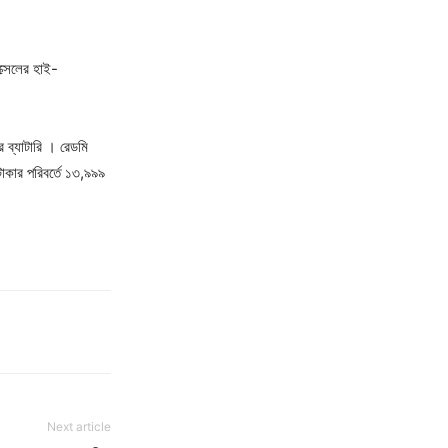
ক্সেলের হাই-
র ব্যাটারি । রেডমি
াকার পরিবর্তে ১৩,৯৯৯
Next article