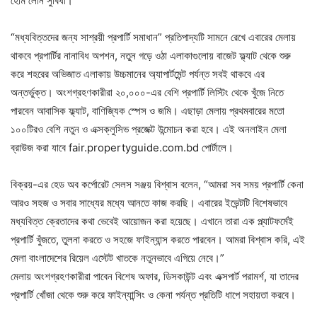
হোম লোন সুবিধা।
“মধ্যবিত্তদের জন্য সাশ্রয়ী প্রপার্টি সমাধান” প্রতিপাদ্যটি সামনে রেখে এবারের মেলায়
থাকবে প্রপার্টির নানাবিধ অপশন, নতুন গড়ে ওঠা এলাকাগুলোয় বাজেট ফ্ল্যাট থেকে শুরু
করে শহরের অভিজাত এলাকায় উচ্চমানের অ্যাপার্টমেন্ট পর্যন্ত সবই থাকবে এর
অন্তর্ভুক্ত। অংশগ্রহণকারীরা ২০,০০০-এর বেশি প্রপার্টি লিস্টিং থেকে খুঁজে নিতে
পারবেন আবাসিক ফ্ল্যাট, বাণিজ্যিক স্পেস ও জমি। এছাড়া মেলায় প্রথমবারের মতো
১০০টিরও বেশি নতুন ও এক্সক্লুসিভ প্রজেক্ট উন্মোচন করা হবে। এই অনলাইন মেলা
ব্রাউজ করা যাবে fair.propertyguide.com.bd পোর্টালে।
বিক্রয়-এর হেড অব কর্পোরেট সেলস সঞ্জয় বিশ্বাস বলেন, “আমরা সব সময় প্রপার্টি কেনা
আরও সহজ ও সবার সাধ্যের মধ্যে আনতে কাজ করছি। এবারের ইভেন্টটি বিশেষভাবে
মধ্যবিত্ত ক্রেতাদের কথা ভেবেই আয়োজন করা হয়েছে। এখানে তারা এক প্ল্যাটফর্মেই
প্রপার্টি খুঁজতে, তুলনা করতে ও সহজে ফাইন্যান্স করতে পারবেন। আমরা বিশ্বাস করি, এই
মেলা বাংলাদেশের রিয়েল এস্টেট খাতকে নতুনভাবে এগিয়ে নেবে।”
মেলায় অংশগ্রহণকারীরা পাবেন বিশেষ অফার, ডিসকাউন্ট এবং এক্সপার্ট পরামর্শ, যা তাদের
প্রপার্টি খোঁজা থেকে শুরু করে ফাইন্যান্সিং ও কেনা পর্যন্ত প্রতিটি ধাপে সহায়তা করবে।