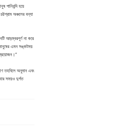
ুষ পানিবন্দি হয়ে
টগ্রাম অঞ্চলের বন্যা
ি আড়ম্বরপূর্ণ না করে
 মানুষের এমন সঙ্কটময়
প্রয়োজন।”
্রাণ তহবিলে অনুদান এবং
যার সময়ও দুর্গত