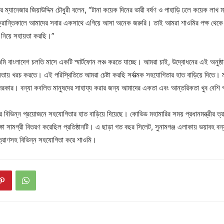
রি ম্যানেজার জিয়াউদ্দিন চৌধুরী বলেন, “টানা কয়েক দিনের ভারী বর্ষণ ও পাহাড়ি ঢলে কয়েক লাখ মান
রান্তিকালে আমাদের সবার একসাথে এগিয়ে আসা অনেক জরুরি। তাই আমরা শাওমির পক্ষ থেকে চট্
ণ নিয়ে সহায়তা করছি।”
 বাংলাদেশ চলতি মাসে একটি স্মার্টফোন লঞ্চ করতে যাচ্ছে। আমরা চাই, উদ্বোধনের এই অনুষ্ঠানট
ায়তায় খরচ করতে। এই পরিস্থিতিতে আমরা চেষ্টা করছি সর্বাত্মক সহযোগিতার হাত বাড়িয়ে দিতে।
দরকার। বন্যা কবলিত মানুষদের সাহায্য করার জন্য আমাদের একতা এবং আন্তরিকতা খুব বেশি 
িভিন্ন প্রয়োজনে সহযোগিতার হাত বাড়িয়ে দিয়েছে। কোভিড মহামারির সময় প্রধানমন্ত্রীর ত
্ষা সামগ্রী বিতরণ করেছিল প্রতিষ্ঠানটি। এ ছাড়া গত বছর সিলেট, সুনামগঞ্জ এলাকায় ভয়াবহ বন্
ত্রাণসহ বিভিন্ন সহযোগিতা করে শাওমি।