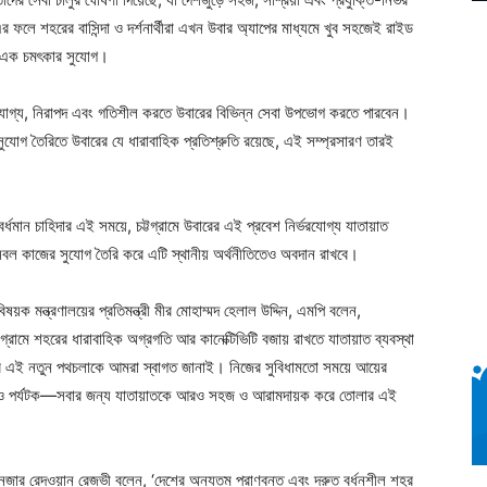
র ফলে শহরের বাসিন্দা ও দর্শনার্থীরা এখন উবার অ্যাপের মাধ্যমে খুব সহজেই রাইড
ের এক চমৎকার সুযোগ।
ভরযোগ্য, নিরাপদ এবং গতিশীল করতে উবারের বিভিন্ন সেবা উপভোগ করতে পারবেন।
সুযোগ তৈরিতে উবারের যে ধারাবাহিক প্রতিশ্রুতি রয়েছে, এই সম্প্রসারণ তারই
র্ধমান চাহিদার এই সময়ে, চট্টগ্রামে উবারের এই প্রবেশ নির্ভরযোগ্য যাতায়াত
ল কাজের সুযোগ তৈরি করে এটি স্থানীয় অর্থনীতিতেও অবদান রাখবে।
 বিষয়ক মন্ত্রণালয়ের প্রতিমন্ত্রী মীর মোহাম্মদ হেলাল উদ্দিন, এমপি বলেন,
ট্টগ্রামে শহরের ধারাবাহিক অগ্রগতি আর কানেক্টিভিটি বজায় রাখতে যাতায়াত ব্যবস্থা
ারের এই নতুন পথচলাকে আমরা স্বাগত জানাই। নিজের সুবিধামতো সময়ে আয়ের
িন্দা ও পর্যটক—সবার জন্য যাতায়াতকে আরও সহজ ও আরামদায়ক করে তোলার এই
ম্যানেজার রেদওয়ান রেজভী বলেন, ‘দেশের অন্যতম প্রাণবন্ত এবং দ্রুত বর্ধনশীল শহর