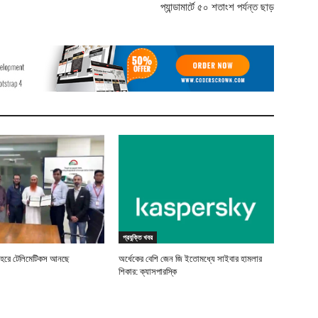
প্যান্ডামার্টে ৫০ শতাংশ পর্যন্ত ছাড়
প্রযুক্তি খবর
বহরে টেলিমেটিকস আনছে
অর্ধেকের বেশি জেন জি ইতোমধ্যে সাইবার হামলার
শিকার: ক্যাসপারস্কি