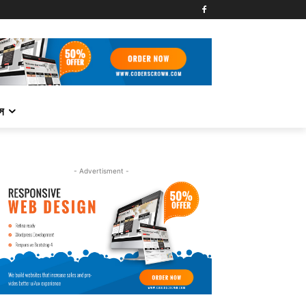
্স
- Advertisment -