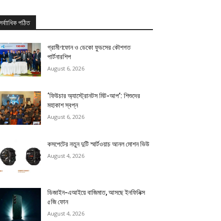
সর্বাাধিক পঠিত
গ্রামীণফোন ও ডেকো ফুডসের কৌশগত
পার্টনারশিপ
August 6, 2026
‘ফিউচার অ্যাস্ট্রোনটস মিট-আপ’: শিশুদের
মহাকাশ স্বপ্ন
August 6, 2026
কসপেটের নতুন দুটি স্মার্টওয়াচ আনল মোশন ভিউ
August 4, 2026
ডিজাইন-এআইয়ে বাজিমাত, আসছে ইনফিনিক্স
৫জি ফোন
August 4, 2026