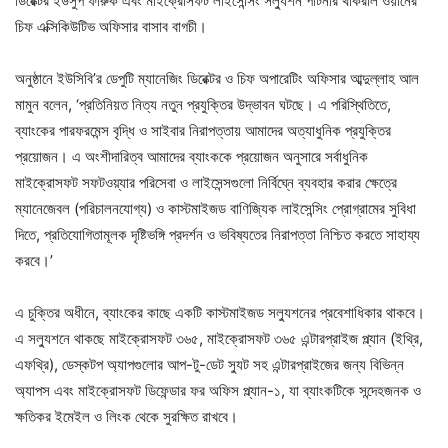
ডিরেক্টর ইউসুপ ফারুক এবং মাইক্রোসফট লাইসেন্সিং সল্যুশন পার্টনার থাকরাল ওয়ানের
চিফ এক্সিকিউটিভ অফিসার বাসাব বাগচী।
অনুষ্ঠানে ইউসিবি’র ডেপুটি ম্যানেজিং ডিরেক্টর ও চিফ অপারেটিং অফিসার আব্দুল্লাহ আল
মামুন বলেন, ‘প্রতিনিয়ত নিত্য নতুন প্রযুক্তির উদ্ভাবন ঘটছে। এ পরিস্থিতিতে,
ব্যাংকের পারফরমেন্স বৃদ্ধি ও সাইবার নিরাপত্তায় আমাদের অত্যাধুনিক প্রযুক্তির
প্রয়োজন। এ অংশীদারিত্ব আমাদের ব্যাংককে প্রয়োজন অনুসারে সর্বাধুনিক
মাইক্রোসফট সফটওয়্যার পরিসেবা ও লাইসেন্সগুলো নির্বিঘ্নে ব্যবহার করার ক্ষেত্রে
ম্যানেজেবল (পরিচালনযোগ্য) ও কাস্টমাইজড বাণিজ্যিক লাইসেন্সিং প্রোগ্রামের সুবিধা
দিতে, প্রতিযোগিতামূলক দৃষ্টিভঙ্গি প্রদর্শন ও ভবিষ্যতের নিরাপত্তা নিশ্চিত করতে সাহায্য
করবে।’
এ চুক্তির অধীনে, ব্যাংকের কাছে একটি কাস্টমাইজড সল্যুশনের প্রবেশাধিকার থাকবে।
এ সল্যুশনে থাকছে মাইক্রোসফট ৩৬৫, মাইক্রোসফট ৩৬৫ এন্টারপ্রাইজ প্ল্যান (ইথ্রি,
এফথ্রি), ডেস্কটপ অ্যাপগুলোর আপ-টু-ডেট স্যুট সহ এন্টারপ্রাইজের জন্য বিভিন্ন
অ্যাপস এবং মাইক্রোসফট ডিফেন্ডার ফর অফিস প্ল্যান-১, যা ব্যাংকটিকে সন্দেহজনক ও
ক্ষতিকর ইমেইল ও লিংক থেকে সুরক্ষিত রাখবে।