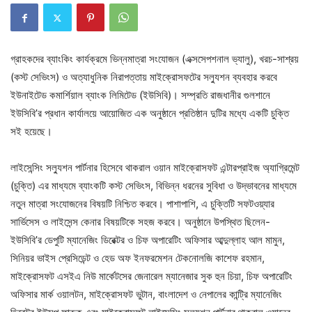
গ্রাহকদের ব্যাংকিং কার্যক্রমে ভিন্নমাত্রা সংযোজন (এক্সসেপশনাল ভ্যালু), খরচ-সাশ্রয়
(কস্ট সেভিংস) ও অত্যাধুনিক নিরাপত্তায় মাইক্রোসফটের সল্যুশন ব্যবহার করবে
ইউনাইটেড কমার্শিয়াল ব্যাংক লিমিটেড (ইউসিবি)। সম্প্রতি রাজধানীর গুলশানে
ইউসিবি’র প্রধান কার্যালয়ে আয়োজিত এক অনুষ্ঠানে প্রতিষ্ঠান দুটির মধ্যে একটি চুক্তি
সই হয়েছে।
লাইসেন্সিং সল্যুশন পার্টনার হিসেবে থাকরাল ওয়ান মাইক্রোসফট এন্টারপ্রাইজ অ্যাগ্রিমেন্ট
(চুক্তি) এর মাধ্যমে ব্যাংকটি কস্ট সেভিংস, বিভিন্ন ধরনের সুবিধা ও উদ্ভাবনের মাধ্যমে
নতুন মাত্রা সংযোজনের বিষয়টি নিশ্চিত করবে। পাশাপাশি, এ চুক্তিটি সফটওয়্যার
সার্ভিসেস ও লাইসেন্স কেনার বিষয়টিকে সহজ করবে। অনুষ্ঠানে উপস্থিত ছিলেন-
ইউসিবি’র ডেপুটি ম্যানেজিং ডিরেক্টর ও চিফ অপারেটিং অফিসার আব্দুল্লাহ আল মামুন,
সিনিয়র ভাইস প্রেসিডেন্ট ও হেড অফ ইনফরমেশন টেকনোলজি কাশেফ রহমান,
মাইক্রোসফট এসইএ নিউ মার্কেটসের জেনারেল ম্যানেজার সুক হুন চিয়া, চিফ অপারেটিং
অফিসার মার্ক ওয়ালটন, মাইক্রোসফট ভুটান, বাংলাদেশ ও নেপালের কান্ট্রি ম্যানেজিং