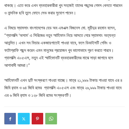
থাকছে। এতে করে এখন ব্যবহারকারীরা খুব সহজেই তাদের পছন্দের গেমস খেলতে পারবেন
ও নান্দনিক ছবি তুলে ফোনে সেভ করার সুযোগ পাবেন।
এ বিষয়ে স্যামসাং বাংলাদেশের হেড অব এমএক্স বিজনেস মো. মূয়ীদুর রহমান বলেন,
“গ্যালাক্সি ‘অসাম’ এ সিরিজের নতুন স্মার্টফোন নিয়ে আসতে পেরে স্যামসাং অত্যন্ত
আনন্দিত। এখন সব ফিচার একজায়গাতেই পাওয়া যাবে, ফলে ডিভাইসটি গেমিং ও
ফটোগ্রাফি পছন্দ করেন এমন মানুষের প্রয়োজন খুব ভালোভাবে পূরণ করতে পারবে।
গ্যালাক্সি এ০৫এস, নতুন এই স্মার্টফোনটি ব্যবহারকারীদের মাঝে সাড়া জাগাবে বলে
আশাবাদী আমরা।”
স্মার্টফোনটি এখন দুটি সংস্করণে পাওয়া যাচ্ছে। মাত্র ২১,৯৯৯ টাকায় পাওয়া যাবে এর ৪
জিবি র‍্যাম ও ৬৪ জিবি রমের গ্যালাক্সি এ০৫এস এবং মাত্র ২৬,৯৯৯ টাকায় পাওয়া যাবে
এর ৬ জিবি র‍্যাম ও ১২৮ জিবি রমের সংস্করণটি।