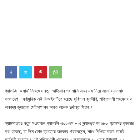
গ্যালাক্সি ‘অসাম’ সিরিজের নতুন স্মার্টফোন গ্যালাক্সি এ০৫এস নিয়ে এলো স্যামসাং
বাংলাদেশ। সর্বাধুনিক এই ডিভাইসটিতে রয়েছে সুবিশাল ব্যাটারি, শক্তিশালী প্রসেসর ও
অনবদ্য ক্যামেরা সেটআপ সহ আরও অনেক দুর্দান্ত ফিচার
।
স্যামসাংয়ের নতুন সংযোজন গ্যালাক্সি এ০৫এস – এ স্ন্যাপড্রাগন ৬৮০ প্রসেসর ব্যবহার
করা হয়েছে; যা দিবে ফোন ব্যবহারে অনবদ্য পারফরমেন্স, সাথে নিশ্চিত করবে চার্জের
কার্যকরী ব্যবহার। এই শক্তিশালী প্রসেসর ও অ্যান্ড্রয়েড ১২ ওয়ান ইউআই ৫.১