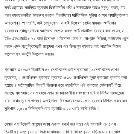
সফটওয়্যারের সমন্বিত ব্যবহার ডিভাইসটির গতি ও সক্ষমতাকে আরও সমৃদ্ধ করবে; যার
ফলে ব্যবহারকারীরা উপভোগ করবেন নিরবচ্ছিন্ন মাল্টিটাস্কিং সুবিধা ও স্মুথ অ্যাপ্লিকেশন
অপারেশন। পাশাপাশি, হাই রেজ্যুলেশন ও হাই রিফ্রেশ রেটের মাধ্যমে স্মার্টফোন
ব্যবহারের স্বাচ্ছন্দ্যদায়ক অভিজ্ঞতা নিশ্চিত করতে স্মার্টফোনটিতে ব্যবহার করা হয়েছে ৬.৭
ইঞ্চি এফএইচডি+ ৯০ হার্জ ডিসপ্লে। বিনোদন হোক বা সোশ্যাল মিডিয়া, স্মার্টফোন পছন্দ
করেন এমন প্রযুক্তিপ্রেমী মানুষেরা এখন এই ডিসপ্লে ব্যবহার করে সারাদিন নিজের
ভালোলাগার কনটেন্ট উপভোগ করবেন।
গ্যালাক্সি এ০৫এস ডিভাইসে ৫০ মেগাপিক্সেল মেইন ক্যামেরা, ২ মেগাপিক্সেল ডেপথ
ক্যামেরা, ২ মেগাপিক্সেল ম্যাক্রো ক্যমেরা ও ১৩ মেগাপিক্সেল ফ্রন্ট ক্যামেরা ব্যবহার করা
হয়েছে। ফটোগ্রাফির বিষয়টি বিবেচনা করে ভার্সেটাইল এই ক্যামেরা সেটআপটি নিয়ে
এসেছে স্যামসাং; এর মাধ্যমে এখন ব্যবহারকারীরা সবধরণের ছবি ও ভিডিও স্বাচ্ছন্দ্যে
ধারণ করার সুযোগ পাবেন। একইসাথে, দীর্ঘসময়ের জন্য ফোন ব্যবহার নিশ্চিত করবে এর
সুবিশাল ৫,০০০ মিলিঅ্যাম্পিয়ার ব্যাটারি ও ২৫ ওয়াট ফাস্ট চার্জিং।
গেমার ও ছবিপ্রেমী মানুষের জন্য একদম যথার্থ হবে নতুন এই গ্যালাক্সি এ০৫এস
ডিভাইস। এতে র‍্যাম+ ফিচারের মাধ্যমে ৮ জিবি পর্যন্ত র‍্যাম বাড়িয়ে নেয়ার সুযোগ