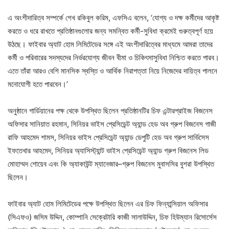
এ অংশীদারিত্ব সম্পর্কে শেখ রকিবুল করিম, এফসিএ বলেন, ‘যোগ্য ও দক্ষ কর্মীদের আকৃষ্ট
করতে ও ধরে রাখতে প্রতিষ্ঠানগুলোর জন্য সমন্বিত কর্মী-সুবিধা ক্রমেই গুরুত্বপূর্ণ হয়ে
উঠছে। ফাইবার অ্যাট হোম লিমিটেডের সঙ্গে এই অংশীদারিত্বের মাধ্যমে আমরা তাদের
কর্মী ও পরিবারের সদস্যদের নির্ভরযোগ্য জীবন বীমা ও চিকিৎসাসুবিধা নিশ্চিত করতে পারব।
এতে তাঁরা আরও বেশি মানসিক স্বস্তি ও আর্থিক নিরাপত্তা নিয়ে নিজেদের দায়িত্ব পালনে
মনোযোগী হতে পারবেন।’
অনুষ্ঠানে গার্ডিয়ানের পক্ষ থেকে উপস্থিত ছিলেন প্রতিষ্ঠানটির চিফ এন্টারপ্রাইজ বিজনেস
অফিসার সানিয়াত রহমান, সিনিয়র ভাইস প্রেসিডেন্ট অ্যান্ড হেড অব গ্রুপ বিজনেস গাজী
রাফি আহমেদ শামস, সিনিয়র ভাইস প্রেসিডেন্ট অ্যান্ড ডেপুটি হেড অব গ্রুপ সার্ভিসেস
ইফতেখার আহমেদ, সিনিয়র অ্যাসিস্ট্যান্ট ভাইস প্রেসিডেন্ট অ্যান্ড গ্রুপ বিজনেস লিড
মোহাম্মদ শোয়েব এবং কি অ্যাকাউন্ট ম্যানেজার–গ্রুপ বিজনেস মুবাসসির বুশরা উপস্থিত
ছিলেন।
ফাইবার অ্যাট হোম লিমিটেডের পক্ষে উপস্থিত ছিলেন এর চিফ ফিন্যান্সিয়াল অফিসার
(সিএফও) জসিম উদ্দিন, কোম্পানি সেক্রেটারি কাজী সালাউদ্দিন, চিফ হিউম্যান রিসোর্সেস