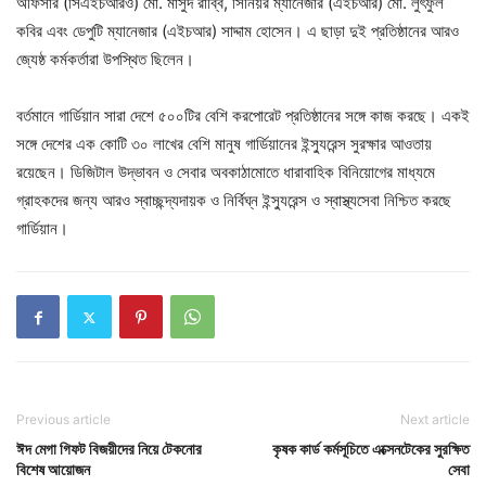
অফিসার (সিএইচআরও) মো. মাসুদ রাব্বি, সিনিয়র ম্যানেজার (এইচআর) মো. লুৎফুল
কবির এবং ডেপুটি ম্যানেজার (এইচআর) সাদ্দাম হোসেন। এ ছাড়া দুই প্রতিষ্ঠানের আরও
জ্যেষ্ঠ কর্মকর্তারা উপস্থিত ছিলেন।
বর্তমানে গার্ডিয়ান সারা দেশে ৫০০টির বেশি করপোরেট প্রতিষ্ঠানের সঙ্গে কাজ করছে। একই
সঙ্গে দেশের এক কোটি ৩০ লাখের বেশি মানুষ গার্ডিয়ানের ইন্স্যুরেন্স সুরক্ষার আওতায়
রয়েছেন। ডিজিটাল উদ্ভাবন ও সেবার অবকাঠামোতে ধারাবাহিক বিনিয়োগের মাধ্যমে
গ্রাহকদের জন্য আরও স্বাচ্ছন্দ্যদায়ক ও নির্বিঘ্ন ইন্স্যুরেন্স ও স্বাস্থ্যসেবা নিশ্চিত করছে
গার্ডিয়ান।
Previous article
Next article
ঈদ মেগা গিফট বিজয়ীদের নিয়ে টেকনোর
কৃষক কার্ড কর্মসূচিতে এক্সেনটেকের সুরক্ষিত
বিশেষ আয়োজন
সেবা