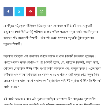
কেমব্রিজ পাঠ্যক্রম-ভিত্তিক ইন্টারন্যাশনাল জেনারেল সার্টিফিকেট অব সেকেন্ডারি
এডুকেশন (আইজিসিএসই) পরীক্ষায় এ বছর গণিতে শতভাগ নম্বর অর্জন করে বিশ্বসেরা
হয়েছেন পাঁচ বাংলাদেশী শিক্ষার্থী। তাঁরা পাঁচ জনই উত্তরার গ্লেনরিচ ইন্টারন্যাশনাল
স্কুলের শিক্ষার্থী।
স্কুলটির ইতিহাসে এই প্রথমবার গণিতে সর্বোচ্চ সংখ্যক শিক্ষার্থী বিশ্বসেরা হয়েছেন।
গণিতে শতভাগ নম্বরপ্রাপ্ত এই পাঁচ শিক্ষার্থী হলেন: মো. ফাইয়াজ সিদ্দিকী, অহনা সাহা,
মোহাম্মদ মোহায়মিন উদ্দিন নাইব, বুশরা রুবানা আফরোজ এবং সম্বৃত অম্বর। এদের মধ্যে
ফাইয়াজ এবং অহনা যথাক্রমে ৯৬ শতাংশ ও ৯৫.৬ শতাংশ মোট নম্বর পেয়ে স্কুল টপার
হয়েছেন। এছাড়াও, অহনা সম্মানজনক “ক্যামব্রিজ আইসিই অ্যাওয়ার্ড উইথ ডিস্টিংশন”
অর্জন করেছেন।
এই অর্জন ছাড়াও এ বছর এই ব্যাচের সামগ্রিক ফলাফলও ছিল অত্যন্ত প্রশংসনীয়।
গ্লেনরিচ উত্তরা থেকে আইজিসিএসই পরীক্ষায় অংশগ্রহণকারী দু শ’ জন শিক্ষার্থীর মধ্যে