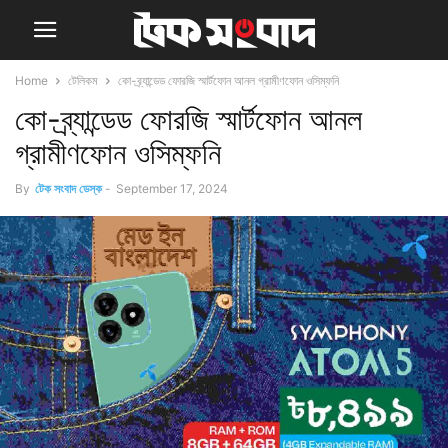
Home
টেলিকম
কো-ব্র্যান্ডেড ফোরজি স্মার্টফোন আনল গ্রামীণফোন ওসিম্ফনি
কো-ব্র্যান্ডেড ফোরজি স্মার্টফোন আনল
গ্রামীণফোন ওসিম্ফনি
By
টেক সংবাদ ডেস্ক
-
September 17, 2024