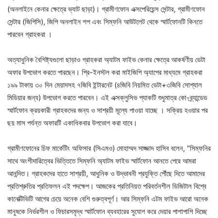
(অনলাইনে কেনার ক্ষেত্রে ভ্যাট ছাড়া)। গ্রামীণফোন এক্সপেরিয়েন্স সেন্টার, গ্রামীণফোন
সেন্টার (জিপিসি), জিপি অনলাইন শপ এবং সিম্ফনি আউটলেট থেকে স্মার্টফোনটি কিনতে
পারবেন গ্রাহকরা ।
অত্যাধুনিক বৈশিষ্ট্যগুলো ছাড়াও গ্রাহকরা অ্যাটম ফাইভ কেনার ক্ষেত্রে আকর্ষণীয় ডেটা
অফার উপভোগ করতে পারছেন। প্রি-ইনস্টল করা মাইজিপি অ্যাপের মাধ্যমে গ্রাহকরা
১৯৯ টাকায় ৩০ দিন মেয়াদসহ ৭জিবি ইন্টারনেট (৪জিবি নিয়মিত ডেটা+৩জিবি সোশ্যাল
মিডিয়ার জন্য) উপভোগ করতে পারবেন। এই এক্সক্লুসিভ প্যাকটি শুধুমাত্র কো-ব্র্যান্ডেড
স্মার্টফোন ক্রয়কারী গ্রাহকদের জন্য ও সাশ্রয়ী মূল্যে পাওয়া যাচ্ছে । সক্রিয় হওয়ার পর
ছয় মাস পর্যন্ত অফারটি একাধিকবার উপভোগ করা যাবে।
গ্রামীণফোনের চিফ মার্কেটিং অফিসার (সিএমও) মোহাম্মদ সাজ্জাদ হাসিব বলেন, “সিম্ফনির
সাথে অংশীদারিত্বের ভিত্তিতে সিম্ফনি অ্যাটম ফাইভ স্মার্টফোন আনতে পেরে আমরা
আনন্দিত। গ্রাহকদের হাতে সাশ্রয়ী, আধুনিক ও উদ্ভাবনী প্রযুক্তি পৌঁছে দিতে আমাদের
প্রতিশ্রুতির প্রতিফলন এই পদক্ষেপ। আজকের প্রতিনিয়ত পরিবর্তনশীল ডিজিটাল বিশ্বে
কানেক্টিভিটি আগের চেয়ে অনেক বেশি গুরুত্বপূর্ণ। আর সিম্ফনি এটম ফাইভ আরো অনেক
মানুষকে নির্ভরশীল ও ফিচারসমৃদ্ধ স্মার্টফোন ব্যবহারের সুযোগ করে দেয়ার পাশাপাশি দিচ্ছে