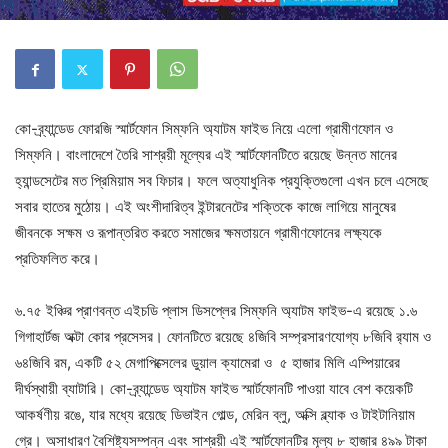
কো-ব্র্যান্ডেড ফোরজি স্মার্টফোন সিম্ফনি অ্যাটম ফাইভ নিয়ে এলো গ্রামীণফোন ও
সিম্ফনি। বাংলাদেশে তৈরি সাশ্রয়ী মূল্যের এই স্মার্টফোনটিতে রয়েছে উন্নত মানের
হ্যান্ডসেটের মত প্রিমিয়াম সব ফিচার। ফলে অত্যাধুনিক প্রযুক্তিগুলো এখন চলে এসেছে
সবার হাতের মুঠোয়। এই অংশীদারিত্ব ইন্টারনেটের শক্তিকে কাজে লাগিয়ে মানুষের
জীবনকে সক্ষম ও রূপান্তরিত করতে সমাজের ক্ষমতায়নে গ্রামীণফোনের লক্ষ্যকে
প্রতিফলিত করে।
৬.৭৫ ইঞ্চির প্রাণবন্ত এইচডি প্লাস ডিসপ্লের সিম্ফনি অ্যাটম ফাইভ-এ রয়েছে ১.৬
গিগাহার্টজ অক্টা কোর প্রসেসর। ফোনটিতে রয়েছে ৪জিবি সম্প্রসারণযোগ্য ৮জিবি র‌্যাম ও
৬৪জিবি রম, একটি ৫২ মেগাপিক্সেলের ডুয়াল ক্যামেরা ও ৫ হাজার মিলি এম্পিয়ারের
দীর্ঘস্থায়ী ব্যাটারি। কো-ব্র্যান্ডেড অ্যাটম ফাইভ স্মার্টফোনটি পাওয়া যাবে বেশ কয়েকটি
আকর্ষণীয় রঙে, যার মধ্যে রয়েছে ডিভাইন গোল্ড, মেরিন ব্লু, অক্সি ব্ল্যাক ও টাইটানিয়াম
গ্রে। অসাধারণ বৈশিষ্ট্যসম্পন্ন এবং সাশ্রয়ী এই স্মার্টফোনটির মূল্য ৮ হাজার ৪৯৯ টাকা