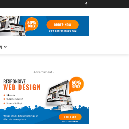
্স
- Advertisment -