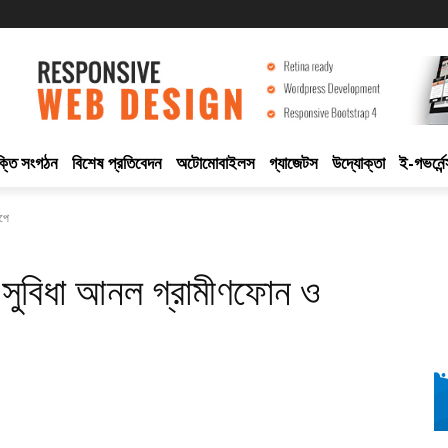
ুক্তি সংগঠন
বিশেষ প্রতিবেদন
অটোমোবাইলস
গ্যাজেটস
উদ্যোক্তা
ই-গভর্নেন
মপে
র সুবিধা আনল গ্রামীণফোন ও