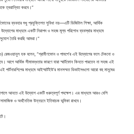
তিকে ত্বরান্বিত করবে।”
্টফোনের ব্যবহার শুধু প্রযুক্তিগত সুবিধা নয়—এটি ডিজিটাল শিক্ষা, আর্থিক
ই উদ্যোগের মাধ্যমে একটি নিরাপদ ও সহজ মূল্য পরিশোধ ব্যবস্থার মাধ্যমে
ার সুযোগ তৈরি করছি আমরা।”
সিইও) রেজওয়ানুল হক বলেন, “গ্রামীণফোন ও পামপে’র এই উদ্যোগের ফলে টেকনো ও
 যাবে। আগে আর্থিক সীমাবদ্ধতার কারণে যারা স্মার্টফোন কিনতে পারতেন না সহজ এই
ী এই পার্টনারশিপের মাধ্যমে আইস্মার্টইউ’র মানসম্মত ডিভাইসগুলো আরো বহু মানুষের
 নাগালে আনতে এই উদ্যোগ একটি গুরুত্বপূর্ণ পদক্ষেপ। এর মাধ্যমে আরও বেশি
েশের সামাজিক ও অর্থনৈতিক উন্নয়নে ইতিবাচক ভূমিকা রাখবে।
ইটে।