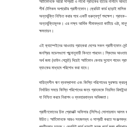
স্মার্টফোনকে আরো সাশ্রয়ী ও লাখো গ্রাহকের হাতের নাগালে আনত
শীর্ষ টেলিকম অপারেটর গ্রামীণফোন। ক্রেডিট কার্ড ছাড়াই মাসিক ক
অন্তর্ভুক্তি নিশ্চিত করার পথে একটি গুরুত্বপূর্ণ পদক্ষেপ। গ্রাহ
অন্তর্ভুক্তিমূলক। এর লক্ষ্য আর্থিক সীমাবদ্ধতা কাটিয়ে ওঠা, মান
ক্ষমতায়ন।
এই ক্যাম্পেইনের আওতায় গ্রাহকরা দেশের সকল গ্রামীণফোন সেন্টা
জনপ্রিয় মডেলগুলো পছন্দানুযায়ী কিনতে পারবেন। স্কিমের আওতায
অর্থ জমা (ডাউন পেমেন্ট) দিয়েই স্মার্টফোন কেনার সুযোগ পাবেন গ্
ব্যাংকের মাধ্যমে পরিশোধ করা যাবে।
দায়িত্বশীল ঋণ ব্যবস্থাপনা এবং কিস্তি পরিশোধের সুরক্ষায় ক্রয়ক
নির্ধারিত সময়ে কিস্তি পরিশোধের জন্য গ্রাহককে নিয়মিত রিমাইন্ড
যা নিশ্চিত করবে নিরাপদ ও ব্যবহারবান্ধব অভিজ্ঞতা।
গ্রামীণফোনের চিফ প্রোডাক্ট অফিসার (সিপিও) সোলায়মান আলম ব
উচিত। স্মার্টফোনকে আরও সহজলভ্য ও সাশ্রয়ী করতে সংকল্পবদ্ধ 
প্রতীয়মান হয়েছে। ক্রেডিট কার্ড ছাড়াই সহজ শর্তে মূল্য পরি