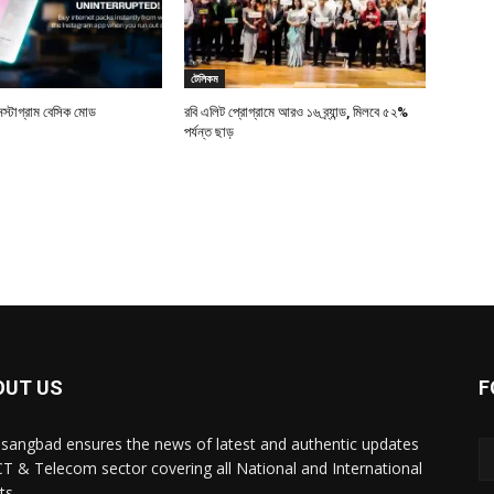
টেলিকম
স্টাগ্রাম বেসিক মোড
রবি এলিট প্রোগ্রামে আরও ১৬ ব্র্যান্ড, মিলবে ৫২%
পর্যন্ত ছাড়
OUT US
F
sangbad ensures the news of latest and authentic updates
CT & Telecom sector covering all National and International
ts.