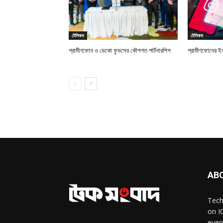
টেলিকম
টেলিকম
গ্রামীণফোন ও ডেকো ফুডসের কৌশগত পার্টনারশিপ
গ্রামীণফোনের ইন
AB
Tech
on I
even