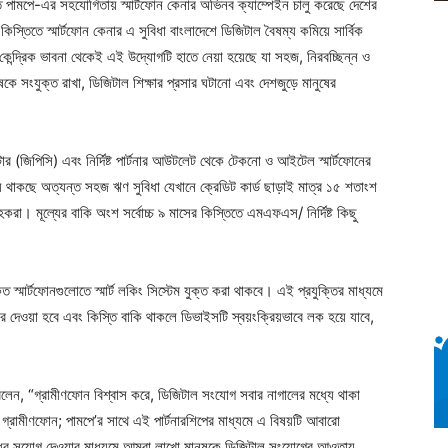
ে পামপে-এর সহযোগিতায় স্মার্টফোন কেনার অভিনব ক্যাম্পেইন চালু করেছে দেশের
িস্তিতে স্মার্টফোন কেনার এ সুবিধা বাংলাদেশে ডিজিটাল বৈষম্য কমিয়ে সার্বিক
ক-কেন্দ্রিক ভাবনা থেকেই এই উদ্যোগটি হাতে নেয়া হয়েছে যা সহজ, নিরবচ্ছিন্ন ও
ুষকে সংযুক্ত রাখা, ডিজিটাল শিক্ষার প্রসার ঘটানো এবং দেশজুড়ে মানুষের
র (জিপিসি) এবং নির্দিষ্ট পার্টনার আউটলেট থেকে টেকনো ও আইটেল স্মার্টফোনের
় থাকছে অত্যন্ত সহজ ঋণ সুবিধা যেখানে ক্রেডিট কার্ড ছাড়াই মাত্র ১৫ শতাংশ
রাহকরা। মূল্যের বাকি অংশ সর্বোচ্চ ৯ মাসের কিস্তিতে এমএফএস/ নির্দিষ্ট কিছু
ৃত স্মার্টফোনগুলোতে স্মার্ট লকিং সিস্টেম যুক্ত করা থাকবে। এই প্রযুক্তির মাধ্যমে
ার দেওয়া হবে এবং কিস্তি বাকি থাকলে ডিভাইসটি স্বয়ংক্রিয়ভাবে লক হয়ে যাবে,
লেন, “গ্রামীণফোন বিশ্বাস করে, ডিজিটাল সংযোগ সবার নাগালের মধ্যে থাকা
গ্রামীণফোন; পামপে’র সাথে এই পার্টনারশিপের মাধ্যমে এ বিষয়টি আবারো
শোধের সুযোগ দেওয়ার মাধ্যমে আমরা লাখো মানুষকে ডিজিটাল সংযোগের আওতায়