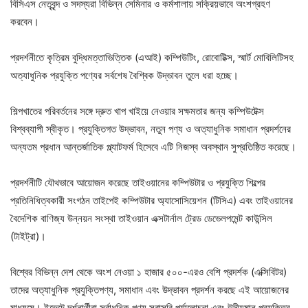
বিসিএস নেতৃবৃন্দ ও সদস্যরা বিভিন্ন সেমিনার ও কর্মশালায় সক্রিয়ভাবে অংশগ্রহণ
করবেন।
প্রদর্শনীতে কৃত্রিম বুদ্ধিমত্তাভিত্তিক (এআই) কম্পিউটিং, রোবোটিক্স, স্মার্ট মোবিলিটিসহ
অত্যাধুনিক প্রযুক্তি পণ্যের সর্বশেষ বৈশ্বিক উদ্ভাবন তুলে ধরা হচ্ছে।
শিল্পখাতের পরিবর্তনের সঙ্গে দ্রুত খাপ খাইয়ে নেওয়ার সক্ষমতার জন্য কম্পিউটেক্স
বিশ্বব্যাপী স্বীকৃত। প্রযুক্তিগত উদ্ভাবন, নতুন পণ্য ও অত্যাধুনিক সমাধান প্রদর্শনের
অন্যতম প্রধান আন্তর্জাতিক প্ল্যাটফর্ম হিসেবে এটি নিজস্ব অবস্থান সুপ্রতিষ্ঠিত করেছে।
প্রদর্শনীটি যৌথভাবে আয়োজন করেছে তাইওয়ানের কম্পিউটার ও প্রযুক্তি শিল্পের
প্রতিনিধিত্বকারী সংগঠন তাইপেই কম্পিউটার অ্যাসোসিয়েশন (টিসিএ) এবং তাইওয়ানের
বৈদেশিক বাণিজ্য উন্নয়ন সংস্থা তাইওয়ান এক্সটার্নাল ট্রেড ডেভেলপমেন্ট কাউন্সিল
(টাইট্রা)।
বিশ্বের বিভিন্ন দেশ থেকে অংশ নেওয়া ১ হাজার ৫০০-এরও বেশি প্রদর্শক (এক্সিবিটর)
তাদের অত্যাধুনিক প্রযুক্তিপণ্য, সমাধান এবং উদ্ভাবন প্রদর্শন করছে এই আয়োজনের
মাধ্যমে। ইভেন্টে দর্শনার্থীরা সর্বাধুনিক পণ্য সরাসরি পর্যালোচনা এবং উদীয়মান প্রযুক্তির